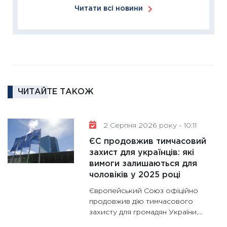
11:27
За
Читати всі новини
диктує
16.02.20
11:30
Ре
роль US
та зни
30.01.20
ЧИТАЙТЕ ТАКОЖ
11:30
Кр
роблять
28.01.20
2 Серпня 2026 року - 10:11
11:28
Де
ЄС продовжив тимчасовий
гранто
захист для українців: які
вимоги залишаються для
13.01.20
чоловіків у 2025 році
11:30
Ст
Європейський Союз офіційно
майбут
продовжив дію тимчасового
31.12.20
захисту для громадян України,...