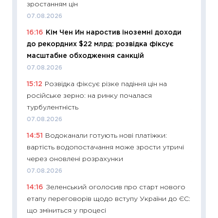
зростанням цін
облігац
07.08.2026
08.07.2
16:16
Кім Чен Ин наростив іноземні доходи
11:20
Ці
до рекордних $22 млрд: розвідка фіксує
майбут
масштабне обходження санкцій
01.07.2
07.08.2026
11:24
Пр
15:12
Розвідка фіксує різке падіння цін на
освіта 
російське зерно: на ринку почалася
29.06.2
турбулентність
11:27
Вс
07.08.2026
топ уні
14:51
Водоканали готують нові платіжки:
абітурі
вартість водопостачання може зрости утричі
23.06.2
через оновлені розрахунки
11:29
До
07.08.2026
наспра
14:16
Зеленський оголосив про старт нового
2027–2
етапу переговорів щодо вступу України до ЄС:
19.06.20
що зміниться у процесі
11:22
Ка