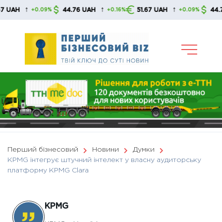
Skip
↑
↑
↑
44.76 UAH
51.67 UAH
44.76 UAH
+0.09%
+0.16%
+0.09%
to
content
Перший бізнесовий
Новини
Думки
KPMG інтегрує штучний інтелект у власну аудиторську
платформу KPMG Clara
KPMG