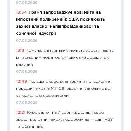
07.08.2026
що зав
13:54
Трамп запроваджує нові мита на
11.06.20
імпортний полікремній: США посилюють
11:27
До
захист власної напівпровідникової та
ціни зм
сонячної індустрії
30.04.2
07.08.2026
11:32
Бі
13:11
Комунальні платіжки можуть зрости навіть
впевне
із тарифним мораторієм: що саме додадуть у
поведін
рахунки
27.04.2
07.08.2026
11:28
Чо
12:49
Польща окреслила терміни погодження
змінив
передачі Україні МіГ‑29: рішення залежить від
2026 р
узгоджень із союзниками
13.04.20
07.08.2026
11:29
Ск
12:21
Курс валют на 7 серпня: долар і євро
кошик 
зросли, злотий також подорожчав — дані НБУ
базово
та обмінників
оцінко