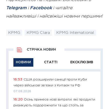
Telegram
і
Facebook
і читайте
найважливіші і найсвіжіші новини першими!
KPMG
KPMG Clara
KPMG International
СТРІЧКА НОВИН
НОВИНИ
СТАТТІ
ЕКСКЛЮЗИВ
16:53
США розширили санкції проти Куби
11:29
Як
через військові зв’язки з Китаєм та РФ
інвест
07.08.2026
21.07.20
16:20
Осінь принесе нові витрати: які продукти
11:26
Як
ризикують подорожчати та що стоїть за
ризики