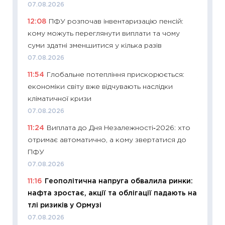
07.08.2026
06.04.2
12:08
ПФУ розпочав інвентаризацію пенсій:
11:24
Ск
кому можуть переглянути виплати та чому
у 2026
суми здатні зменшитися у кілька разів
KSE до
07.08.2026
30.03.2
11:54
Глобальне потепління прискорюється:
11:26
Зо
економіки світу вже відчувають наслідки
купува
кліматичної кризи
12.03.20
07.08.2026
11:27
Ек
11:24
Виплата до Дня Незалежності‑2026: хто
змінило
отримає автоматично, а кому звертатися до
розвитк
ПФУ
24.02.2
07.08.2026
11:26
Сп
11:16
Геополітична напруга обвалила ринки:
2026: 
нафта зростає, акції та облігації падають на
ліквідн
тлі ризиків у Ормузі
18.02.20
07.08.2026