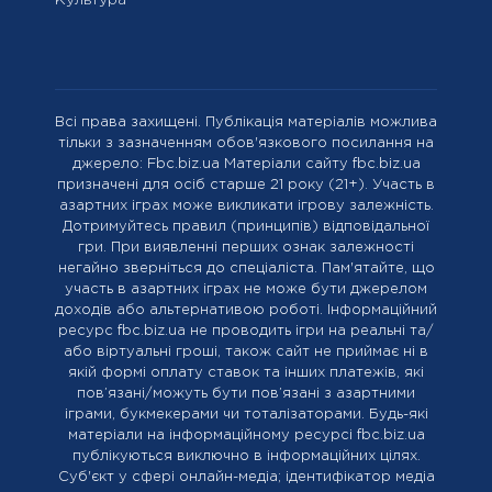
Культура
Всі права захищені. Публікація матеріалів можлива
тільки з зазначенням обов'язкового посилання на
джерело: Fbc.biz.ua Матеріали сайту fbc.biz.ua
призначені для осіб старше 21 року (21+). Участь в
азартних іграх може викликати ігрову залежність.
Дотримуйтесь правил (принципів) відповідальної
гри. При виявленні перших ознак залежності
негайно зверніться до спеціаліста. Пам'ятайте, що
участь в азартних іграх не може бути джерелом
доходів або альтернативою роботі. Інформаційний
ресурс fbc.biz.ua не проводить ігри на реальні та/
або віртуальні гроші, також сайт не приймає ні в
якій формі оплату ставок та інших платежів, які
пов’язані/можуть бути пов’язані з азартними
іграми, букмекерами чи тоталізаторами. Будь-які
матеріали на інформаційному ресурсі fbc.biz.ua
публікуються виключно в інформаційних цілях.
Cуб'єкт у сфері онлайн-медіа; ідентифікатор медіа