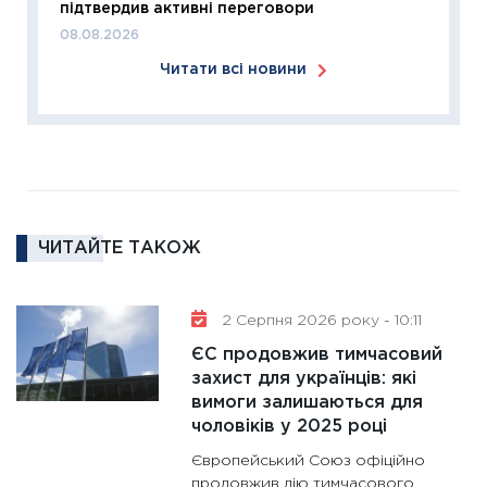
підтвердив активні переговори
11:27
За
08.08.2026
диктує
Читати всі новини
16.02.20
11:30
Ре
роль US
та зни
30.01.20
11:30
Кр
ЧИТАЙТЕ ТАКОЖ
роблять
28.01.20
2 Серпня 2026 року - 10:11
11:28
Де
гранто
ЄС продовжив тимчасовий
захист для українців: які
13.01.20
вимоги залишаються для
11:30
Ст
чоловіків у 2025 році
майбут
Європейський Союз офіційно
31.12.20
продовжив дію тимчасового