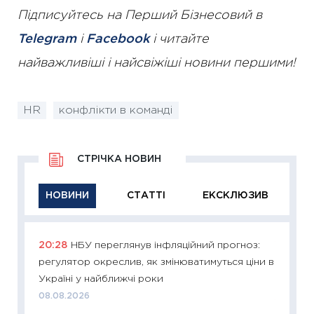
Підписуйтесь на Перший Бізнесовий в
Telegram
і
Facebook
і читайте
найважливіші і найсвіжіші новини першими!
HR
конфлікти в команді
СТРІЧКА НОВИН
НОВИНИ
СТАТТІ
ЕКСКЛЮЗИВ
20:28
НБУ переглянув інфляційний прогноз:
11:29
Як
регулятор окреслив, як змінюватимуться ціни в
інвест
Україні у найближчі роки
21.07.20
08.08.2026
11:26
Як