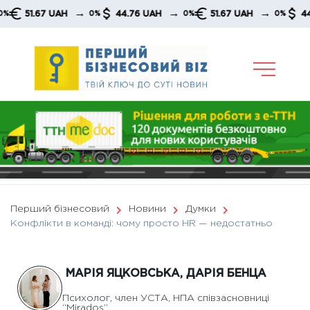
Skip
→
→
→
67 UAH
44.76 UAH
51.67 UAH
44.76 UAH
0%
0%
0%
to
content
Перший бізнесовий
Новини
Думки
Конфлікти в команді: чому просто HR — недостатньо
МАРІЯ ЯЦКОВСЬКА, ДАРІЯ БЕНЦА
Психолог, член УСТА, НПА співзасновниці
“Mirados”