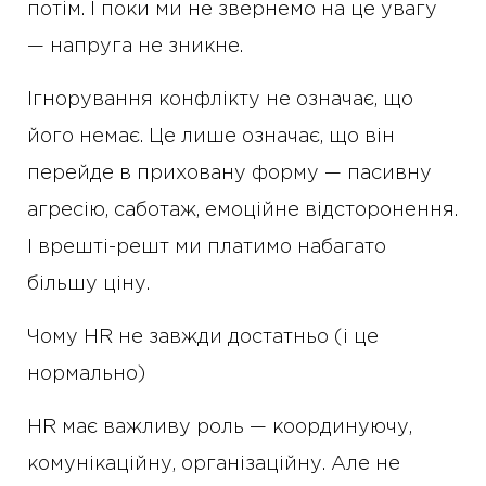
потім. І поки ми не звернемо на це увагу
— напруга не зникне.
Ігнорування конфлікту не означає, що
його немає. Це лише означає, що він
перейде в приховану форму — пасивну
агресію, саботаж, емоційне відсторонення.
І врешті-решт ми платимо набагато
більшу ціну.
Чому HR не завжди достатньо (і це
нормально)
HR має важливу роль — координуючу,
комунікаційну, організаційну. Але не