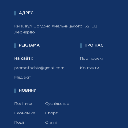
АДРЕС
Київ, вул. Богдана Хмельницького, 52, БЦ
Леонардо
РЕКЛАМА
ПРО НАС
На сайті:
Про проєкт
promofbcbiz@gmail.com
Контакти
Медіакіт
НОВИНИ
Політика
Суспільство
Економіка
Спорт
Події
Статті