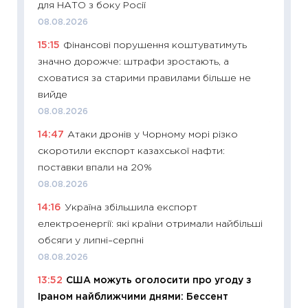
для НАТО з боку Росії
оцінко
08.08.2026
06.04.2
15:15
Фінансові порушення коштуватимуть
11:24
Ск
значно дорожче: штрафи зростають, а
у 2026
сховатися за старими правилами більше не
KSE до
вийде
30.03.2
08.08.2026
11:26
Зо
14:47
Атаки дронів у Чорному морі різко
купува
скоротили експорт казахської нафти:
12.03.20
поставки впали на 20%
11:27
Ек
08.08.2026
змінило
14:16
Україна збільшила експорт
розвитк
електроенергії: які країни отримали найбільші
24.02.2
обсяги у липні–серпні
11:26
Сп
08.08.2026
2026: 
13:52
США можуть оголосити про угоду з
ліквідн
Іраном найближчими днями: Бессент
18.02.20