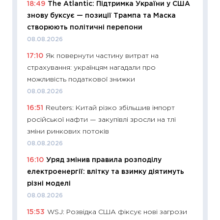
18:49
The Atlantic: Підтримка України у США
11:22
Ка
знову буксує — позиції Трампа та Маска
що зав
створюють політичні перепони
11.06.20
08.08.2026
11:27
До
17:10
Як повернути частину витрат на
ціни зм
страхування: українцям нагадали про
30.04.2
можливість податкової знижки
11:32
Бі
08.08.2026
впевне
16:51
Reuters: Китай різко збільшив імпорт
поведін
російської нафти — закупівлі зросли на тлі
27.04.2
зміни ринкових потоків
11:28
Чо
08.08.2026
змінив
16:10
Уряд змінив правила розподілу
2026 р
електроенергії: влітку та взимку діятимуть
13.04.20
різні моделі
11:29
Ск
08.08.2026
кошик 
15:53
WSJ: Розвідка США фіксує нові загрози
базово