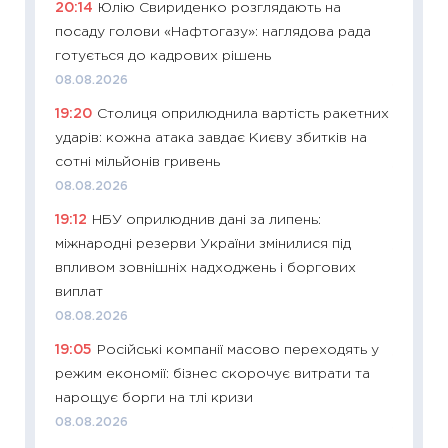
20:14
Юлію Свириденко розглядають на
ризики
посаду голови «Нафтогазу»: наглядова рада
облігац
готується до кадрових рішень
08.07.2
08.08.2026
11:20
Ці
19:20
Столиця оприлюднила вартість ракетних
майбут
ударів: кожна атака завдає Києву збитків на
01.07.2
сотні мільйонів гривень
11:24
Пр
08.08.2026
освіта 
19:12
НБУ оприлюднив дані за липень:
29.06.2
міжнародні резерви України змінилися під
11:27
Вс
впливом зовнішніх надходжень і боргових
топ уні
виплат
абітурі
08.08.2026
23.06.2
19:05
Російські компанії масово переходять у
11:29
До
режим економії: бізнес скорочує витрати та
наспра
нарощує борги на тлі кризи
2027–2
08.08.2026
19.06.20