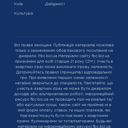
Київ
Дайджест
Культура
Всі права захищені. Публікація матеріалів можлива
тільки з зазначенням обов'язкового посилання на
джерело: Fbc.biz.ua Матеріали сайту fbc.biz.ua
призначені для осіб старше 21 року (21+). Участь в
азартних іграх може викликати ігрову залежність.
Дотримуйтесь правил (принципів) відповідальної
гри. При виявленні перших ознак залежності
негайно зверніться до спеціаліста. Пам'ятайте, що
участь в азартних іграх не може бути джерелом
доходів або альтернативою роботі. Інформаційний
ресурс fbc.biz.ua не проводить ігри на реальні та/
або віртуальні гроші, також сайт не приймає ні в
якій формі оплату ставок та інших платежів, які
пов’язані/можуть бути пов’язані з азартними
іграми, букмекерами чи тоталізаторами. Будь-які
матеріали на інформаційному ресурсі fbc.biz.ua