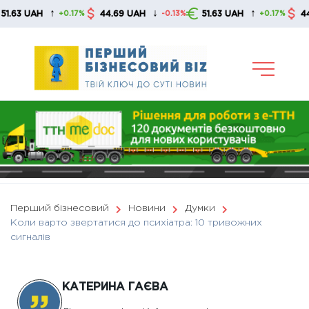
Skip
↑
↓
↑
AH
44.69 UAH
51.63 UAH
44.69 UA
+0.17%
-0.13%
+0.17%
to
content
Перший бізнесовий
Новини
Думки
Коли варто звертатися до психіатра: 10 тривожних
сигналів
КАТЕРИНА ГАЄВА