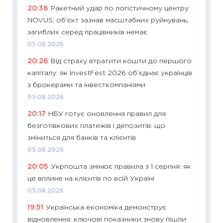
20:36
Ракетний удар по логістичному центру
змінив
NOVUS: об’єкт зазнав масштабних руйнувань,
2026 р
загиблих серед працівників немає
13.04.20
05.08.2026
11:29
Ск
20:26
Від страху втратити кошти до першого
кошик 
капіталу: як InvestFest 2026 об’єднає українців
базово
з брокерами та інвесткомпаніями
оцінко
05.08.2026
06.04.2
20:17
НБУ готує оновлення правил для
11:24
Ск
безготівкових платежів і депозитів: що
у 2026
зміниться для банків та клієнтів
KSE до
05.08.2026
30.03.2
20:05
Укрпошта змінює правила з 1 серпня: як
11:26
Зо
це вплине на клієнтів по всій Україні
купува
05.08.2026
12.03.20
19:51
Українська економіка демонструє
11:27
Ек
відновлення: ключові показники знову пішли
змінило