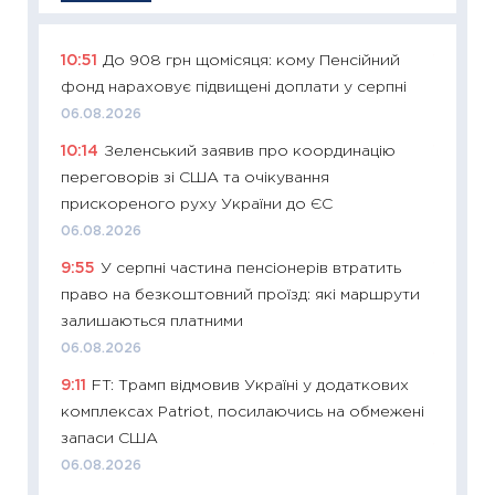
10:51
До 908 грн щомісяця: кому Пенсійний
11:29
Як
фонд нараховує підвищені доплати у серпні
інвест
06.08.2026
21.07.20
10:14
Зеленський заявив про координацію
11:26
Як
переговорів зі США та очікування
ризики
прискореного руху України до ЄС
облігац
06.08.2026
08.07.2
9:55
У серпні частина пенсіонерів втратить
11:20
Ці
право на безкоштовний проїзд: які маршрути
майбут
залишаються платними
01.07.2
06.08.2026
11:24
Пр
9:11
FT: Трамп відмовив Україні у додаткових
освіта 
комплексах Patriot, посилаючись на обмежені
29.06.2
запаси США
11:27
Вс
06.08.2026
топ уні