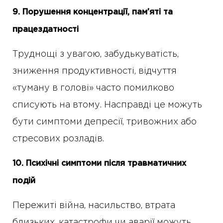
9. Порушення концентрації, пам’яті та
працездатності
Труднощі з увагою, забудькуватість,
зниження продуктивності, відчуття
«туману в голові» часто помилково
списують на втому. Насправді це можуть
бути симптоми депресії, тривожних або
стресових розладів.
10. Психічні симптоми після травматичних
подій
Пережиті війна, насильство, втрата
близьких, катастрофи чи аварії можуть