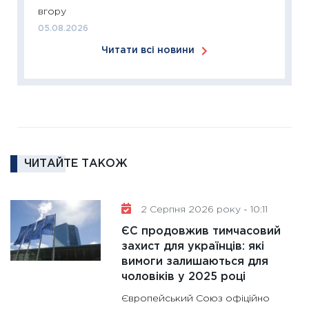
вгору
розвитк
05.08.2026
24.02.2
Читати всі новини
11:26
Сп
2026: 
ліквідн
18.02.20
11:27
За
диктує
16.02.20
ЧИТАЙТЕ ТАКОЖ
11:30
Ре
роль US
2 Серпня 2026 року - 10:11
та зни
ЄС продовжив тимчасовий
30.01.20
захист для українців: які
11:30
Кр
вимоги залишаються для
роблять
чоловіків у 2025 році
28.01.20
Європейський Союз офіційно