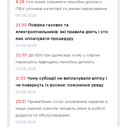
8:28
Хто може отримати пенсійну доплату:
абітурі
ПФУ уточнив категорії та умови нарахування
23.06.2
06.08.2026
11:29
До
23:55
Повірка газових та
наспра
електролічильників: які правила діють і хто
2027–2
має оплачувати процедуру
19.06.20
05.08.2026
11:22
Ка
22:55
До 650 грн щомісяця: кому у серпні
що зав
нарахують підвищену пенсійну доплату
11.06.20
05.08.2026
11:27
До
21:55
Чому субсидії не виплачували влітку і
ціни зм
чи повернуть їх восени: пояснення уряду
30.04.2
05.08.2026
11:32
Бі
20:51
ПриватБанк готує оновлення сервісів із
впевне
кінця серпня: клієнтів чекають зміни в роботі
поведін
додатка та обслуговуванні
27.04.2
05.08.2026
11:28
Чо