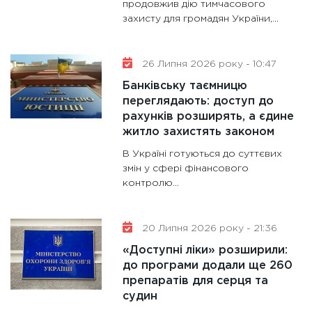
11:28
Де
продовжив дію тимчасового
захисту для громадян України,...
гранто
13.01.20
11:30
Ст
26 Липня 2026 року - 10:47
майбут
Банківську таємницю
31.12.20
переглядають: доступ до
рахунків розширять, а єдине
житло захистять законом
В Україні готуються до суттєвих
змін у сфері фінансового
контролю...
20 Липня 2026 року - 21:36
«Доступні ліки» розширили:
до програми додали ще 260
препаратів для серця та
судин