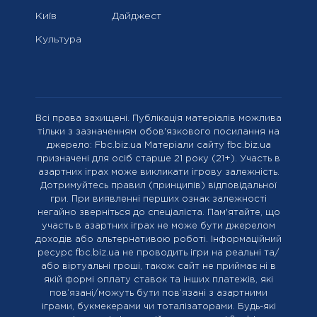
Київ
Дайджест
Культура
Всі права захищені. Публікація матеріалів можлива
тільки з зазначенням обов'язкового посилання на
джерело: Fbc.biz.ua Матеріали сайту fbc.biz.ua
призначені для осіб старше 21 року (21+). Участь в
азартних іграх може викликати ігрову залежність.
Дотримуйтесь правил (принципів) відповідальної
гри. При виявленні перших ознак залежності
негайно зверніться до спеціаліста. Пам'ятайте, що
участь в азартних іграх не може бути джерелом
доходів або альтернативою роботі. Інформаційний
ресурс fbc.biz.ua не проводить ігри на реальні та/
або віртуальні гроші, також сайт не приймає ні в
якій формі оплату ставок та інших платежів, які
пов’язані/можуть бути пов’язані з азартними
іграми, букмекерами чи тоталізаторами. Будь-які