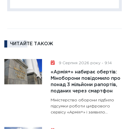
11:27
За
диктує
16.02.20
11:30
Ре
роль US
та зни
ЧИТАЙТЕ ТАКОЖ
30.01.20
11:30
Кр
роблять
9 Серпня 2026 року - 9:14
28.01.20
«Армія+» набирає обертів:
11:28
Де
Міноборони повідомило про
понад 3 мільйони рапортів,
гранто
поданих через смартфон
13.01.20
Міністерство оборони підбило
11:30
Ст
підсумки роботи цифрового
майбут
сервісу «Армія+» і заявило...
31.12.20