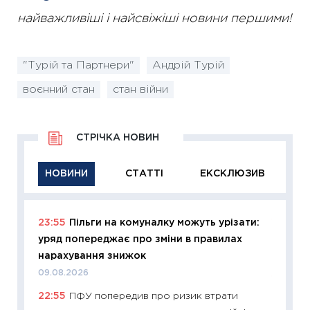
найважливіші і найсвіжіші новини першими!
"Турій та Партнери"
Андрій Турій
воєнний стан
стан війни
СТРІЧКА НОВИН
НОВИНИ
СТАТТІ
ЕКСКЛЮЗИВ
23:55
Пільги на комуналку можуть урізати:
11:29
Як
уряд попереджає про зміни в правилах
інвест
нарахування знижок
21.07.20
09.08.2026
11:26
Як
22:55
ПФУ попередив про ризик втрати
ризики