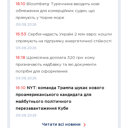
18:10
Bloomberg: Туреччина вводить нові
06.04.2
обмеження для комерційних суден, що
11:24
Ск
прямують у Чорне море
у 2026
09.08.2026
KSE до
16:53
Сербія надасть Україні 2 млн євро: кошти
30.03.2
спрямують на підтримку енергетичної стійкості
11:26
Зо
09.08.2026
купува
16:18
Щомісячна доплата 320 грн: кому
12.03.20
призначають надбавку та які документи
11:27
Ек
потрібні для оформлення
змінило
09.08.2026
розвитк
16:10
NYT: команда Трампа шукає нового
24.02.2
проамериканського кандидата для
11:26
Сп
майбутнього політичного
2026: 
перезавантаження Куби
ліквідн
09.08.2026
18.02.20
Читати всі новини