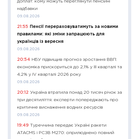
доплат: кому можуть переглянути пенсійні
облігац
надбавки
08.07.2
09.08.2026
11:20
Ці
21:55
Пенсії перераховуватимуть за новими
майбут
правилами: які зміни запрацюють для
01.07.2
українців із вересня
11:24
Пр
09.08.2026
освіта 
20:54
НБУ підвищив прогноз зростання ВВП:
29.06.2
економіка прискориться до 2,1% у III кварталі та
11:27
Вс
4,2% у IV кварталі 2026 року
топ уні
09.08.2026
абітурі
20:12
Україна втратила понад 20 тисяч річок за
23.06.2
три десятиліття: експерти попереджають про
11:29
До
критичне виснаження водних ресурсів
наспра
09.08.2026
2027–2
19:49
Туреччина передає Україні ракети
19.06.20
ATACMS і РСЗВ M270: оприлюднено повний
11:22
Ка