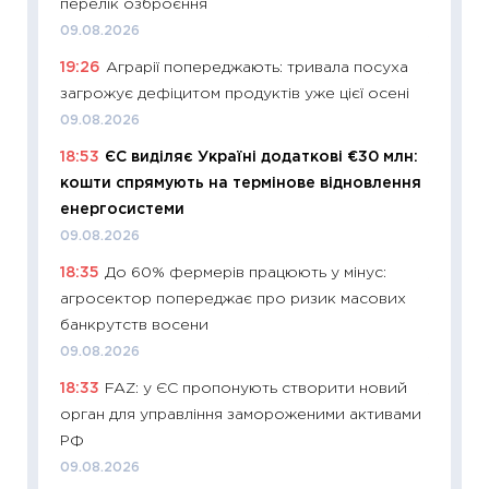
перелік озброєння
що зав
09.08.2026
11.06.20
19:26
Аграрії попереджають: тривала посуха
11:27
До
загрожує дефіцитом продуктів уже цієї осені
ціни зм
09.08.2026
30.04.2
18:53
ЄС виділяє Україні додаткові €30 млн:
11:32
Бі
кошти спрямують на термінове відновлення
впевне
енергосистеми
поведін
09.08.2026
27.04.2
18:35
До 60% фермерів працюють у мінус:
11:28
Чо
агросектор попереджає про ризик масових
змінив
банкрутств восени
2026 р
09.08.2026
13.04.20
18:33
FAZ: у ЄС пропонують створити новий
11:29
Ск
орган для управління замороженими активами
кошик 
РФ
базово
09.08.2026
оцінко