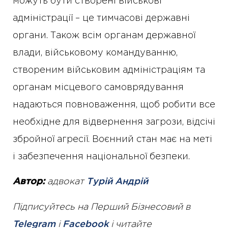
можуть бути створені військові
адміністрації – це тимчасові державні
органи. Також всім органам державної
влади, військовому командуванню,
створеним військовим адміністраціям та
органам місцевого самоврядування
надаються повноваження, щоб робити все
необхідне для відвернення загрози, відсічі
збройної агресії. Воєнний стан має на меті
і забезпечення національної безпеки.
Автор:
адвокат
Турій Андрій
Підписуйтесь на Перший Бізнесовий в
Telegram
і
Facebook
і читайте