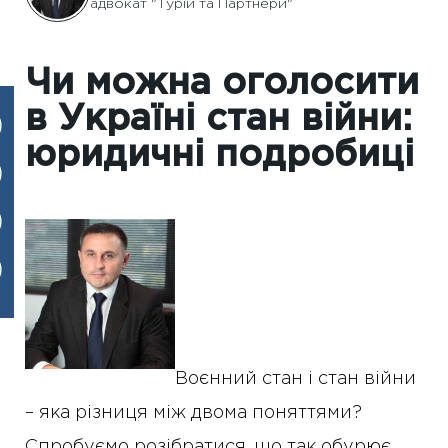
адвокат "Турій та Партнери"
Чи можна оголосити
в Україні стан війни:
юридичні подробиці
Воєнний стан і стан війни
– яка різниця між двома поняттями?
Спробуємо розібратися, що так обурює