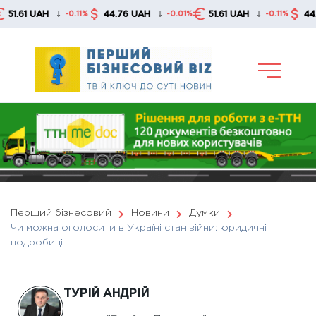
Skip
↓
↓
↓
1 UAH
44.76 UAH
51.61 UAH
44.76 U
-0.11%
-0.01%
-0.11%
to
content
Перший бізнесовий
Новини
Думки
Чи можна оголосити в Україні стан війни: юридичні
подробиці
ТУРІЙ АНДРІЙ