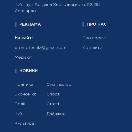
Київ, вул. Богдана Хмельницького, 52, БЦ
Леонардо
РЕКЛАМА
ПРО НАС
На сайті:
Про проєкт
promofbcbiz@gmail.com
Контакти
Медіакіт
НОВИНИ
Політика
Суспільство
Економіка
Спорт
Події
Статті
Київ
Дайджест
Культура