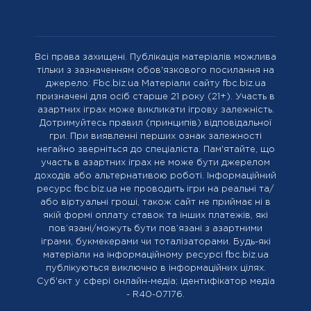
Всі права захищені. Публікація матеріалів можлива
тільки з зазначенням обов'язкового посилання на
джерело: Fbc.biz.ua Матеріали сайту fbc.biz.ua
призначені для осіб старше 21 року (21+). Участь в
азартних іграх може викликати ігрову залежність.
Дотримуйтесь правил (принципів) відповідальної
гри. При виявленні перших ознак залежності
негайно зверніться до спеціаліста. Пам'ятайте, що
участь в азартних іграх не може бути джерелом
доходів або альтернативою роботі. Інформаційний
ресурс fbc.biz.ua не проводить ігри на реальні та/
або віртуальні гроші, також сайт не приймає ні в
якій формі оплату ставок та інших платежів, які
пов’язані/можуть бути пов’язані з азартними
іграми, букмекерами чи тоталізаторами. Будь-які
матеріали на інформаційному ресурсі fbc.biz.ua
публікуються виключно в інформаційних цілях.
Cуб'єкт у сфері онлайн-медіа; ідентифікатор медіа
- R40-07176.