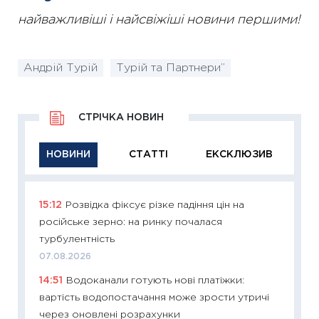
найважливіші і найсвіжіші новини першими!
Андрій Турій
Турій та Партнери”
СТРІЧКА НОВИН
НОВИНИ
СТАТТІ
ЕКСКЛЮЗИВ
15:12
Розвідка фіксує різке падіння цін на
11:29
Як
російське зерно: на ринку почалася
інвест
турбулентність
21.07.20
07.08.2026
11:26
Як
14:51
Водоканали готують нові платіжки:
ризики
вартість водопостачання може зрости утричі
облігац
через оновлені розрахунки
08.07.2