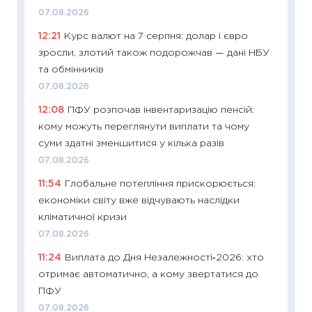
11.06.20
07.08.2026
11:27
До
12:21
Курс валют на 7 серпня: долар і євро
ціни зм
зросли, злотий також подорожчав — дані НБУ
30.04.2
та обмінників
11:32
Бі
07.08.2026
впевне
12:08
ПФУ розпочав інвентаризацію пенсій:
поведін
кому можуть переглянути виплати та чому
27.04.2
суми здатні зменшитися у кілька разів
11:28
Чо
07.08.2026
змінив
11:54
Глобальне потепління прискорюється:
2026 р
економіки світу вже відчувають наслідки
13.04.20
кліматичної кризи
11:29
Ск
07.08.2026
кошик 
11:24
Виплата до Дня Незалежності‑2026: хто
базово
отримає автоматично, а кому звертатися до
оцінко
ПФУ
06.04.2
07.08.2026