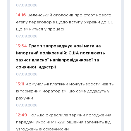
07.08.2026
11:20
Ці
14:16
Зеленський оголосив про старт нового
майбут
етапу переговорів щодо вступу України до ЄС:
01.07.2
що зміниться у процесі
11:24
Пр
07.08.2026
освіта 
13:54
Трамп запроваджує нові мита на
29.06.2
імпортний полікремній: США посилюють
11:27
Вс
захист власної напівпровідникової та
топ уні
сонячної індустрії
абітурі
07.08.2026
23.06.2
13:11
Комунальні платіжки можуть зрости навіть
11:29
До
із тарифним мораторієм: що саме додадуть у
наспра
рахунки
2027–2
07.08.2026
19.06.20
12:49
Польща окреслила терміни погодження
11:22
Ка
передачі Україні МіГ‑29: рішення залежить від
що зав
узгоджень із союзниками