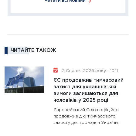
Читати всі новини
16.02.20
11:30
Ре
роль US
та зни
30.01.20
11:30
Кр
ЧИТАЙТЕ ТАКОЖ
роблять
28.01.20
2 Серпня 2026 року - 10:11
11:28
Де
гранто
ЄС продовжив тимчасовий
захист для українців: які
13.01.20
вимоги залишаються для
11:30
Ст
чоловіків у 2025 році
майбут
Європейський Союз офіційно
31.12.20
продовжив дію тимчасового
захисту для громадян України,...