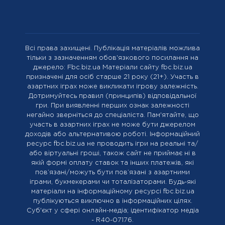
Всі права захищені. Публікація матеріалів можлива
тільки з зазначенням обов'язкового посилання на
джерело: Fbc.biz.ua Матеріали сайту fbc.biz.ua
призначені для осіб старше 21 року (21+). Участь в
азартних іграх може викликати ігрову залежність.
Дотримуйтесь правил (принципів) відповідальної
гри. При виявленні перших ознак залежності
негайно зверніться до спеціаліста. Пам'ятайте, що
участь в азартних іграх не може бути джерелом
доходів або альтернативою роботі. Інформаційний
ресурс fbc.biz.ua не проводить ігри на реальні та/
або віртуальні гроші, також сайт не приймає ні в
якій формі оплату ставок та інших платежів, які
пов’язані/можуть бути пов’язані з азартними
іграми, букмекерами чи тоталізаторами. Будь-які
матеріали на інформаційному ресурсі fbc.biz.ua
публікуються виключно в інформаційних цілях.
Cуб'єкт у сфері онлайн-медіа; ідентифікатор медіа
- R40-07176.