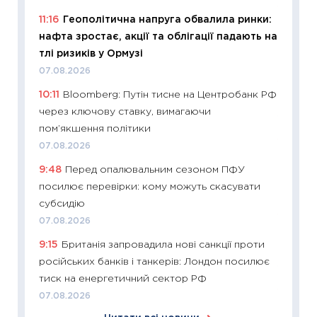
11:24
Ск
11:16
Геополітична напруга обвалила ринки:
у 2026
нафта зростає, акції та облігації падають на
KSE до
тлі ризиків у Ормузі
30.03.2
07.08.2026
11:26
Зо
10:11
Bloomberg: Путін тисне на Центробанк РФ
купува
через ключову ставку, вимагаючи
12.03.20
пом’якшення політики
11:27
Ек
07.08.2026
змінило
9:48
Перед опалювальним сезоном ПФУ
розвитк
посилює перевірки: кому можуть скасувати
24.02.2
субсидію
11:26
Сп
07.08.2026
2026: 
9:15
Британія запровадила нові санкції проти
ліквідн
російських банків і танкерів: Лондон посилює
18.02.20
тиск на енергетичний сектор РФ
11:27
За
07.08.2026
диктує