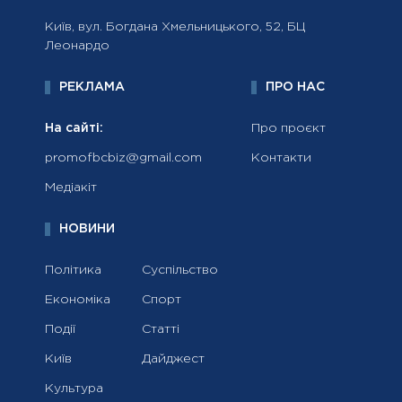
Київ, вул. Богдана Хмельницького, 52, БЦ
Леонардо
РЕКЛАМА
ПРО НАС
На сайті:
Про проєкт
promofbcbiz@gmail.com
Контакти
Медіакіт
НОВИНИ
Політика
Суспільство
Економіка
Спорт
Події
Статті
Київ
Дайджест
Культура