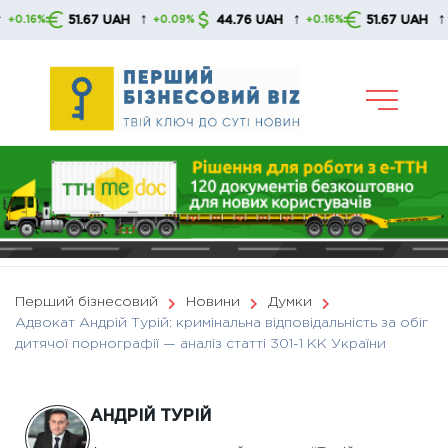
Skip
↑
↑
↑
.67 UAH
44.76 UAH
51.67 UAH
44
+0.09%
+0.16%
+0.09%
to
content
Перший бізнесовий
Новини
Думки
Адвокат Андрій Турій: кримінальна відповідальність за обіг
дитячої порнографії — аналіз статті 301-1 КК України
АНДРІЙ ТУРІЙ