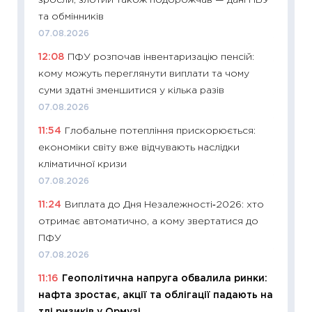
наспра
та обмінників
2027–2
07.08.2026
19.06.20
12:08
ПФУ розпочав інвентаризацію пенсій:
11:22
Ка
кому можуть переглянути виплати та чому
що зав
суми здатні зменшитися у кілька разів
11.06.20
07.08.2026
11:27
До
11:54
Глобальне потепління прискорюється:
ціни зм
економіки світу вже відчувають наслідки
30.04.2
кліматичної кризи
11:32
Бі
07.08.2026
впевне
11:24
Виплата до Дня Незалежності‑2026: хто
поведін
отримає автоматично, а кому звертатися до
27.04.2
ПФУ
11:28
Чо
07.08.2026
змінив
11:16
Геополітична напруга обвалила ринки:
2026 р
нафта зростає, акції та облігації падають на
13.04.20
тлі ризиків у Ормузі