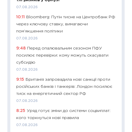
11:29
Ск
07.08.2026
кошик 
10:11
Bloomberg: Путін тисне на Центробанк РФ
базово
через ключову ставку, вимагаючи
оцінко
пом’якшення політики
06.04.2
07.08.2026
11:24
Ск
9:48
Перед опалювальним сезоном ПФУ
у 2026
посилює перевірки: кому можуть скасувати
KSE до
субсидію
30.03.2
07.08.2026
11:26
Зо
9:15
Британія запровадила нові санкції проти
купува
російських банків і танкерів: Лондон посилює
12.03.20
тиск на енергетичний сектор РФ
11:27
Ек
07.08.2026
змінило
8:25
Уряд готує зміни до системи соцвиплат:
розвитк
кого торкнуться нові правила
24.02.2
07.08.2026
11:26
Сп