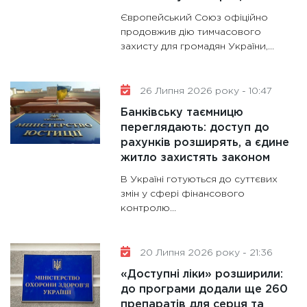
11:30
Ст
Європейський Союз офіційно
майбут
продовжив дію тимчасового
31.12.20
захисту для громадян України,...
26 Липня 2026 року - 10:47
Банківську таємницю
переглядають: доступ до
рахунків розширять, а єдине
житло захистять законом
В Україні готуються до суттєвих
змін у сфері фінансового
контролю...
20 Липня 2026 року - 21:36
«Доступні ліки» розширили:
до програми додали ще 260
препаратів для серця та