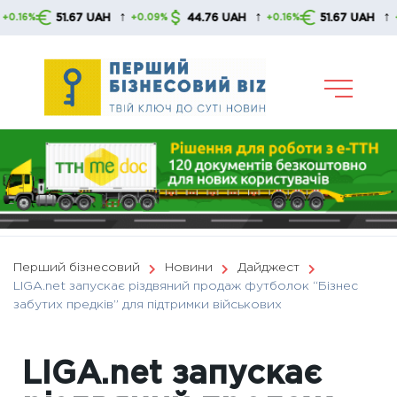
Skip
↑
↑
↑
51.67 UAH
44.76 UAH
51.67 UAH
+0.09%
+0.16%
+0.09%
to
content
Перший бізнесовий
Новини
Дайджест
LIGA.net запускає різдвяний продаж футболок “Бізнес
забутих предків” для підтримки військових
LIGA.net запускає