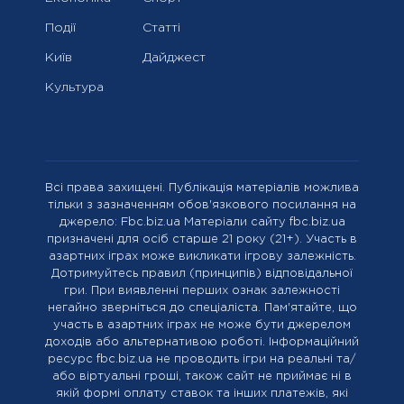
Події
Статті
Київ
Дайджест
Культура
Всі права захищені. Публікація матеріалів можлива
тільки з зазначенням обов'язкового посилання на
джерело: Fbc.biz.ua Матеріали сайту fbc.biz.ua
призначені для осіб старше 21 року (21+). Участь в
азартних іграх може викликати ігрову залежність.
Дотримуйтесь правил (принципів) відповідальної
гри. При виявленні перших ознак залежності
негайно зверніться до спеціаліста. Пам'ятайте, що
участь в азартних іграх не може бути джерелом
доходів або альтернативою роботі. Інформаційний
ресурс fbc.biz.ua не проводить ігри на реальні та/
або віртуальні гроші, також сайт не приймає ні в
якій формі оплату ставок та інших платежів, які