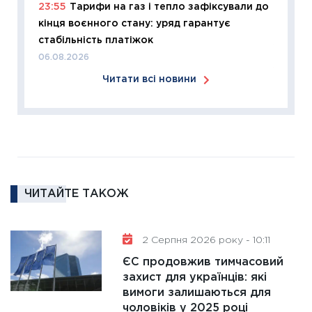
23:55
Тарифи на газ і тепло зафіксували до
2026: 
кінця воєнного стану: уряд гарантує
ліквідн
стабільність платіжок
18.02.20
06.08.2026
11:27
За
Читати всі новини
диктує
16.02.20
11:30
Ре
роль US
та зни
30.01.20
ЧИТАЙТЕ ТАКОЖ
11:30
Кр
роблять
28.01.20
2 Серпня 2026 року - 10:11
11:28
Де
ЄС продовжив тимчасовий
гранто
захист для українців: які
вимоги залишаються для
13.01.20
чоловіків у 2025 році