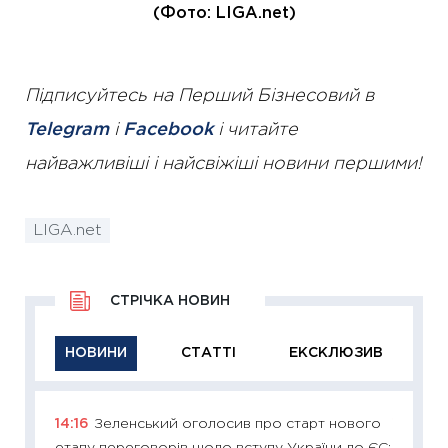
(Фото: LIGA.net)
Підписуйтесь на Перший Бізнесовий в
Telegram
і
Facebook
і читайте
найважливіші і найсвіжіші новини першими!
LIGA.net
СТРІЧКА НОВИН
НОВИНИ
СТАТТІ
ЕКСКЛЮЗИВ
14:16
Зеленський оголосив про старт нового
11:29
Як
етапу переговорів щодо вступу України до ЄС:
інвест