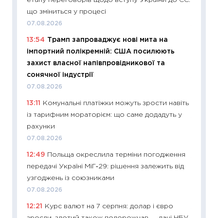
що зміниться у процесі
21.07.20
07.08.2026
11:26
Як
13:54
Трамп запроваджує нові мита на
ризики
імпортний полікремній: США посилюють
облігац
захист власної напівпровідникової та
08.07.2
сонячної індустрії
11:20
Ці
07.08.2026
майбут
13:11
Комунальні платіжки можуть зрости навіть
01.07.2
із тарифним мораторієм: що саме додадуть у
11:24
Пр
рахунки
освіта 
07.08.2026
29.06.2
12:49
Польща окреслила терміни погодження
11:27
Вс
передачі Україні МіГ‑29: рішення залежить від
топ уні
узгоджень із союзниками
абітурі
07.08.2026
23.06.2
12:21
Курс валют на 7 серпня: долар і євро
11:29
До
зросли, злотий також подорожчав — дані НБУ