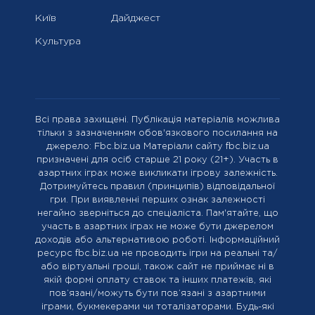
Київ
Дайджест
Культура
Всі права захищені. Публікація матеріалів можлива
тільки з зазначенням обов'язкового посилання на
джерело: Fbc.biz.ua Матеріали сайту fbc.biz.ua
призначені для осіб старше 21 року (21+). Участь в
азартних іграх може викликати ігрову залежність.
Дотримуйтесь правил (принципів) відповідальної
гри. При виявленні перших ознак залежності
негайно зверніться до спеціаліста. Пам'ятайте, що
участь в азартних іграх не може бути джерелом
доходів або альтернативою роботі. Інформаційний
ресурс fbc.biz.ua не проводить ігри на реальні та/
або віртуальні гроші, також сайт не приймає ні в
якій формі оплату ставок та інших платежів, які
пов’язані/можуть бути пов’язані з азартними
іграми, букмекерами чи тоталізаторами. Будь-які