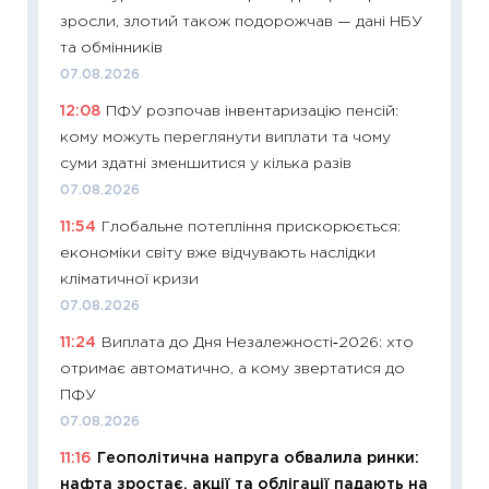
кошик 
зросли, злотий також подорожчав — дані НБУ
базово
та обмінників
оцінко
07.08.2026
06.04.2
12:08
ПФУ розпочав інвентаризацію пенсій:
11:24
Ск
кому можуть переглянути виплати та чому
у 2026
суми здатні зменшитися у кілька разів
KSE до
07.08.2026
30.03.2
11:54
Глобальне потепління прискорюється:
11:26
Зо
економіки світу вже відчувають наслідки
купува
кліматичної кризи
12.03.20
07.08.2026
11:27
Ек
11:24
Виплата до Дня Незалежності‑2026: хто
змінило
отримає автоматично, а кому звертатися до
розвитк
ПФУ
24.02.2
07.08.2026
11:26
Сп
11:16
Геополітична напруга обвалила ринки:
2026: 
нафта зростає, акції та облігації падають на