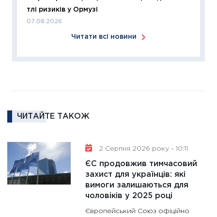
ліквідн
тлі ризиків у Ормузі
18.02.20
07.08.2026
11:27
За
Читати всі новини
диктує
16.02.20
11:30
Ре
роль US
та зни
30.01.20
ЧИТАЙТЕ ТАКОЖ
11:30
Кр
роблять
28.01.20
2 Серпня 2026 року - 10:11
11:28
Де
ЄС продовжив тимчасовий
гранто
захист для українців: які
вимоги залишаються для
13.01.20
чоловіків у 2025 році
11:30
Ст
Європейський Союз офіційно
майбут