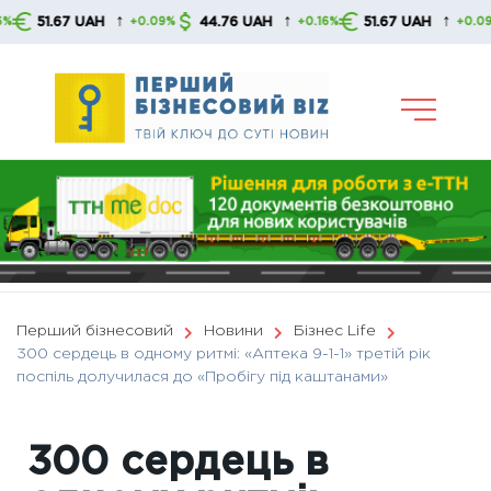
Skip
↑
↑
↑
7 UAH
44.76 UAH
51.67 UAH
44.7
+0.09%
+0.16%
+0.09%
to
content
Перший бізнесовий
Новини
Бізнес Life
300 сердець в одному ритмі: «Аптека 9-1-1» третій рік
поспіль долучилася до «Пробігу під каштанами»
300 сердець в