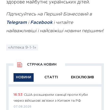
здорове майбутнє українських дітей.
Підписуйтесь на Перший Бізнесовий в
Telegram
і
Facebook
і читайте
найважливіші і найсвіжіші новини першими!
«Аптека 9-1-1»
СТРІЧКА НОВИН
НОВИНИ
СТАТТІ
ЕКСКЛЮЗИВ
16:53
США розширили санкції проти Куби
11:29
Як
через військові зв’язки з Китаєм та РФ
інвест
07.08.2026
21.07.20