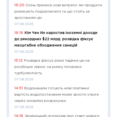
16:20
Осінь принесе нові витрати: які продукти
11:26
Як
ризикують подорожчати та що стоїть за
ризики
зростанням цін
облігац
07.08.2026
08.07.2
16:16
Кім Чен Ин наростив іноземні доходи
11:20
Ці
до рекордних $22 млрд: розвідка фіксує
майбут
масштабне обходження санкцій
01.07.2
07.08.2026
11:24
Пр
15:12
Розвідка фіксує різке падіння цін на
освіта 
російське зерно: на ринку почалася
29.06.2
турбулентність
11:27
Вс
07.08.2026
топ уні
14:51
Водоканали готують нові платіжки:
абітурі
вартість водопостачання може зрости утричі
23.06.2
через оновлені розрахунки
11:29
До
07.08.2026
наспра
14:16
Зеленський оголосив про старт нового
2027–2