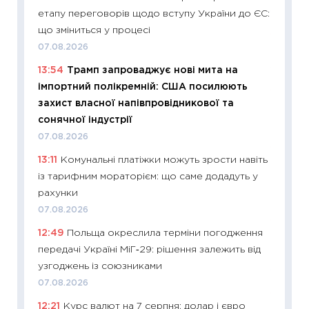
етапу переговорів щодо вступу України до ЄС:
19.06.20
що зміниться у процесі
11:22
Ка
07.08.2026
що зав
13:54
Трамп запроваджує нові мита на
11.06.20
імпортний полікремній: США посилюють
11:27
До
захист власної напівпровідникової та
ціни зм
сонячної індустрії
30.04.2
07.08.2026
11:32
Бі
13:11
Комунальні платіжки можуть зрости навіть
впевне
із тарифним мораторієм: що саме додадуть у
поведін
рахунки
27.04.2
07.08.2026
11:28
Чо
12:49
Польща окреслила терміни погодження
змінив
передачі Україні МіГ‑29: рішення залежить від
2026 р
узгоджень із союзниками
13.04.20
07.08.2026
11:29
Ск
12:21
Курс валют на 7 серпня: долар і євро