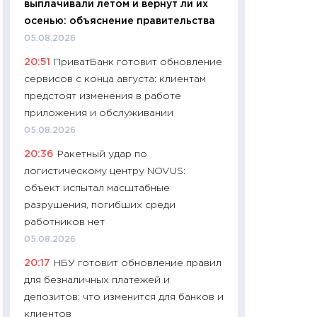
выплачивали летом и вернут ли их
01.07.2026
осенью: объяснение правительства
11:24
Профессии б
05.08.2026
двигается образо
20:51
ПриватБанк готовит обновление
навыки будут пл
сервисов с конца августа: клиентам
29.06.2026
предстоят изменения в работе
11:27
Вступительн
приложения и обслуживании
Украине: цена ко
05.08.2026
университетов и
20:36
Ракетный удар по
абитуриентов
логистическому центру NOVUS:
23.06.2026
объект испытал масштабные
11:29
Доллар по 51
разрушения, погибших среди
тысяч: что на са
работников нет
показывает Бюд
05.08.2026
2027–2029
20:17
НБУ готовит обновление правил
19.06.2026
для безналичных платежей и
11:22
Кадровый д
депозитов: что изменится для банков и
вакансии: мешаю
клиентов