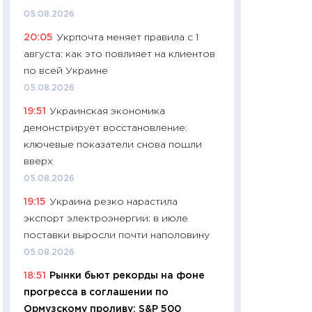
найму
05.08.2026
11.06.2026
20:05
Укрпочта меняет правила с 1
11:27
Дорожает ещ
августа: как это повлияет на клиентов
промышленные ц
по всей Украине
чеки
05.08.2026
30.04.2026
19:51
Украинская экономика
11:32
Больше сбе
демонстрирует восстановление:
уверенности: как
ключевые показатели снова пошли
финансовое пове
вверх
27.04.2026
05.08.2026
11:28
Почему еда 
19:15
Украина резко нарастила
бюджет: как изм
экспорт электроэнергии: в июле
продуктовая кор
поставки выросли почти наполовину
2026 году
05.08.2026
13.04.2026
18:51
Рынки бьют рекорды на фоне
11:29
Сколько дей
прогресса в соглашении по
пасхальная корзи
Ормузскому проливу: S&P 500