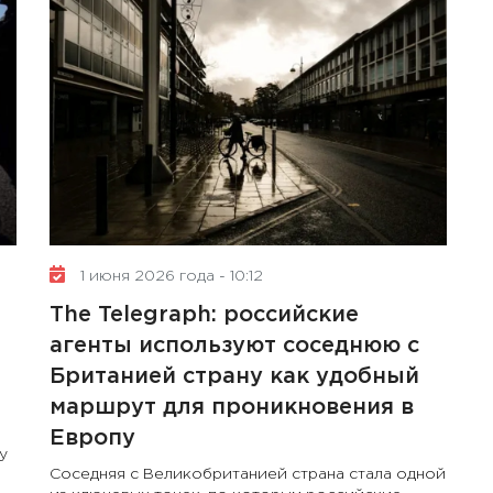
2 октября 2024 года - 12:57
Внедрение комплаенс-
контроля: понятие,
преимущества и ключевые
аспекты
1 июня 2026 года - 10:12
The Telegraph: российские
агенты используют соседнюю с
Британией страну как удобный
маршрут для проникновения в
Европу
у
Соседняя с Великобританией страна стала одной