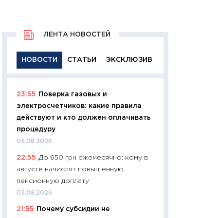
ЛЕНТА НОВОСТЕЙ
НОВОСТИ
СТАТЬИ
ЭКСКЛЮЗИВ
23:55
Поверка газовых и
11:29
Качественн
электросчетчиков: какие правила
основа успешног
действуют и кто должен оплачивать
21.07.2026
процедуру
11:26
Как заработ
05.08.2026
доходность, риск
22:55
До 650 грн ежемесячно: кому в
покупки государ
августе начислят повышенную
08.07.2026
пенсионную доплату
11:20
Цена здоров
05.08.2026
медицина будуще
21:55
Почему субсидии не
расходы людей