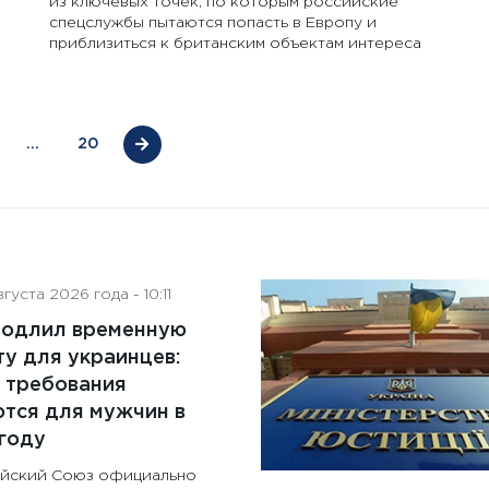
из ключевых точек, по которым российские
спецслужбы пытаются попасть в Европу и
приблизиться к британским объектам интереса
…
20
густа 2026 года - 10:11
родлил временную
у для украинцев:
 требования
тся для мужчин в
году
йский Союз официально