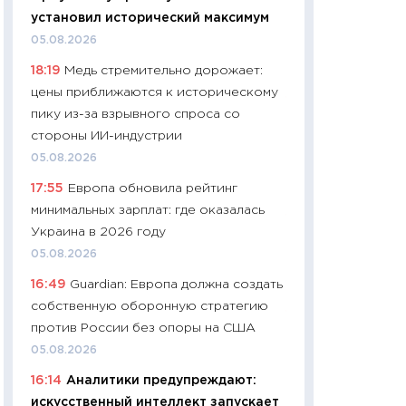
собственный рас
установил исторический максимум
набора по сравн
05.08.2026
официальной оц
18:19
Медь стремительно дорожает:
06.04.2026
цены приближаются к историческому
11:24
Сколько сто
пику из-за взрывного спроса со
сдерживание в 20
стороны ИИ-индустрии
разговора с Май
05.08.2026
арифметики пер
17:55
Европа обновила рейтинг
30.03.2026
минимальных зарплат: где оказалась
11:26
Золото по $
Украина в 2026 году
$80: время покуп
05.08.2026
фиксировать при
16:49
Guardian: Европа должна создать
12.03.2026
собственную оборонную стратегию
11:27
Экономика 
против России без опоры на США
войны: что измен
05.08.2026
какие перспектив
16:14
Аналитики предупреждают:
стабильности
искусственный интеллект запускает
24.02.2026