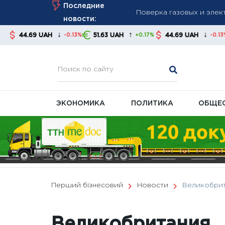
Skip
Последние
До 650 грн ежемесячно:
to
новости:
Почему субсидии не вып
content
↑
↓
↑
51.63 UAH
44.69 UAH
51.63 UAH
-0.13%
+0.17%
-0.13%
+
ЭКОНОМИКА
ПОЛИТИКА
ОБЩЕ
Перший бізнесовий
Новости
Великобри
Великобритания