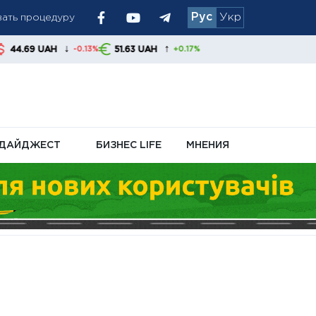
Рус
Укр
ьства
↑
51.63 UAH
13%
+0.17%
ДАЙДЖЕСТ
БИЗНЕС LIFE
МНЕНИЯ