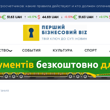
 кому в августе начислят повышенную пенсионную доплату
лачивали летом и вернут ли их осенью: объяснение правител
↓
↑
↓
44.69 UAH
51.63 UAH
44.69 UAH
0.17%
-0.13%
+0.17%
-0.
СТВО
СОБЫТИЯ
КУЛЬТУРА
СПОРТ
тания