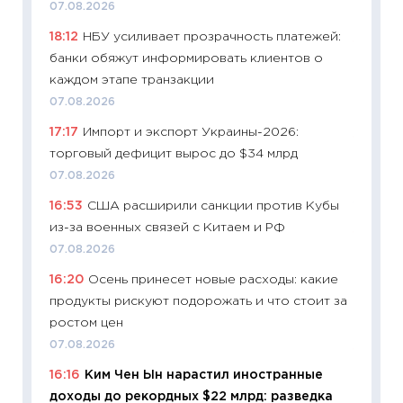
07.08.2026
30.04.2
18:12
НБУ усиливает прозрачность платежей:
11:32
Бо
банки обяжут информировать клиентов о
уверен
каждом этапе транзакции
поведе
07.08.2026
27.04.2
17:17
Импорт и экспорт Украины-2026:
11:28
По
торговый дефицит вырос до $34 млрд
измени
07.08.2026
в 2026
16:53
США расширили санкции против Кубы
13.04.20
из-за военных связей с Китаем и РФ
11:29
Ск
07.08.2026
пасхал
16:20
Осень принесет новые расходы: какие
собств
продукты рискуют подорожать и что стоит за
сравне
ростом цен
06.04.2
07.08.2026
11:24
Ск
16:16
Ким Чен Ын нарастил иностранные
сдержи
доходы до рекордных $22 млрд: разведка
Майком