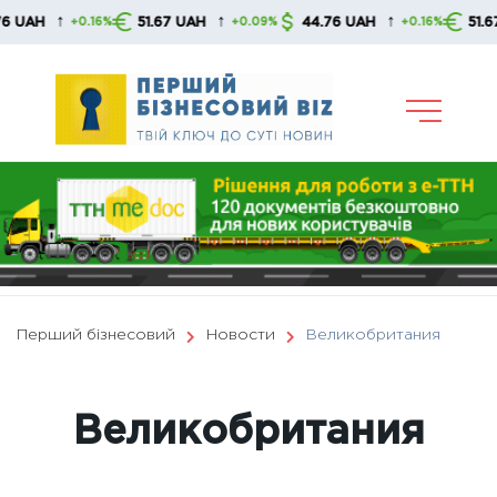
Skip
↑
↑
↑
51.67 UAH
44.76 UAH
51.67 UAH
6%
+0.09%
+0.16%
+0.0
to
content
Перший бізнесовий
Новости
Великобритания
Великобритания