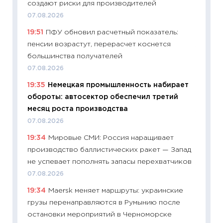
создают риски для производителей
образо
07.08.2026
платит
19:51
ПФУ обновил расчетный показатель:
29.06.2
пенсии возрастут, перерасчет коснется
11:27
Вс
большинства получателей
Украин
07.08.2026
универ
19:35
Немецкая промышленность набирает
абитур
обороты: автосектор обеспечил третий
23.06.2
месяц роста производства
11:29
До
07.08.2026
что на
19:34
Мировые СМИ: Россия наращивает
деклар
производство баллистических ракет — Запад
19.06.20
не успевает пополнять запасы перехватчиков
11:22
Ка
07.08.2026
ваканс
19:34
Maersk меняет маршруты: украинские
11.06.20
грузы перенаправляются в Румынию после
11:27
До
остановки мероприятий в Черноморске
промыш