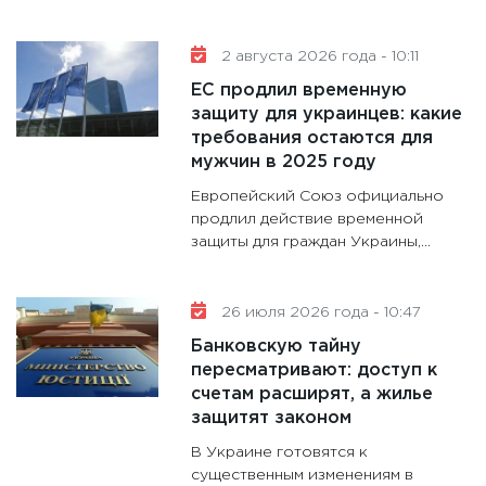
16.02.20
11:30
Ре
2 августа 2026 года - 10:11
котель
ЕС продлил временную
аудита
защиту для украинцев: какие
30.01.20
требования остаются для
мужчин в 2025 году
11:30
Кр
Европейский Союз официально
делают
продлил действие временной
28.01.20
защиты для граждан Украины,...
11:28
Го
гранто
дефиц
26 июля 2026 года - 10:47
13.01.20
Банковскую тайну
пересматривают: доступ к
11:30
Ст
счетам расширят, а жилье
будуще
защитят законом
31.12.20
В Украине готовятся к
существенным изменениям в