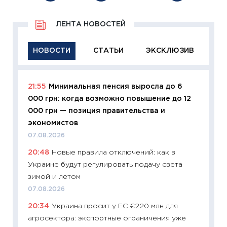
ЛЕНТА НОВОСТЕЙ
НОВОСТИ
СТАТЬИ
ЭКСКЛЮЗИВ
21:55
Минимальная пенсия выросла до 6
11:29
Ка
000 грн: когда возможно повышение до 12
успешн
000 грн — позиция правительства и
21.07.20
экономистов
11:26
Ка
07.08.2026
риски 
20:48
Новые правила отключений: как в
облига
Украине будут регулировать подачу света
08.07.2
зимой и летом
11:20
Це
07.08.2026
будуще
20:34
Украина просит у ЕС €220 млн для
01.07.2
агросектора: экспортные ограничения уже
11:24
Пр