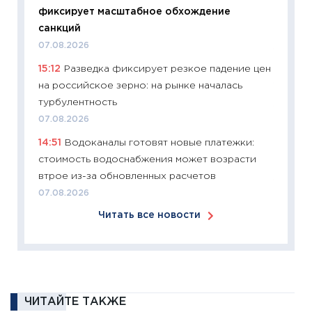
фиксирует масштабное обхождение
перев
санкций
30.03.2
07.08.2026
11:26
Зо
15:12
Разведка фиксирует резкое падение цен
время 
на российское зерно: на рынке началась
12.03.20
турбулентность
11:27
Эк
07.08.2026
что из
14:51
Водоканалы готовят новые платежки:
перспе
стоимость водоснабжения может возрасти
24.02.2
втрое из-за обновленных расчетов
11:26
П
07.08.2026
2025-2
Читать все новости
сбереж
Institu
18.02.20
11:27
За
кто ди
ЧИТАЙТЕ ТАКЖЕ
кандид