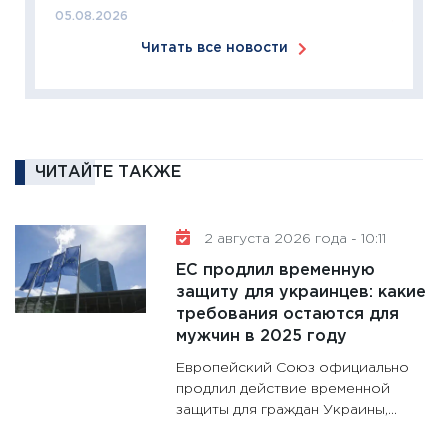
05.08.2026
11:26
П
Читать все новости
2025-2
сбереж
Institu
18.02.20
11:27
За
ЧИТАЙТЕ ТАКЖЕ
кто ди
кандид
16.02.20
2 августа 2026 года - 10:11
11:30
Ре
ЕС продлил временную
котель
защиту для украинцев: какие
аудита
требования остаются для
мужчин в 2025 году
30.01.20
Европейский Союз официально
11:30
Кр
продлил действие временной
делают
защиты для граждан Украины,...
28.01.20