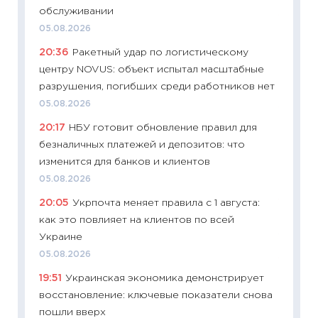
обслуживании
11:29
Ск
05.08.2026
пасхал
20:36
Ракетный удар по логистическому
собств
центру NOVUS: объект испытал масштабные
сравне
разрушения, погибших среди работников нет
06.04.2
05.08.2026
11:24
Ск
20:17
НБУ готовит обновление правил для
сдержи
безналичных платежей и депозитов: что
Майком
изменится для банков и клиентов
перев
05.08.2026
30.03.2
20:05
Укрпочта меняет правила с 1 августа:
11:26
Зо
как это повлияет на клиентов по всей
время 
Украине
12.03.20
05.08.2026
11:27
Эк
19:51
Украинская экономика демонстрирует
что из
восстановление: ключевые показатели снова
перспе
пошли вверх
24.02.2