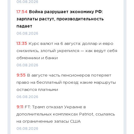
06.08.2026
11:26
Ка
17:54
Война разрушает экономику РФ:
риски 
зарплаты растут, производительность
облига
падает
08.07.2
06.08.2026
11:20
Це
13:35
Курс валют на 6 августа: доллар и евро
будуще
снизились, злотый укрепился — как ведут себя
01.07.2
обменники и банки
11:24
Пр
06.08.2026
образо
9:55
В августе часть пенсионеров потеряет
платит
право на бесплатный проезд: какие маршруты
29.06.2
остаются платными
11:27
Вс
06.08.2026
Украин
9:11
FT: Трамп отказал Украине в
универ
дополнительных комплексах Patriot, ссылаясь
абитур
на ограниченные запасы США
23.06.2
06.08.2026
11:29
До