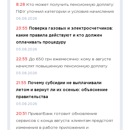
8:28
Кто может получить пенсионную доплату:
что на
ПФУ уточнил категории и условия начисления
деклар
06.08.2026
19.06.20
23:55
Поверка газовых и электросчетчиков:
11:22
Ка
какие правила действуют и кто должен
ваканс
оплачивать процедуру
11.06.20
05.08.2026
11:27
До
22:55
До 650 грн ежемесячно: кому в августе
промыш
начислят повышенную пенсионную доплату
30.04.2
05.08.2026
11:32
Бо
21:55
Почему субсидии не выплачивали
уверен
летом и вернут ли их осенью: объяснение
поведе
правительства
27.04.2
05.08.2026
11:28
По
20:51
ПриватБанк готовит обновление
измени
сервисов с конца августа: клиентам предстоят
в 2026
изменения в работе приложения и
13.04.20