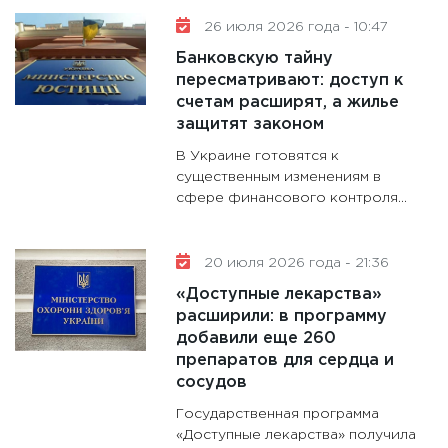
11:28
Го
гранто
26 июля 2026 года - 10:47
дефиц
Банковскую тайну
13.01.20
пересматривают: доступ к
счетам расширят, а жилье
11:30
Ст
защитят законом
будуще
В Украине готовятся к
31.12.20
существенным изменениям в
сфере финансового контроля...
20 июля 2026 года - 21:36
«Доступные лекарства»
расширили: в программу
добавили еще 260
препаратов для сердца и
сосудов
Государственная программа
«Доступные лекарства» получила