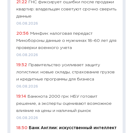
21:22
ГНС фиксирует ошибки после продажи
11:27
Вс
квартир: владельцам советуют срочно сверить
Украин
данные
универ
06.08.2026
абитур
20:56
Минфин: налоговая передаст
23.06.2
Минобороны данные о мужчинах 18–60 лет для
11:29
До
проверки военного учета
что на
06.08.2026
деклар
19:52
Правительство усиливает защиту
19.06.20
логистики: новые склады, страхование грузов
11:22
Ка
и кредитные программы для бизнеса
ваканс
06.08.2026
11.06.20
19:14
Банкнота 2000 грн: НБУ готовит
11:27
До
решение, а эксперты оценивают возможное
промыш
влияние на цены и наличный рынок
30.04.2
06.08.2026
11:32
Бо
18:50
Банк Англии: искусственный интеллект
уверен