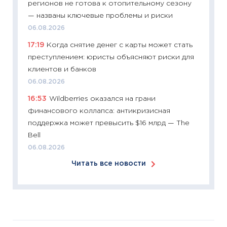
регионов не готова к отопительному сезону
время 
— названы ключевые проблемы и риски
12.03.20
06.08.2026
11:27
Эк
17:19
Когда снятие денег с карты может стать
что из
преступлением: юристы объясняют риски для
перспе
клиентов и банков
24.02.2
06.08.2026
11:26
П
16:53
Wildberries оказался на грани
2025-2
финансового коллапса: антикризисная
сбереж
поддержка может превысить $16 млрд — The
Institu
Bell
18.02.20
06.08.2026
11:27
За
Читать все новости
кто ди
кандид
16.02.20
11:30
Ре
котель