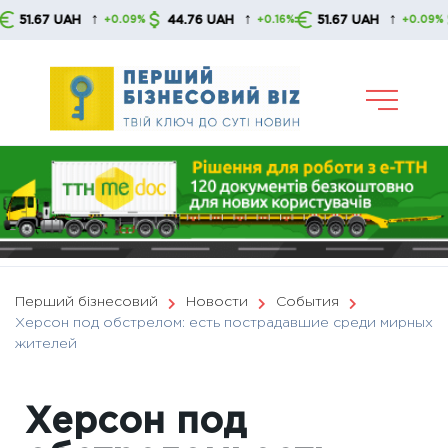
Skip
↑
↑
↑
1.67 UAH
44.76 UAH
51.67 UAH
4
+0.09%
+0.16%
+0.09%
to
content
Перший бізнесовий
Новости
События
Херсон под обстрелом: есть пострадавшие среди мирных
жителей
Херсон под