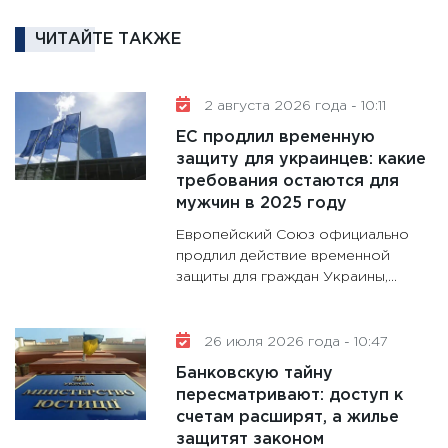
аудита
ЧИТАЙТЕ ТАКЖЕ
30.01.20
11:30
Кр
делают
2 августа 2026 года - 10:11
28.01.20
ЕС продлил временную
11:28
Го
защиту для украинцев: какие
требования остаются для
гранто
мужчин в 2025 году
дефиц
13.01.20
Европейский Союз официально
продлил действие временной
11:30
Ст
защиты для граждан Украины,...
будуще
31.12.20
26 июля 2026 года - 10:47
Банковскую тайну
пересматривают: доступ к
счетам расширят, а жилье
защитят законом