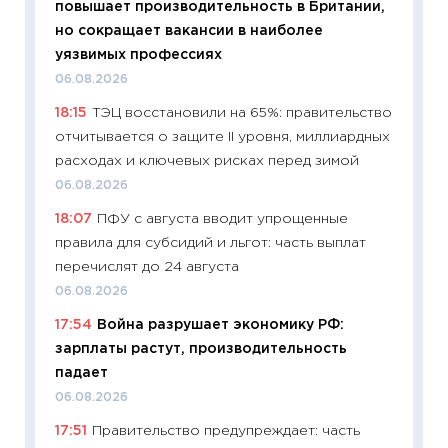
повышает производительность в Британии,
поведе
но сокращает вакансии в наиболее
27.04.2
уязвимых профессиях
11:28
По
06.08.2026
измени
18:15
ТЭЦ восстановили на 65%: правительство
в 2026
отчитывается о защите II уровня, миллиардных
13.04.20
расходах и ключевых рисках перед зимой
11:29
Ск
06.08.2026
пасхал
18:07
ПФУ с августа вводит упрощенные
собств
правила для субсидий и льгот: часть выплат
сравне
перечислят до 24 августа
06.04.2
06.08.2026
11:24
Ск
17:54
Война разрушает экономику РФ:
сдержи
зарплаты растут, производительность
Майком
падает
перев
06.08.2026
30.03.2
17:51
Правительство предупреждает: часть
11:26
Зо