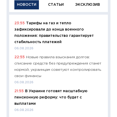
НОВОСТИ
СТАТЬИ
ЭКСКЛЮЗИВ
23:55
Тарифы на газ и тепло
11:29
Ка
зафиксировали до конца военного
успешн
положения: правительство гарантирует
21.07.20
стабильность платежей
11:26
Ка
06.08.2026
риски 
22:55
Новые правила взыскания долгов:
облига
списание средств без предупреждения станет
08.07.2
нормой, украинцам советуют контролировать
11:20
Це
свои финансы
будуще
06.08.2026
01.07.2
21:55
В Украине готовят масштабную
11:24
Пр
пенсионную реформу: что будет с
образо
выплатами
платит
06.08.2026
29.06.2