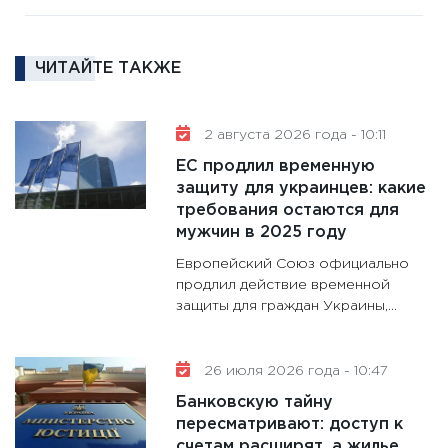
11:27
За
кто ди
кандид
ЧИТАЙТЕ ТАКЖЕ
16.02.20
11:30
Ре
2 августа 2026 года - 10:11
котель
ЕС продлил временную
аудита
защиту для украинцев: какие
30.01.20
требования остаются для
11:30
Кр
мужчин в 2025 году
делают
Европейский Союз официально
28.01.20
продлил действие временной
защиты для граждан Украины,...
11:28
Го
гранто
дефиц
26 июля 2026 года - 10:47
13.01.20
Банковскую тайну
11:30
Ст
пересматривают: доступ к
будуще
счетам расширят, а жилье