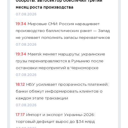
обороты: автосектор обеспечил третий
11.06.20
месяц роста производства
11:27
До
07.08.2026
промыш
19:34
Мировые СМИ: Россия наращивает
30.04.2
производство баллистических ракет — Запад
11:32
Бо
не успевает пополнять запасы перехватчиков
уверен
07.08.2026
поведе
19:34
Maersk меняет маршруты: украинские
27.04.2
грузы перенаправляются в Румынию после
11:28
По
остановки мероприятий в Черноморске
измени
07.08.2026
в 2026
18:12
НБУ усиливает прозрачность платежей:
13.04.20
банки обяжут информировать клиентов о
11:29
Ск
каждом этапе транзакции
пасхал
07.08.2026
собств
17:17
Импорт и экспорт Украины-2026:
сравне
торговый дефицит вырос до $34 млрд
06.04.2