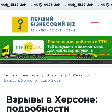
Skip
→
→
→
51.67 UAH
44.76 UAH
51.67 UAH
44.76
0%
0%
0%
to
content
Перший бізнесовий
Новости
События
Взрывы в Херсоне: подробности
Взрывы в Херсоне:
подробности