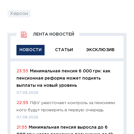
Херсон
ЛЕНТА НОВОСТЕЙ
НОВОСТИ
СТАТЬИ
ЭКСКЛЮЗИВ
23:55
Минимальная пенсия 6 000 грн: как
11:29
Ка
пенсионная реформа может поднять
успешн
выплаты на новый уровень
21.07.20
07.08.2026
11:26
Ка
22:55
ПФУ ужесточает контроль за пенсиями:
риски 
кого будут проверять в первую очередь
облига
07.08.2026
08.07.2
21:55
Минимальная пенсия выросла до 6
11:20
Це