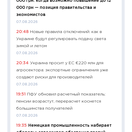
000 грн: когда возможно повышение до 12
будуще
000 грн — позиция правительства и
01.07.2
экономистов
11:24
Пр
07.08.2026
образо
20:48
Новые правила отключений: как в
платит
Украине будут регулировать подачу света
29.06.2
зимой и летом
11:27
Вс
07.08.2026
Украин
20:34
Украина просит у ЕС €220 млн для
универ
агросектора: экспортные ограничения уже
абитур
создают риски для производителей
23.06.2
07.08.2026
11:29
До
19:51
ПФУ обновил расчетный показатель:
что на
пенсии возрастут, перерасчет коснется
деклар
большинства получателей
19.06.20
07.08.2026
11:22
Ка
19:35
Немецкая промышленность набирает
ваканс