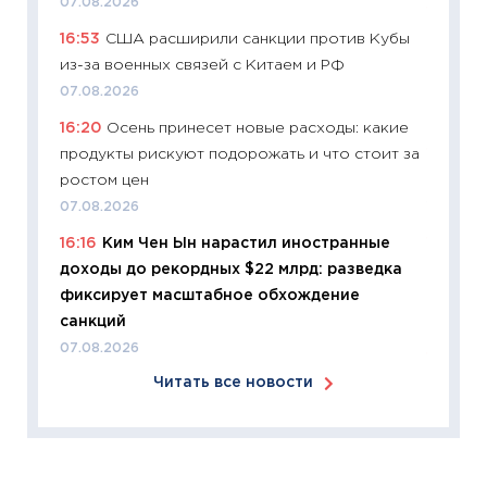
07.08.2026
11:24
Ск
16:53
США расширили санкции против Кубы
сдержи
из-за военных связей с Китаем и РФ
Майком
перев
07.08.2026
30.03.2
16:20
Осень принесет новые расходы: какие
продукты рискуют подорожать и что стоит за
11:26
Зо
ростом цен
время 
07.08.2026
12.03.20
16:16
Ким Чен Ын нарастил иностранные
11:27
Эк
доходы до рекордных $22 млрд: разведка
что из
фиксирует масштабное обхождение
перспе
санкций
24.02.2
07.08.2026
11:26
П
Читать все новости
2025-2
сбереж
Institu
18.02.20