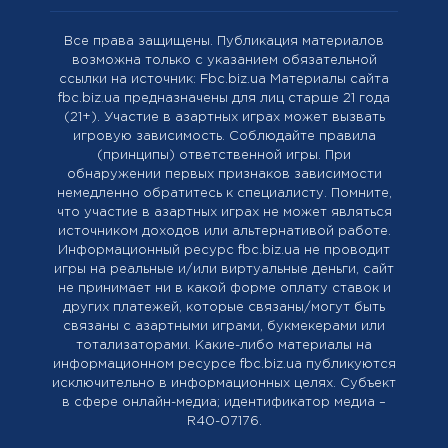
Все права защищены. Публикация материалов
возможна только с указанием обязательной
ссылки на источник: Fbc.biz.ua Материалы сайта
fbc.biz.ua предназначены для лиц старше 21 года
(21+). Участие в азартных играх может вызвать
игровую зависимость. Соблюдайте правила
(принципы) ответственной игры. При
обнаружении первых признаков зависимости
немедленно обратитесь к специалисту. Помните,
что участие в азартных играх не может являться
источником доходов или альтернативой работе.
Информационный ресурс fbc.biz.ua не проводит
игры на реальные и/или виртуальные деньги, сайт
не принимает ни в какой форме оплату ставок и
других платежей, которые связаны/могут быть
связаны с азартными играми, букмекерами или
тотализаторами. Какие-либо материалы на
информационном ресурсе fbc.biz.ua публикуются
исключительно в информационных целях. Cубъект
в сфере онлайн-медиа; идентификатор медиа –
R40-07176.