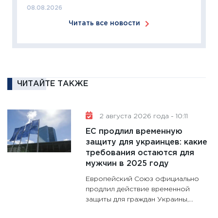
Institu
08.08.2026
18.02.20
Читать все новости
11:27
За
кто ди
кандид
16.02.20
11:30
Ре
ЧИТАЙТЕ ТАКЖЕ
котель
аудита
2 августа 2026 года - 10:11
30.01.20
ЕС продлил временную
11:30
Кр
защиту для украинцев: какие
делают
требования остаются для
28.01.20
мужчин в 2025 году
11:28
Го
Европейский Союз официально
гранто
продлил действие временной
дефиц
защиты для граждан Украины,...
13.01.20