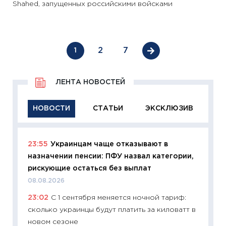
Shahed, запущенных российскими войсками
2
7
1
ЛЕНТА НОВОСТЕЙ
НОВОСТИ
СТАТЬИ
ЭКСКЛЮЗИВ
23:55
Украинцам чаще отказывают в
11:29
Ка
назначении пенсии: ПФУ назвал категории,
успешн
рискующие остаться без выплат
21.07.20
08.08.2026
11:26
Ка
23:02
С 1 сентября меняется ночной тариф:
риски 
сколько украинцы будут платить за киловатт в
облига
новом сезоне
08.07.2