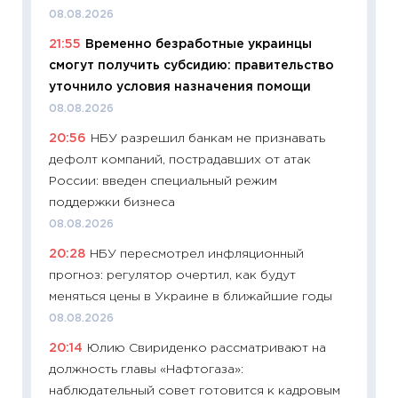
08.08.2026
11:20
Це
21:55
Временно безработные украинцы
будуще
смогут получить субсидию: правительство
01.07.2
уточнило условия назначения помощи
11:24
Пр
08.08.2026
образо
20:56
НБУ разрешил банкам не признавать
платит
дефолт компаний, пострадавших от атак
29.06.2
России: введен специальный режим
11:27
Вс
поддержки бизнеса
Украин
08.08.2026
универ
20:28
НБУ пересмотрел инфляционный
абитур
прогноз: регулятор очертил, как будут
23.06.2
меняться цены в Украине в ближайшие годы
11:29
До
08.08.2026
что на
20:14
Юлию Свириденко рассматривают на
деклар
должность главы «Нафтогаза»:
19.06.20
наблюдательный совет готовится к кадровым