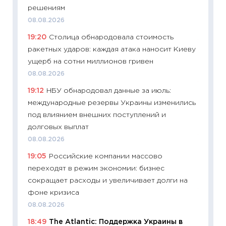
11:22
Ка
решениям
ваканс
08.08.2026
11.06.20
19:20
Столица обнародовала стоимость
11:27
До
ракетных ударов: каждая атака наносит Киеву
промыш
ущерб на сотни миллионов гривен
30.04.2
08.08.2026
11:32
Бо
19:12
НБУ обнародовал данные за июль:
уверен
международные резервы Украины изменились
поведе
под влиянием внешних поступлений и
27.04.2
долговых выплат
11:28
По
08.08.2026
измени
19:05
Российские компании массово
в 2026
переходят в режим экономии: бизнес
13.04.20
сокращает расходы и увеличивает долги на
11:29
Ск
фоне кризиса
пасхал
08.08.2026
собств
18:49
The Atlantic: Поддержка Украины в