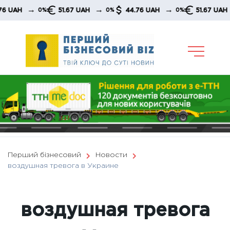
Skip
→
→
→
51.67 UAH
44.76 UAH
51.67 UAH
0%
0%
0%
0%
to
content
Перший бізнесовий
Новости
воздушная тревога в Украине
воздушная тревога