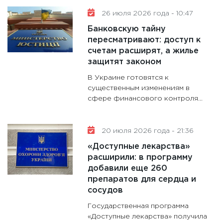
11:30
Ст
26 июля 2026 года - 10:47
будуще
Банковскую тайну
31.12.20
пересматривают: доступ к
счетам расширят, а жилье
защитят законом
В Украине готовятся к
существенным изменениям в
сфере финансового контроля...
20 июля 2026 года - 21:36
«Доступные лекарства»
расширили: в программу
добавили еще 260
препаратов для сердца и
сосудов
Государственная программа
«Доступные лекарства» получила