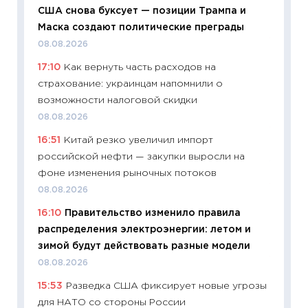
сравне
США снова буксует — позиции Трампа и
06.04.2
Маска создают политические преграды
11:24
Ск
08.08.2026
сдержи
17:10
Как вернуть часть расходов на
Майком
страхование: украинцам напомнили о
перев
возможности налоговой скидки
30.03.2
08.08.2026
11:26
Зо
16:51
Китай резко увеличил импорт
время 
российской нефти — закупки выросли на
12.03.20
фоне изменения рыночных потоков
11:27
Эк
08.08.2026
что из
16:10
Правительство изменило правила
перспе
распределения электроэнергии: летом и
24.02.2
зимой будут действовать разные модели
11:26
П
08.08.2026
2025-2
15:53
Разведка США фиксирует новые угрозы
сбереж
для НАТО со стороны России