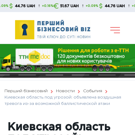
Skip
↑
↑
↑
44.76 UAH
51.67 UAH
44.76 UAH
+0.16%
+0.09%
+0.16%
to
content
Перший бізнесовий
Новости
События
Киевская область под угрозой: объявлена ​​воздушная
тревога из-за возможной баллистической атаки
Киевская область