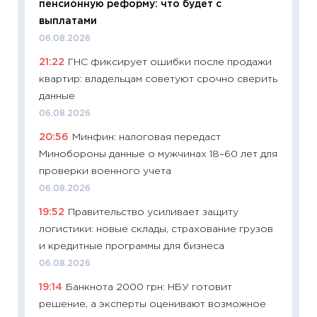
пенсионную реформу: что будет с
образо
выплатами
платит
06.08.2026
29.06.2
21:22
ГНС фиксирует ошибки после продажи
11:27
Вс
квартир: владельцам советуют срочно сверить
Украин
данные
универ
06.08.2026
абитур
20:56
Минфин: налоговая передаст
23.06.2
Минобороны данные о мужчинах 18–60 лет для
11:29
До
проверки военного учета
что на
06.08.2026
деклар
19:52
Правительство усиливает защиту
19.06.20
логистики: новые склады, страхование грузов
11:22
Ка
и кредитные программы для бизнеса
ваканс
06.08.2026
11.06.20
19:14
Банкнота 2000 грн: НБУ готовит
11:27
До
решение, а эксперты оценивают возможное
промыш