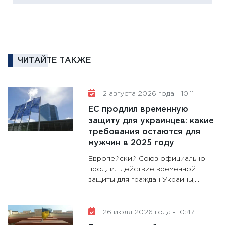
16.02.20
11:30
Ре
котель
аудита
ЧИТАЙТЕ ТАКЖЕ
30.01.20
11:30
Кр
делают
2 августа 2026 года - 10:11
28.01.20
ЕС продлил временную
11:28
Го
защиту для украинцев: какие
требования остаются для
гранто
мужчин в 2025 году
дефиц
13.01.20
Европейский Союз официально
продлил действие временной
11:30
Ст
защиты для граждан Украины,...
будуще
31.12.20
26 июля 2026 года - 10:47