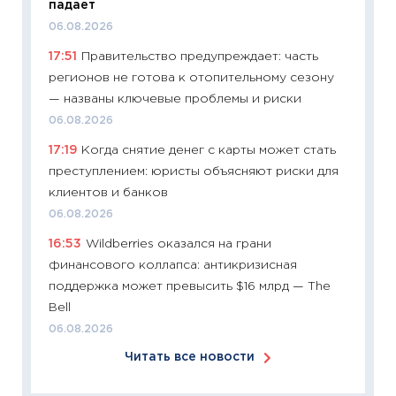
падает
перев
06.08.2026
30.03.2
17:51
Правительство предупреждает: часть
11:26
Зо
регионов не готова к отопительному сезону
время 
— названы ключевые проблемы и риски
12.03.20
06.08.2026
11:27
Эк
17:19
Когда снятие денег с карты может стать
что из
преступлением: юристы объясняют риски для
перспе
клиентов и банков
24.02.2
06.08.2026
11:26
П
16:53
Wildberries оказался на грани
2025-2
финансового коллапса: антикризисная
сбереж
поддержка может превысить $16 млрд — The
Institu
Bell
18.02.20
06.08.2026
11:27
За
Читать все новости
кто ди
кандид