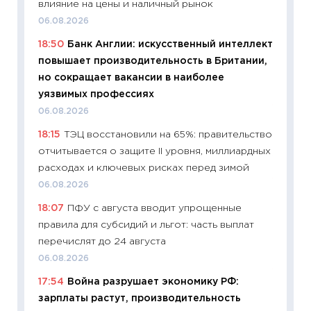
влияние на цены и наличный рынок
30.04.2
06.08.2026
11:32
Бо
18:50
Банк Англии: искусственный интеллект
уверен
повышает производительность в Британии,
поведе
но сокращает вакансии в наиболее
27.04.2
уязвимых профессиях
11:28
По
06.08.2026
измени
18:15
ТЭЦ восстановили на 65%: правительство
в 2026
отчитывается о защите II уровня, миллиардных
13.04.20
расходах и ключевых рисках перед зимой
11:29
Ск
06.08.2026
пасхал
18:07
ПФУ с августа вводит упрощенные
собств
правила для субсидий и льгот: часть выплат
сравне
перечислят до 24 августа
06.04.2
06.08.2026
11:24
Ск
17:54
Война разрушает экономику РФ:
сдержи
зарплаты растут, производительность
Майком