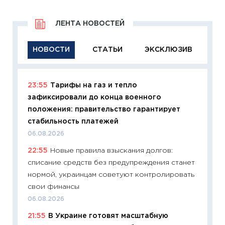
ЛЕНТА НОВОСТЕЙ
НОВОСТИ
СТАТЬИ
ЭКСКЛЮЗИВ
23:55
Тарифы на газ и тепло
11:29
Ка
зафиксировали до конца военного
успешн
положения: правительство гарантирует
21.07.20
стабильность платежей
11:26
Ка
06.08.2026
риски 
22:55
Новые правила взыскания долгов:
облига
списание средств без предупреждения станет
08.07.2
нормой, украинцам советуют контролировать
11:20
Це
свои финансы
будуще
06.08.2026
01.07.2
21:55
В Украине готовят масштабную
11:24
Пр