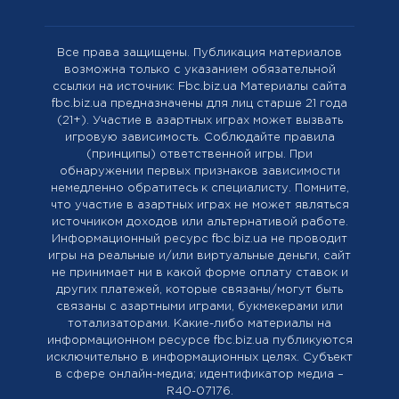
Все права защищены. Публикация материалов
возможна только с указанием обязательной
ссылки на источник: Fbc.biz.ua Материалы сайта
fbc.biz.ua предназначены для лиц старше 21 года
(21+). Участие в азартных играх может вызвать
игровую зависимость. Соблюдайте правила
(принципы) ответственной игры. При
обнаружении первых признаков зависимости
немедленно обратитесь к специалисту. Помните,
что участие в азартных играх не может являться
источником доходов или альтернативой работе.
Информационный ресурс fbc.biz.ua не проводит
игры на реальные и/или виртуальные деньги, сайт
не принимает ни в какой форме оплату ставок и
других платежей, которые связаны/могут быть
связаны с азартными играми, букмекерами или
тотализаторами. Какие-либо материалы на
информационном ресурсе fbc.biz.ua публикуются
исключительно в информационных целях. Cубъект
в сфере онлайн-медиа; идентификатор медиа –
R40-07176.