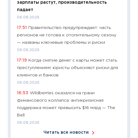
зарплаты растут, производительность
Майком
падает
перев
06.08.2026
30.03.2
17:51
Правительство предупреждает: часть
11:26
Зо
регионов не готова к отопительному сезону
время 
— названы ключевые проблемы и риски
12.03.20
06.08.2026
11:27
Эк
17:19
Когда снятие денег с карты может стать
что из
преступлением: юристы объясняют риски для
перспе
клиентов и банков
24.02.2
06.08.2026
11:26
П
16:53
Wildberries оказался на грани
2025-2
финансового коллапса: антикризисная
сбереж
поддержка может превысить $16 млрд — The
Institu
Bell
18.02.20
06.08.2026
11:27
За
Читать все новости
кто ди