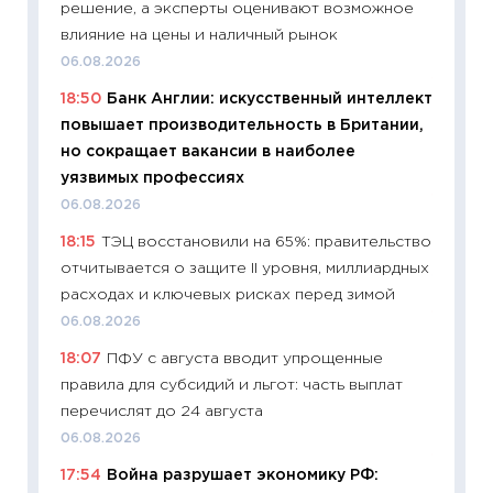
решение, а эксперты оценивают возможное
промыш
влияние на цены и наличный рынок
30.04.2
06.08.2026
11:32
Бо
18:50
Банк Англии: искусственный интеллект
уверен
повышает производительность в Британии,
поведе
но сокращает вакансии в наиболее
27.04.2
уязвимых профессиях
11:28
По
06.08.2026
измени
18:15
ТЭЦ восстановили на 65%: правительство
в 2026
отчитывается о защите II уровня, миллиардных
13.04.20
расходах и ключевых рисках перед зимой
11:29
Ск
06.08.2026
пасхал
18:07
ПФУ с августа вводит упрощенные
собств
правила для субсидий и льгот: часть выплат
сравне
перечислят до 24 августа
06.04.2
06.08.2026
11:24
Ск
17:54
Война разрушает экономику РФ:
сдержи