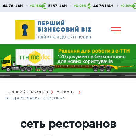
Skip
↑
↑
↑
 UAH
51.67 UAH
44.76 UAH
51.67 
+0.16%
+0.09%
+0.16%
to
content
Перший бізнесовий
Новости
сеть ресторанов «Евразия»
сеть ресторанов