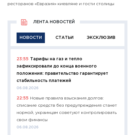
ресторанов «Евразия» киевляне и гости столицы
ЛЕНТА НОВОСТЕЙ
НОВОСТИ
СТАТЬИ
ЭКСКЛЮЗИВ
23:55
Тарифы на газ и тепло
11:29
Ка
зафиксировали до конца военного
успешн
положения: правительство гарантирует
21.07.20
стабильность платежей
11:26
Ка
06.08.2026
риски 
22:55
Новые правила взыскания долгов:
облига
списание средств без предупреждения станет
08.07.2
нормой, украинцам советуют контролировать
11:20
Це
свои финансы
будуще
06.08.2026
01.07.2