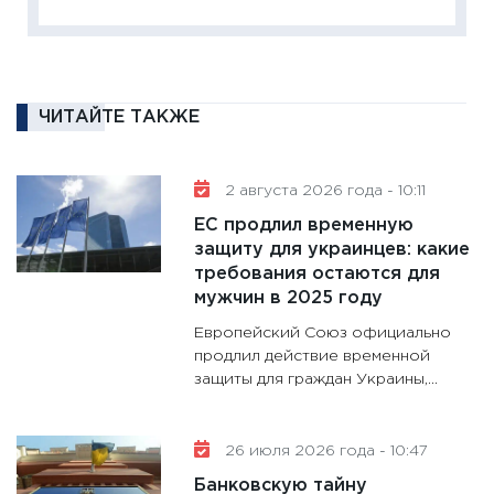
кандид
16.02.20
11:30
Ре
котель
ЧИТАЙТЕ ТАКЖЕ
аудита
30.01.20
2 августа 2026 года - 10:11
11:30
Кр
ЕС продлил временную
делают
защиту для украинцев: какие
28.01.20
требования остаются для
11:28
Го
мужчин в 2025 году
гранто
Европейский Союз официально
дефиц
продлил действие временной
13.01.20
защиты для граждан Украины,...
11:30
Ст
будуще
26 июля 2026 года - 10:47
31.12.20
Банковскую тайну