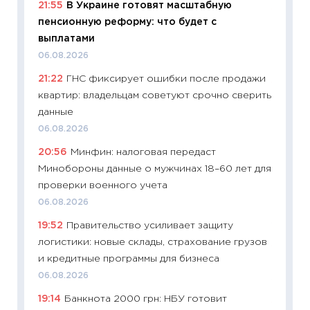
21:55
В Украине готовят масштабную
11:24
Пр
пенсионную реформу: что будет с
образо
выплатами
платит
06.08.2026
29.06.2
21:22
ГНС фиксирует ошибки после продажи
11:27
Вс
квартир: владельцам советуют срочно сверить
Украин
данные
универ
06.08.2026
абитур
20:56
Минфин: налоговая передаст
23.06.2
Минобороны данные о мужчинах 18–60 лет для
11:29
До
проверки военного учета
что на
06.08.2026
деклар
19:52
Правительство усиливает защиту
19.06.20
логистики: новые склады, страхование грузов
11:22
Ка
и кредитные программы для бизнеса
ваканс
06.08.2026
11.06.20
19:14
Банкнота 2000 грн: НБУ готовит
11:27
До