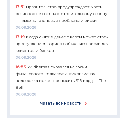
30.03.2
17:51
Правительство предупреждает: часть
11:26
Зо
регионов не готова к отопительному сезону
время 
— названы ключевые проблемы и риски
12.03.20
06.08.2026
11:27
Эк
17:19
Когда снятие денег с карты может стать
что из
преступлением: юристы объясняют риски для
перспе
клиентов и банков
24.02.2
06.08.2026
11:26
П
16:53
Wildberries оказался на грани
2025-2
финансового коллапса: антикризисная
сбереж
поддержка может превысить $16 млрд — The
Institu
Bell
18.02.20
06.08.2026
11:27
За
Читать все новости
кто ди
кандид
16.02.20