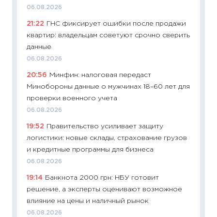
платит
06.08.2026
29.06.2
21:22
ГНС фиксирует ошибки после продажи
11:27
Вс
квартир: владельцам советуют срочно сверить
Украин
данные
универ
06.08.2026
абитур
20:56
Минфин: налоговая передаст
23.06.2
Минобороны данные о мужчинах 18–60 лет для
11:29
До
проверки военного учета
что на
06.08.2026
деклар
19:52
Правительство усиливает защиту
19.06.20
логистики: новые склады, страхование грузов
11:22
Ка
и кредитные программы для бизнеса
ваканс
06.08.2026
11.06.20
19:14
Банкнота 2000 грн: НБУ готовит
11:27
До
решение, а эксперты оценивают возможное
промыш
влияние на цены и наличный рынок
30.04.2
06.08.2026