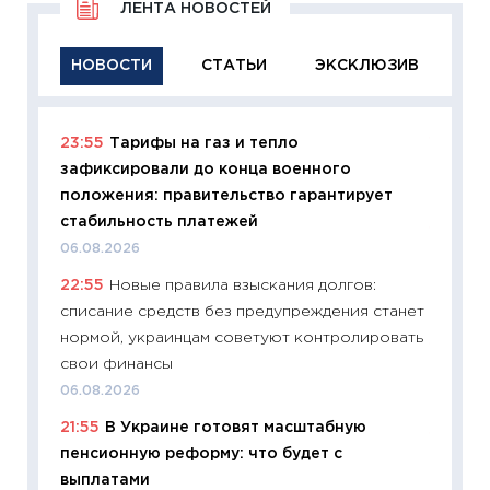
ЛЕНТА НОВОСТЕЙ
НОВОСТИ
СТАТЬИ
ЭКСКЛЮЗИВ
23:55
Тарифы на газ и тепло
11:29
Ка
зафиксировали до конца военного
успешн
положения: правительство гарантирует
21.07.20
стабильность платежей
11:26
Ка
06.08.2026
риски 
22:55
Новые правила взыскания долгов:
облига
списание средств без предупреждения станет
08.07.2
нормой, украинцам советуют контролировать
11:20
Це
свои финансы
будуще
06.08.2026
01.07.2
21:55
В Украине готовят масштабную
11:24
Пр
пенсионную реформу: что будет с
образо
выплатами