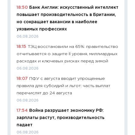
11:32
Бо
18:50
Банк Англии: искусственный интеллект
уверен
повышает производительность в Британии,
поведе
но сокращает вакансии в наиболее
27.04.2
уязвимых профессиях
11:28
По
06.08.2026
измени
18:15
ТЭЦ восстановили на 65%: правительство
в 2026
отчитывается о защите II уровня, миллиардных
13.04.20
расходах и ключевых рисках перед зимой
11:29
Ск
06.08.2026
пасхал
18:07
ПФУ с августа вводит упрощенные
собств
правила для субсидий и льгот: часть выплат
сравне
перечислят до 24 августа
06.04.2
06.08.2026
11:24
Ск
17:54
Война разрушает экономику РФ:
сдержи
зарплаты растут, производительность
Майком
падает
перев
06.08.2026