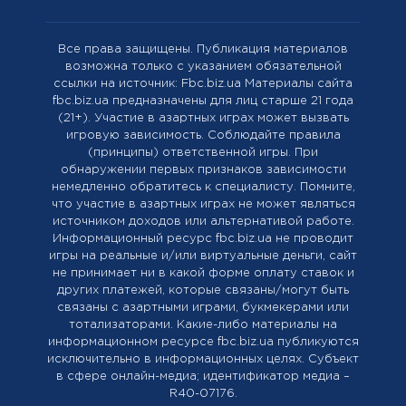
Все права защищены. Публикация материалов
возможна только с указанием обязательной
ссылки на источник: Fbc.biz.ua Материалы сайта
fbc.biz.ua предназначены для лиц старше 21 года
(21+). Участие в азартных играх может вызвать
игровую зависимость. Соблюдайте правила
(принципы) ответственной игры. При
обнаружении первых признаков зависимости
немедленно обратитесь к специалисту. Помните,
что участие в азартных играх не может являться
источником доходов или альтернативой работе.
Информационный ресурс fbc.biz.ua не проводит
игры на реальные и/или виртуальные деньги, сайт
не принимает ни в какой форме оплату ставок и
других платежей, которые связаны/могут быть
связаны с азартными играми, букмекерами или
тотализаторами. Какие-либо материалы на
информационном ресурсе fbc.biz.ua публикуются
исключительно в информационных целях. Cубъект
в сфере онлайн-медиа; идентификатор медиа –
R40-07176.