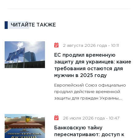
11:30
Ре
котель
аудита
ЧИТАЙТЕ ТАКЖЕ
30.01.20
11:30
Кр
делают
2 августа 2026 года - 10:11
28.01.20
ЕС продлил временную
11:28
Го
защиту для украинцев: какие
требования остаются для
гранто
мужчин в 2025 году
дефиц
13.01.20
Европейский Союз официально
продлил действие временной
11:30
Ст
защиты для граждан Украины,...
будуще
31.12.20
26 июля 2026 года - 10:47
Банковскую тайну
пересматривают: доступ к