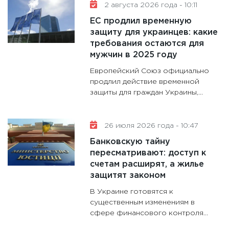
11:30
Ре
2 августа 2026 года - 10:11
котель
ЕС продлил временную
аудита
защиту для украинцев: какие
30.01.20
требования остаются для
мужчин в 2025 году
11:30
Кр
Европейский Союз официально
делают
продлил действие временной
28.01.20
защиты для граждан Украины,...
11:28
Го
гранто
дефиц
26 июля 2026 года - 10:47
13.01.20
Банковскую тайну
пересматривают: доступ к
11:30
Ст
счетам расширят, а жилье
будуще
защитят законом
31.12.20
В Украине готовятся к
существенным изменениям в
сфере финансового контроля...