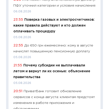
ПФУ уточнил категории и условия начисления
29.06.2
06.08.2026
11:27
Вс
23:55
Поверка газовых и электросчетчиков:
Украин
какие правила действуют и кто должен
универ
оплачивать процедуру
абитур
05.08.2026
23.06.2
22:55
До 650 грн ежемесячно: кому в августе
11:29
До
начислят повышенную пенсионную доплату
что на
деклар
05.08.2026
19.06.20
21:55
Почему субсидии не выплачивали
летом и вернут ли их осенью: объяснение
11:22
Ка
правительства
ваканс
05.08.2026
11.06.20
20:51
ПриватБанк готовит обновление
11:27
До
сервисов с конца августа: клиентам предстоят
промыш
изменения в работе приложения и
30.04.2
обслуживании