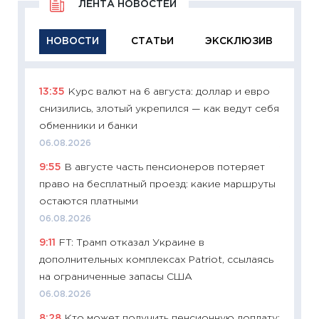
ЛЕНТА НОВОСТЕЙ
НОВОСТИ
СТАТЬИ
ЭКСКЛЮЗИВ
13:35
Курс валют на 6 августа: доллар и евро
11:29
Ка
снизились, злотый укрепился — как ведут себя
успешн
обменники и банки
21.07.20
06.08.2026
11:26
Ка
9:55
В августе часть пенсионеров потеряет
риски 
право на бесплатный проезд: какие маршруты
облига
остаются платными
08.07.2
06.08.2026
11:20
Це
9:11
FT: Трамп отказал Украине в
будуще
дополнительных комплексах Patriot, ссылаясь
01.07.2
на ограниченные запасы США
11:24
Пр
06.08.2026
образо
8:28
Кто может получить пенсионную доплату:
платит