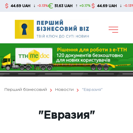
Skip
↓
↑
↓
44.69 UAH
51.63 UAH
44.69 UAH
5
-0.13%
+0.17%
-0.13%
to
content
Перший бізнесовий
Новости
"Евразия"
"Евразия"