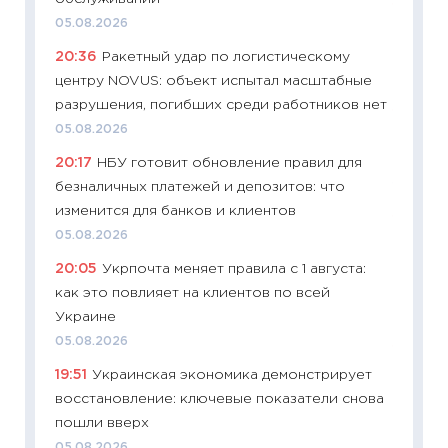
11:32
Бо
05.08.2026
уверен
20:36
Ракетный удар по логистическому
поведе
центру NOVUS: объект испытал масштабные
27.04.2
разрушения, погибших среди работников нет
11:28
По
05.08.2026
измени
20:17
НБУ готовит обновление правил для
в 2026
безналичных платежей и депозитов: что
13.04.20
изменится для банков и клиентов
11:29
Ск
05.08.2026
пасхал
20:05
Укрпочта меняет правила с 1 августа:
собств
как это повлияет на клиентов по всей
сравне
Украине
06.04.2
05.08.2026
11:24
Ск
19:51
Украинская экономика демонстрирует
сдержи
восстановление: ключевые показатели снова
Майком
пошли вверх
перев
05.08.2026
30.03.2