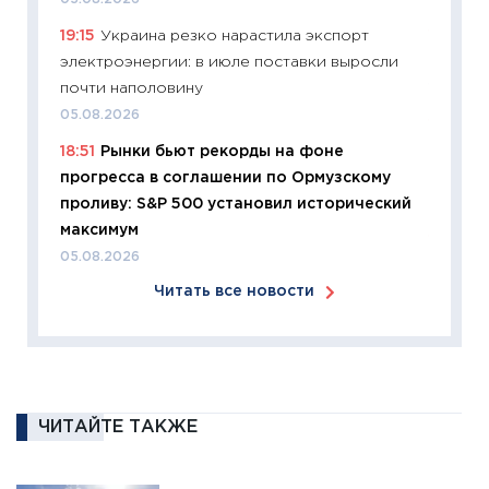
19:15
Украина резко нарастила экспорт
11:26
Зо
электроэнергии: в июле поставки выросли
время 
почти наполовину
12.03.20
05.08.2026
11:27
Эк
18:51
Рынки бьют рекорды на фоне
что из
прогресса в соглашении по Ормузскому
перспе
проливу: S&P 500 установил исторический
24.02.2
максимум
11:26
П
05.08.2026
2025-2
Читать все новости
сбереж
Institu
18.02.20
11:27
За
кто ди
ЧИТАЙТЕ ТАКЖЕ
кандид
16.02.20