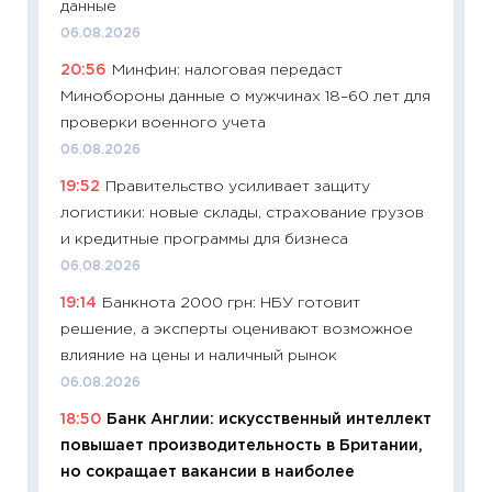
данные
универ
06.08.2026
абитур
20:56
Минфин: налоговая передаст
23.06.2
Минобороны данные о мужчинах 18–60 лет для
11:29
До
проверки военного учета
что на
06.08.2026
деклар
19:52
Правительство усиливает защиту
19.06.20
логистики: новые склады, страхование грузов
11:22
Ка
и кредитные программы для бизнеса
ваканс
06.08.2026
11.06.20
19:14
Банкнота 2000 грн: НБУ готовит
11:27
До
решение, а эксперты оценивают возможное
промыш
влияние на цены и наличный рынок
30.04.2
06.08.2026
11:32
Бо
18:50
Банк Англии: искусственный интеллект
уверен
повышает производительность в Британии,
поведе
но сокращает вакансии в наиболее
27.04.2