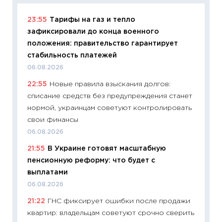
23:55
Тарифы на газ и тепло
11:29
Ка
зафиксировали до конца военного
успешн
положения: правительство гарантирует
21.07.20
стабильность платежей
11:26
Ка
06.08.2026
риски 
22:55
Новые правила взыскания долгов:
облига
списание средств без предупреждения станет
08.07.2
нормой, украинцам советуют контролировать
11:20
Це
свои финансы
будуще
06.08.2026
01.07.2
21:55
В Украине готовят масштабную
11:24
Пр
пенсионную реформу: что будет с
образо
выплатами
платит
06.08.2026
29.06.2
21:22
ГНС фиксирует ошибки после продажи
11:27
Вс
квартир: владельцам советуют срочно сверить
Украин