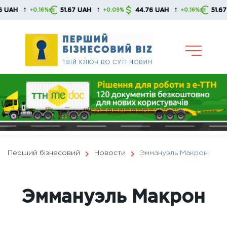
Skip
↑
↑
↑
51.67 UAH
44.76 UAH
51.67 UAH
16%
+0.09%
+0.16%
+0.0
to
content
Перший бізнесовий
Новости
Эммануэль Макрон
Эммануэль Макрон