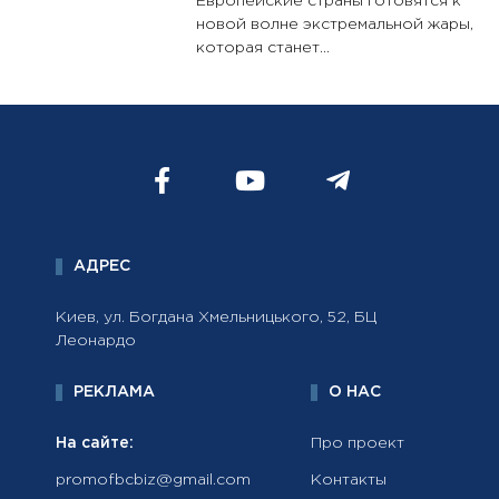
Европейские страны готовятся к
новой волне экстремальной жары,
которая станет...
АДРЕС
Киев, ул. Богдана Хмельницького, 52, БЦ
Леонардо
РЕКЛАМА
О НАС
На сайте:
Про проект
promofbcbiz@gmail.com
Контакты