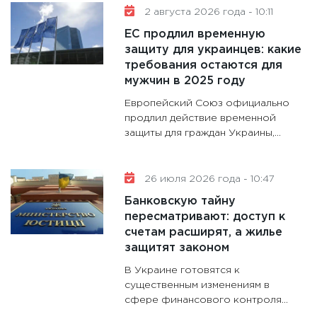
2 августа 2026 года - 10:11
11:30
Кр
ЕС продлил временную
делают
защиту для украинцев: какие
28.01.20
требования остаются для
11:28
Го
мужчин в 2025 году
гранто
Европейский Союз официально
дефиц
продлил действие временной
13.01.20
защиты для граждан Украины,...
11:30
Ст
будуще
26 июля 2026 года - 10:47
31.12.20
Банковскую тайну
пересматривают: доступ к
счетам расширят, а жилье
защитят законом
В Украине готовятся к
существенным изменениям в
сфере финансового контроля...