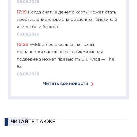
06.08.2026
11:27
Эк
17:19
Когда снятие денег с карты может стать
что из
преступлением: юристы объясняют риски для
перспе
клиентов и банков
24.02.2
06.08.2026
11:26
П
16:53
Wildberries оказался на грани
2025-2
финансового коллапса: антикризисная
сбереж
поддержка может превысить $16 млрд — The
Institu
Bell
18.02.20
06.08.2026
11:27
За
Читать все новости
кто ди
кандид
16.02.20
11:30
Ре
котель
ЧИТАЙТЕ ТАКЖЕ
аудита
30.01.20