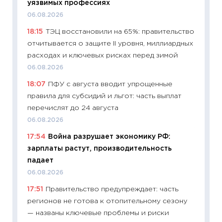
уязвимых профессиях
11:28
По
06.08.2026
измени
18:15
ТЭЦ восстановили на 65%: правительство
в 2026
отчитывается о защите II уровня, миллиардных
13.04.20
расходах и ключевых рисках перед зимой
11:29
Ск
06.08.2026
пасхал
18:07
ПФУ с августа вводит упрощенные
собств
правила для субсидий и льгот: часть выплат
сравне
перечислят до 24 августа
06.04.2
06.08.2026
11:24
Ск
17:54
Война разрушает экономику РФ:
сдержи
зарплаты растут, производительность
Майком
падает
перев
06.08.2026
30.03.2
17:51
Правительство предупреждает: часть
11:26
Зо
регионов не готова к отопительному сезону
время 
— названы ключевые проблемы и риски
12.03.20