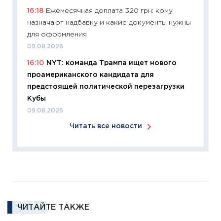
16:18
Ежемесячная доплата 320 грн: кому
время 
назначают надбавку и какие документы нужны
12.03.20
для оформления
11:27
Эк
09.08.2026
что из
16:10
NYT: команда Трампа ищет нового
перспе
проамериканского кандидата для
24.02.2
предстоящей политической перезагрузки
11:26
П
Кубы
2025-2
09.08.2026
сбереж
Читать все новости
Institu
18.02.20
11:27
За
кто ди
кандид
16.02.20
ЧИТАЙТЕ ТАКЖЕ
11:30
Ре
котель