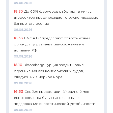
09.08.2026
поведе
18:35
До 60% фермеров работают в минус:
27.04.2
агросектор предупреждает о риске массовых
11:28
По
банкротств осенью
измени
09.08.2026
в 2026
18:33
FAZ: в ЕС предлагают создать новый
13.04.20
орган для управления замороженными
11:29
Ск
активами РФ
пасхал
09.08.2026
собств
18:10
Bloomberg: Турция вводит новые
сравне
ограничения для коммерческих судов,
06.04.2
следующих в Черное море
11:24
Ск
09.08.2026
сдержи
16:53
Сербия предоставит Украине 2 млн
Майком
евро: средства будут направлены на
перев
поддержание энергетической устойчивости
30.03.2
09.08.2026
11:26
Зо