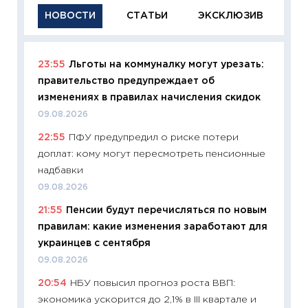
НОВОСТИ
СТАТЬИ
ЭКСКЛЮЗИВ
23:55
Льготы на коммуналку могут урезать:
11:29
Ка
правительство предупреждает об
успешн
изменениях в правилах начисления скидок
21.07.20
09.08.2026
11:26
Ка
22:55
ПФУ предупредил о риске потери
риски 
доплат: кому могут пересмотреть пенсионные
облига
надбавки
08.07.2
09.08.2026
11:20
Це
21:55
Пенсии будут перечисляться по новым
будуще
правилам: какие изменения заработают для
01.07.2
украинцев с сентября
11:24
Пр
09.08.2026
образо
20:54
НБУ повысил прогноз роста ВВП:
платит
экономика ускорится до 2,1% в III квартале и
29.06.2