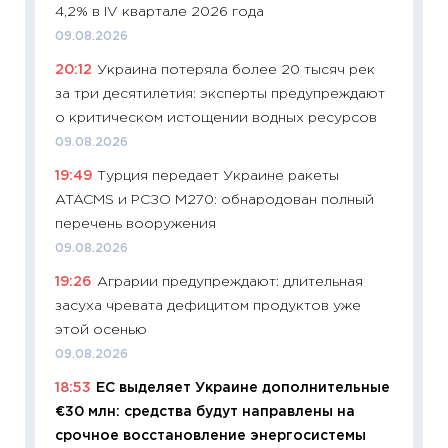
4,2% в IV квартале 2026 года
11:27
Вс
09.08.2026
Украин
20:12
Украина потеряла более 20 тысяч рек
универ
за три десятилетия: эксперты предупреждают
абитур
о критическом истощении водных ресурсов
23.06.2
09.08.2026
11:29
До
19:49
Турция передает Украине ракеты
что на
ATACMS и РСЗО M270: обнародован полный
деклар
перечень вооружения
19.06.20
09.08.2026
11:22
Ка
19:26
Аграрии предупреждают: длительная
ваканс
засуха чревата дефицитом продуктов уже
11.06.20
этой осенью
11:27
До
09.08.2026
промыш
18:53
ЕС выделяет Украине дополнительные
30.04.2
€30 млн: средства будут направлены на
11:32
Бо
срочное восстановление энергосистемы
уверен