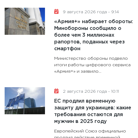
аудита
9 августа 2026 года - 9:14
30.01.20
«Армия+» набирает обороты:
11:30
Кр
Минобороны сообщило о
делают
более чем 3 миллионах
28.01.20
рапортов, поданных через
смартфон
11:28
Го
гранто
Министерство обороны подвело
дефиц
итоги работы цифрового сервиса
«Армия+» и заявило...
13.01.20
11:30
Ст
будуще
2 августа 2026 года - 10:11
31.12.20
ЕС продлил временную
защиту для украинцев: какие
требования остаются для
мужчин в 2025 году
Европейский Союз официально
продлил действие временной