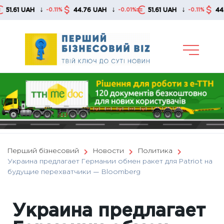
Skip
↓
↓
↓
1 UAH
44.76 UAH
51.61 UAH
44.76 U
-0.11%
-0.01%
-0.11%
to
content
Перший бізнесовий
Новости
Политика
Украина предлагает Германии обмен ракет для Patriot на
будущие перехватчики — Bloomberg
Украина предлагает