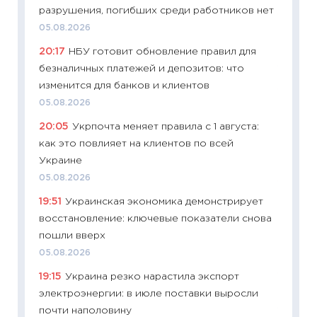
разрушения, погибших среди работников нет
11:28
По
05.08.2026
измени
20:17
НБУ готовит обновление правил для
в 2026
безналичных платежей и депозитов: что
13.04.20
изменится для банков и клиентов
11:29
Ск
05.08.2026
пасхал
20:05
Укрпочта меняет правила с 1 августа:
собств
как это повлияет на клиентов по всей
сравне
Украине
06.04.2
05.08.2026
11:24
Ск
19:51
Украинская экономика демонстрирует
сдержи
восстановление: ключевые показатели снова
Майком
пошли вверх
перев
05.08.2026
30.03.2
19:15
Украина резко нарастила экспорт
11:26
Зо
электроэнергии: в июле поставки выросли
время 
почти наполовину
12.03.20