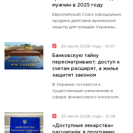
мужчин в 2025 году
11:30
Кр
Европейский Союз официально
делают
продлил действие временной
28.01.20
защиты для граждан Украины,...
11:28
Го
гранто
дефиц
26 июля 2026 года - 10:47
13.01.20
Банковскую тайну
пересматривают: доступ к
11:30
Ст
счетам расширят, а жилье
будуще
защитят законом
31.12.20
В Украине готовятся к
существенным изменениям в
сфере финансового контроля...
20 июля 2026 года - 21:36
«Доступные лекарства»
расширили: в программу