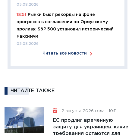
05.08.2026
11:27
Эк
18:51
Рынки бьют рекорды на фоне
что из
прогресса в соглашении по Ормузскому
перспе
проливу: S&P 500 установил исторический
24.02.2
максимум
11:26
П
05.08.2026
2025-2
Читать все новости
сбереж
Institu
18.02.20
11:27
За
кто ди
ЧИТАЙТЕ ТАКЖЕ
кандид
16.02.20
11:30
Ре
2 августа 2026 года - 10:11
котель
ЕС продлил временную
аудита
защиту для украинцев: какие
30.01.20
требования остаются для