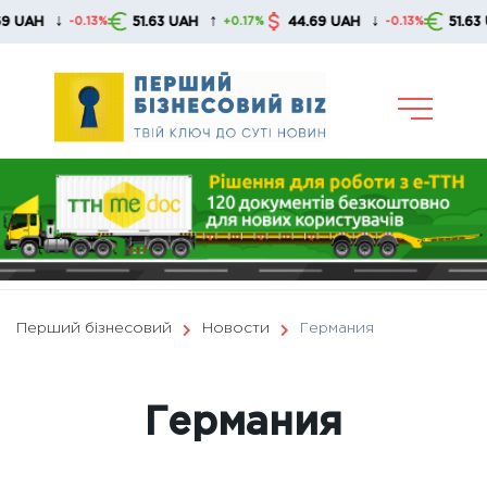
Skip
↑
↓
↑
51.63 UAH
44.69 UAH
51.63 UAH
3%
+0.17%
-0.13%
+0.17%
to
content
Перший бізнесовий
Новости
Германия
Германия