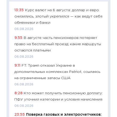
13:35
Курс валют на 6 августа: доллар и евро
11:29
Ка
снизились, злотый укрепился — как ведут себя
успешн
обменники и банки
21.07.20
06.08.2026
11:26
Ка
9:55
В августе часть пенсионеров потеряет
риски 
право на бесплатный проезд: какие маршруты
облига
остаются платными
08.07.2
06.08.2026
11:20
Це
9:11
FT: Трамп отказал Украине в
будуще
дополнительных комплексах Patriot, ссылаясь
01.07.2
на ограниченные запасы США
11:24
Пр
06.08.2026
образо
8:28
Кто может получить пенсионную доплату:
платит
ПФУ уточнил категории и условия начисления
29.06.2
06.08.2026
11:27
Вс
23:55
Поверка газовых и электросчетчиков:
Украин