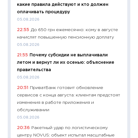
какие правила действуют и кто должен
универ
оплачивать процедуру
абитур
05.08.2026
23.06.2
22:55
До 650 грн ежемесячно: кому в августе
11:29
До
начислят повышенную пенсионную доплату
что на
деклар
05.08.2026
19.06.20
21:55
Почему субсидии не выплачивали
летом и вернут ли их осенью: объяснение
11:22
Ка
правительства
ваканс
05.08.2026
11.06.20
20:51
ПриватБанк готовит обновление
11:27
До
сервисов с конца августа: клиентам предстоят
промыш
изменения в работе приложения и
30.04.2
обслуживании
11:32
Бо
05.08.2026
уверен
20:36
Ракетный удар по логистическому
поведе
центру NOVUS: объект испытал масштабные
27.04.2