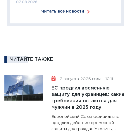
07.08.2026
11:26
П
Читать все новости
2025-2
сбереж
Institu
18.02.20
11:27
За
кто ди
кандид
ЧИТАЙТЕ ТАКЖЕ
16.02.20
11:30
Ре
2 августа 2026 года - 10:11
котель
ЕС продлил временную
аудита
защиту для украинцев: какие
30.01.20
требования остаются для
11:30
Кр
мужчин в 2025 году
делают
Европейский Союз официально
28.01.20
продлил действие временной
защиты для граждан Украины,...
11:28
Го