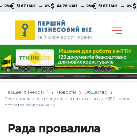
Skip
→
→
→
51.67 UAH
44.76 UAH
51.67 UAH
44.7
0%
0%
0%
to
content
Перший бізнесовий
Новости
Общество
Рада провалила отмену налога на посылки до €150: налог
остается по-прежнему
Рада провалила