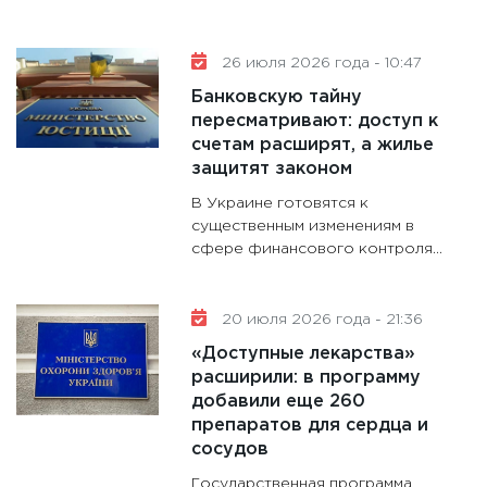
гранто
дефиц
26 июля 2026 года - 10:47
13.01.20
Банковскую тайну
11:30
Ст
пересматривают: доступ к
будуще
счетам расширят, а жилье
31.12.20
защитят законом
В Украине готовятся к
существенным изменениям в
сфере финансового контроля...
20 июля 2026 года - 21:36
«Доступные лекарства»
расширили: в программу
добавили еще 260
препаратов для сердца и
сосудов
Государственная программа