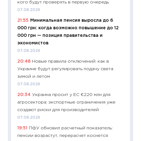
кого будут проверять в первую очередь
что на
деклар
07.08.2026
19.06.20
21:55
Минимальная пенсия выросла до 6
000 грн: когда возможно повышение до 12
11:22
Ка
000 грн — позиция правительства и
ваканс
экономистов
11.06.20
07.08.2026
11:27
До
20:48
Новые правила отключений: как в
промыш
Украине будут регулировать подачу света
30.04.2
зимой и летом
11:32
Бо
07.08.2026
уверен
20:34
Украина просит у ЕС €220 млн для
поведе
агросектора: экспортные ограничения уже
27.04.2
создают риски для производителей
11:28
По
07.08.2026
измени
19:51
ПФУ обновил расчетный показатель:
в 2026
пенсии возрастут, перерасчет коснется
13.04.20