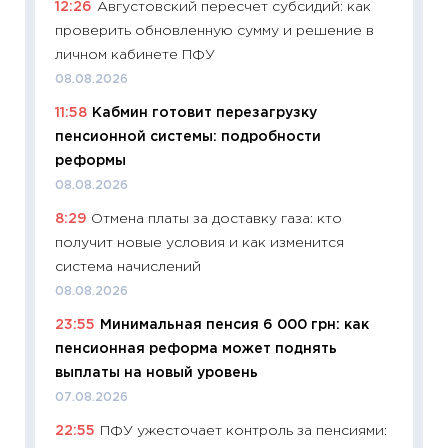
12:26
Августовский пересчет субсидий: как
11:26
Ка
проверить обновленную сумму и решение в
риски 
личном кабинете ПФУ
облига
08.08.2026
08.07.2
11:58
Кабмин готовит перезагрузку
11:20
Це
пенсионной системы: подробности
будуще
реформы
01.07.2
08.08.2026
11:24
Пр
8:29
Отмена платы за доставку газа: кто
образо
получит новые условия и как изменится
платит
система начислений
29.06.2
08.08.2026
11:27
Вс
23:55
Минимальная пенсия 6 000 грн: как
Украин
пенсионная реформа может поднять
универ
выплаты на новый уровень
абитур
07.08.2026
23.06.2
22:55
ПФУ ужесточает контроль за пенсиями:
11:29
До