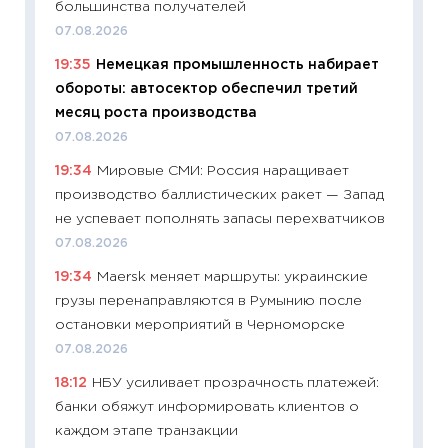
большинства получателей
11:29
Ск
07.08.2026
пасхал
19:35
Немецкая промышленность набирает
собств
обороты: автосектор обеспечил третий
сравне
месяц роста производства
06.04.2
07.08.2026
11:24
Ск
19:34
Мировые СМИ: Россия наращивает
сдержи
производство баллистических ракет — Запад
Майком
не успевает пополнять запасы перехватчиков
перев
07.08.2026
30.03.2
19:34
Maersk меняет маршруты: украинские
11:26
Зо
грузы перенаправляются в Румынию после
время 
остановки мероприятий в Черноморске
12.03.20
07.08.2026
11:27
Эк
18:12
НБУ усиливает прозрачность платежей:
что из
банки обяжут информировать клиентов о
перспе
каждом этапе транзакции
24.02.2