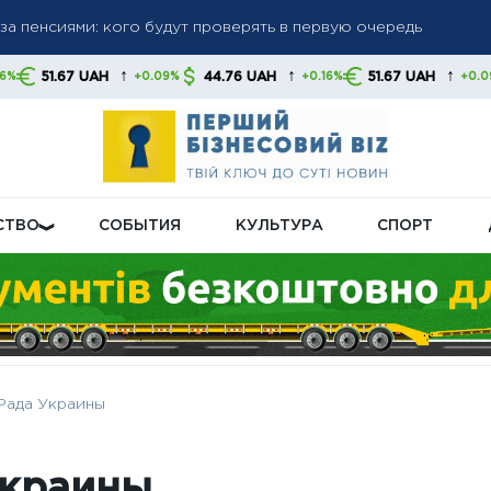
а до 6 000 грн: когда возможно повышение до 12 000 грн —
тов
↑
↑
↑
44.76 UAH
51.67 UAH
44.76 UAH
+0.09%
+0.16%
+0.09%
 как в Украине будут регулировать подачу света зимой и ле
СТВО
СОБЫТИЯ
КУЛЬТУРА
СПОРТ
Рада Украины
Украины