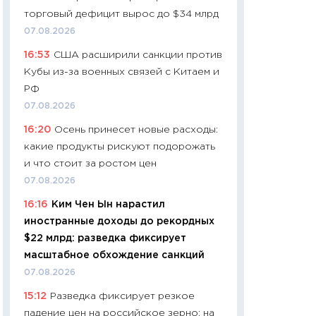
собственный рас
торговый дефицит вырос до $34 млрд
набора по сравн
07.08.2026
официальной оц
16:53
США расширили санкции против
06.04.2026
Кубы из-за военных связей с Китаем и
11:24
Сколько сто
РФ
сдерживание в 20
07.08.2026
разговора с Май
16:20
Осень принесет новые расходы:
арифметики пер
какие продукты рискуют подорожать
30.03.2026
и что стоит за ростом цен
11:26
Золото по $
07.08.2026
$80: время покуп
16:16
Ким Чен Ын нарастил
фиксировать при
иностранные доходы до рекордных
12.03.2026
$22 млрд: разведка фиксирует
11:27
Экономика 
масштабное обхождение санкций
войны: что измен
07.08.2026
какие перспектив
15:12
Разведка фиксирует резкое
стабильности
падение цен на российское зерно: на
24.02.2026