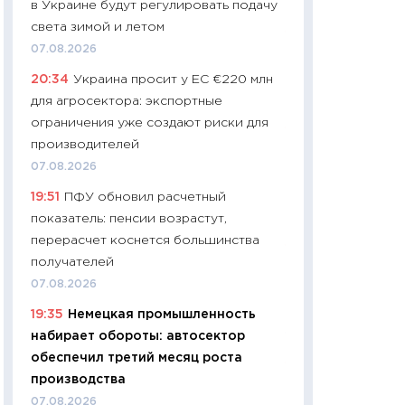
в Украине будут регулировать подачу
01.07.2026
света зимой и летом
11:24
Профессии б
07.08.2026
двигается образо
20:34
Украина просит у ЕС €220 млн
навыки будут пл
для агросектора: экспортные
29.06.2026
ограничения уже создают риски для
11:27
Вступительн
производителей
Украине: цена ко
07.08.2026
университетов и
19:51
ПФУ обновил расчетный
абитуриентов
показатель: пенсии возрастут,
23.06.2026
перерасчет коснется большинства
11:29
Доллар по 51
получателей
тысяч: что на са
07.08.2026
показывает Бюд
19:35
Немецкая промышленность
2027–2029
набирает обороты: автосектор
19.06.2026
обеспечил третий месяц роста
11:22
Кадровый д
производства
вакансии: мешаю
07.08.2026