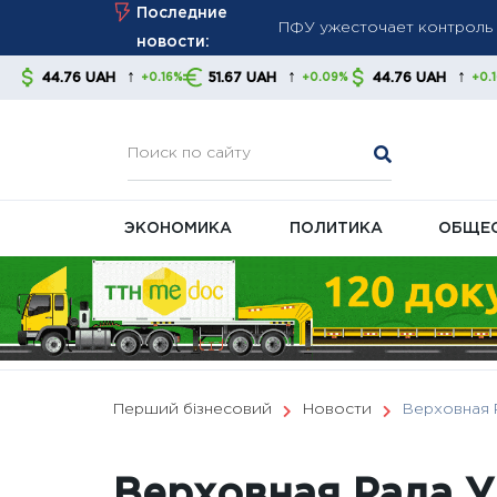
Skip
Последние
Минимальная пенсия выросл
to
новости:
правительства и экономис
content
↑
↑
↑
↑
51.67 UAH
44.76 UAH
51.67 UAH
+0.16%
+0.09%
+0.16%
Новые правила отключений:
ЭКОНОМИКА
ПОЛИТИКА
ОБЩЕ
Перший бізнесовий
Новости
Верховная 
Верховная Рада 