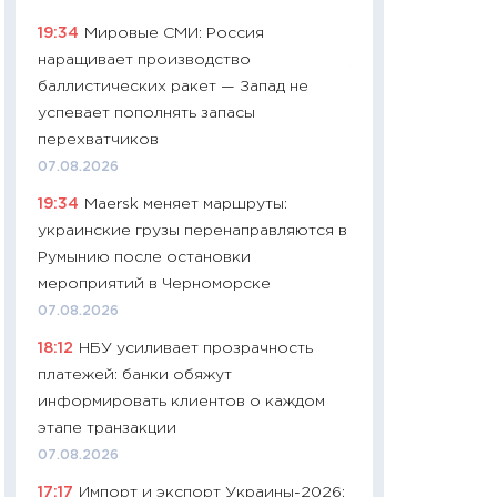
найму
19:34
Мировые СМИ: Россия
11.06.2026
наращивает производство
11:27
Дорожает ещ
баллистических ракет — Запад не
промышленные ц
успевает пополнять запасы
чеки
перехватчиков
30.04.2026
07.08.2026
11:32
Больше сбе
19:34
Maersk меняет маршруты:
уверенности: как
украинские грузы перенаправляются в
финансовое пове
Румынию после остановки
27.04.2026
мероприятий в Черноморске
11:28
Почему еда 
07.08.2026
бюджет: как изм
18:12
НБУ усиливает прозрачность
продуктовая кор
платежей: банки обяжут
2026 году
информировать клиентов о каждом
13.04.2026
этапе транзакции
11:29
Сколько дей
07.08.2026
пасхальная корзи
17:17
Импорт и экспорт Украины-2026: