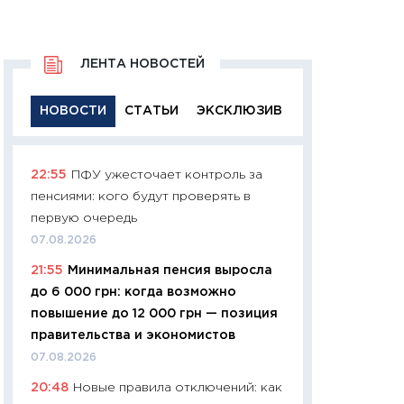
ЛЕНТА НОВОСТЕЙ
НОВОСТИ
СТАТЬИ
ЭКСКЛЮЗИВ
22:55
ПФУ ужесточает контроль за
11:29
Качественн
пенсиями: кого будут проверять в
основа успешног
первую очередь
21.07.2026
07.08.2026
11:26
Как заработ
21:55
Минимальная пенсия выросла
доходность, риск
до 6 000 грн: когда возможно
покупки государ
повышение до 12 000 грн — позиция
08.07.2026
правительства и экономистов
11:20
Цена здоров
07.08.2026
медицина будуще
20:48
Новые правила отключений: как
расходы людей