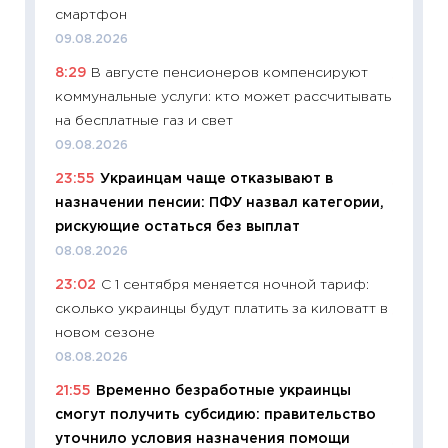
уверен
смартфон
поведе
09.08.2026
27.04.2
8:29
В августе пенсионеров компенсируют
11:28
По
коммунальные услуги: кто может рассчитывать
измени
на бесплатные газ и свет
в 2026
09.08.2026
13.04.20
23:55
Украинцам чаще отказывают в
11:29
Ск
назначении пенсии: ПФУ назвал категории,
пасхал
рискующие остаться без выплат
собств
08.08.2026
сравне
23:02
С 1 сентября меняется ночной тариф:
06.04.2
сколько украинцы будут платить за киловатт в
11:24
Ск
новом сезоне
сдержи
08.08.2026
Майком
21:55
Временно безработные украинцы
перев
смогут получить субсидию: правительство
30.03.2
уточнило условия назначения помощи