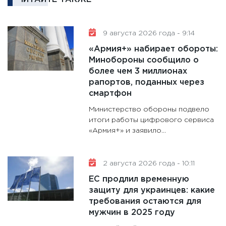
котель
аудита
30.01.20
9 августа 2026 года - 9:14
11:30
Кр
«Армия+» набирает обороты:
делают
Минобороны сообщило о
28.01.20
более чем 3 миллионах
рапортов, поданных через
11:28
Го
смартфон
гранто
дефиц
Министерство обороны подвело
итоги работы цифрового сервиса
13.01.20
«Армия+» и заявило...
11:30
Ст
будуще
31.12.20
2 августа 2026 года - 10:11
ЕС продлил временную
защиту для украинцев: какие
требования остаются для
мужчин в 2025 году