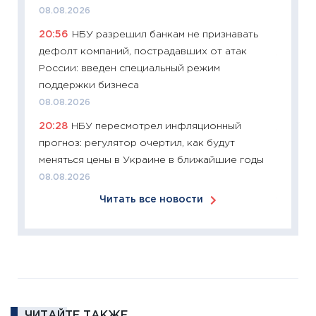
11:26
Зо
08.08.2026
время 
20:56
НБУ разрешил банкам не признавать
12.03.20
дефолт компаний, пострадавших от атак
11:27
Эк
России: введен специальный режим
что из
поддержки бизнеса
перспе
08.08.2026
24.02.2
20:28
НБУ пересмотрел инфляционный
11:26
П
прогноз: регулятор очертил, как будут
2025-2
меняться цены в Украине в ближайшие годы
сбереж
08.08.2026
Institu
Читать все новости
18.02.20
11:27
За
кто ди
кандид
16.02.20
11:30
Ре
ЧИТАЙТЕ ТАКЖЕ