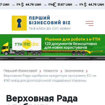
Skip
→
→
→
→
H
44.76 UAH
51.67 UAH
44.76 UAH
0%
0%
0%
to
content
Перший бізнесовий
Новости
Экономика
Верховная Рада одобрила кредитную программу ЕС на
€90 млрд для долгосрочной поддержки Украины
Верховная Рада