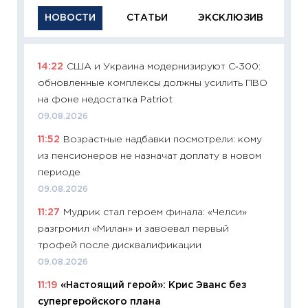
НОВОСТИ
СТАТЬИ
ЭКСКЛЮЗИВ
14:22
США и Украина модернизируют С‑300:
11:29
Ка
обновленные комплексы должны усилить ПВО
успешн
на фоне недостатка Patriot
21.07.20
09.08.2026
11:26
Ка
11:52
Возрастные надбавки посмотрели: кому
риски 
из пенсионеров не назначат доплату в новом
облига
периоде
08.07.2
09.08.2026
11:20
Це
11:27
Мудрик стал героем финала: «Челси»
будуще
разгромил «Милан» и завоевал первый
01.07.2
трофей после дисквалификации
11:24
Пр
09.08.2026
образо
11:19
«Настоящий герой»: Крис Эванс без
платит
супергеройского плана
29.06.2