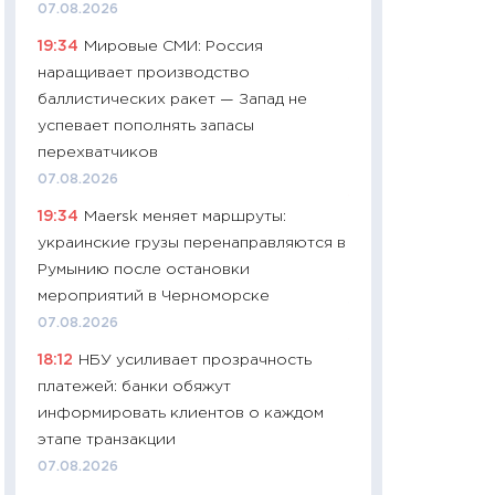
07.08.2026
чеки
19:34
Мировые СМИ: Россия
30.04.2026
наращивает производство
11:32
Больше сбе
баллистических ракет — Запад не
уверенности: как
успевает пополнять запасы
финансовое пове
перехватчиков
27.04.2026
07.08.2026
11:28
Почему еда 
19:34
Maersk меняет маршруты:
бюджет: как изм
украинские грузы перенаправляются в
продуктовая кор
Румынию после остановки
2026 году
мероприятий в Черноморске
13.04.2026
07.08.2026
11:29
Сколько дей
18:12
НБУ усиливает прозрачность
пасхальная корзи
платежей: банки обяжут
собственный рас
информировать клиентов о каждом
набора по сравн
этапе транзакции
официальной оц
07.08.2026
06.04.2026