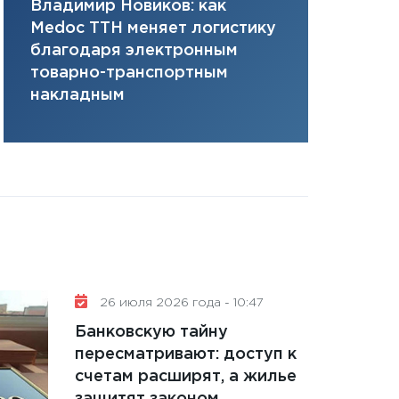
Владимир Новиков: как
Сергей Ко
плана, грантова
Medoc ТТН меняет логистику
платит за 
управляемый де
благодаря электронным
сервисов т
13.01.2026
товарно-транспортным
одного»
11:30
Стратегичес
накладным
портфель будущ
31.12.2025
Читать вс
26 июля 2026 года - 10:47
Банковскую тайну
пересматривают: доступ к
счетам расширят, а жилье
защитят законом