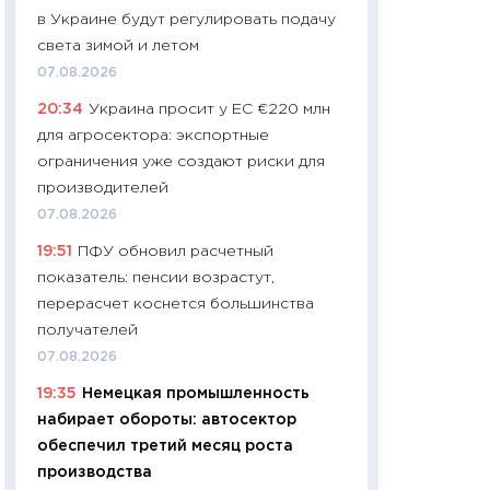
в Украине будут регулировать подачу
29.06.2026
света зимой и летом
11:27
Вступительн
07.08.2026
Украине: цена ко
20:34
Украина просит у ЕС €220 млн
университетов и
для агросектора: экспортные
абитуриентов
ограничения уже создают риски для
23.06.2026
производителей
11:29
Доллар по 51
07.08.2026
тысяч: что на са
19:51
ПФУ обновил расчетный
показывает Бюд
показатель: пенсии возрастут,
2027–2029
перерасчет коснется большинства
19.06.2026
получателей
11:22
Кадровый д
07.08.2026
вакансии: мешаю
19:35
Немецкая промышленность
найму
набирает обороты: автосектор
11.06.2026
обеспечил третий месяц роста
11:27
Дорожает ещ
производства
промышленные ц