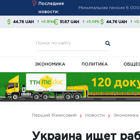
Skip
Последние
ПФУ ужесточает контроль з
to
новости:
Минимальная пенсия выросл
content
↑
↑
↑
AH
51.67 UAH
44.76 UAH
51.67 UA
+0.16%
+0.09%
+0.16%
правительства и экономис
ЭКОНОМИКА
ПОЛИТИКА
ОБЩЕ
Перший бізнесовий
Новости
Экономика
Украина ищет раб