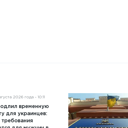
на деятельность советов
директоров
густа 2026 года - 10:11
родлил временную
у для украинцев:
 требования
тся для мужчин в