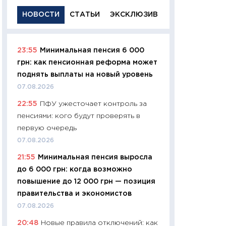
НОВОСТИ
СТАТЬИ
ЭКСКЛЮЗИВ
23:55
Минимальная пенсия 6 000
11:29
Качественн
грн: как пенсионная реформа может
основа успешног
поднять выплаты на новый уровень
21.07.2026
07.08.2026
11:26
Как заработ
22:55
ПФУ ужесточает контроль за
доходность, риск
пенсиями: кого будут проверять в
покупки государ
первую очередь
08.07.2026
07.08.2026
11:20
Цена здоров
21:55
Минимальная пенсия выросла
медицина будуще
до 6 000 грн: когда возможно
расходы людей
повышение до 12 000 грн — позиция
01.07.2026
правительства и экономистов
11:24
Профессии б
07.08.2026
двигается образо
20:48
Новые правила отключений: как
навыки будут пл