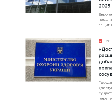
2025 
Европе
продли
защиты 
20 
«Дос
расши
доба
препа
сосу
Госуда
«Досту
сущест
перечен