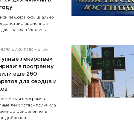
году
йский Союз официально
л действие временной
для граждан Украины,...
июля 2026 года - 21:36
тупные лекарства»
рили: в программу
вили еще 260
ратов для сердца и
дов
рственная программа
пные лекарства» получила
венное обновление: в
ь добавили...