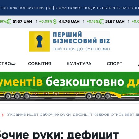
а пенсиями: кого будут проверять в первую очередь
а до 6 000 грн: когда возможно повышение до 12 000 грн —
↑
↑
↑
H
44.76 UAH
51.67 UAH
44.76 UA
+0.09%
+0.16%
+0.09%
тов
СТВО
СОБЫТИЯ
КУЛЬТУРА
СПОРТ
Украина ищет рабочие руки: дефицит кадров открывает д
очие руки: дефицит