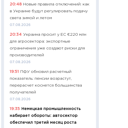
20:48
Новые правила отключений: как
промышленные ц
в Украине будут регулировать подачу
чеки
света зимой и летом
30.04.2026
07.08.2026
11:32
Больше сбе
20:34
Украина просит у ЕС €220 млн
уверенности: как
для агросектора: экспортные
финансовое пове
ограничения уже создают риски для
27.04.2026
производителей
11:28
Почему еда 
07.08.2026
бюджет: как изм
19:51
ПФУ обновил расчетный
продуктовая кор
показатель: пенсии возрастут,
2026 году
перерасчет коснется большинства
13.04.2026
получателей
11:29
Сколько дей
07.08.2026
пасхальная корзи
19:35
Немецкая промышленность
собственный рас
набирает обороты: автосектор
набора по сравн
обеспечил третий месяц роста
официальной оц