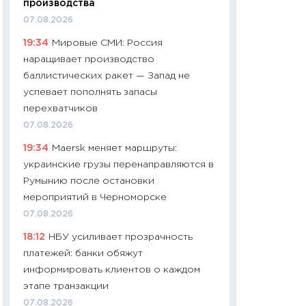
производства
06.04.2026
07.08.2026
11:24
Сколько сто
19:34
Мировые СМИ: Россия
сдерживание в 20
наращивает производство
разговора с Май
баллистических ракет — Запад не
арифметики пер
успевает пополнять запасы
30.03.2026
перехватчиков
11:26
Золото по $
07.08.2026
$80: время покуп
19:34
Maersk меняет маршруты:
фиксировать при
украинские грузы перенаправляются в
12.03.2026
Румынию после остановки
11:27
Экономика 
мероприятий в Черноморске
войны: что измен
07.08.2026
какие перспектив
18:12
НБУ усиливает прозрачность
стабильности
платежей: банки обяжут
24.02.2026
информировать клиентов о каждом
11:26
Потреблени
этапе транзакции
украинцев 2025-2
07.08.2026