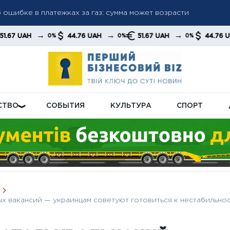
субсидий: как проверить обновленную сумму и решение в ли
→
→
→
44.76 UAH
51.67 UAH
44.76 UAH
0%
0%
0%
0%
рузку пенсионной системы: подробности реформы
СТВО
СОБЫТИЯ
КУЛЬТУРА
СПОРТ
ых вакансий — украинцам советуют готовиться к нестабильно