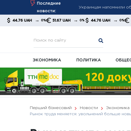
Skip
Последние
Августовский пересчет 
to
новости:
ПФУ
content
→
→
→
→
UAH
51.67 UAH
44.76 UAH
51.67 UAH
0%
0%
0%
Кабмин готовит перезаг
ЭКОНОМИКА
ПОЛИТИКА
ОБЩЕ
Перший бізнесовий
Новости
Экономика
Рынок труда меняется: увольнений больше нов