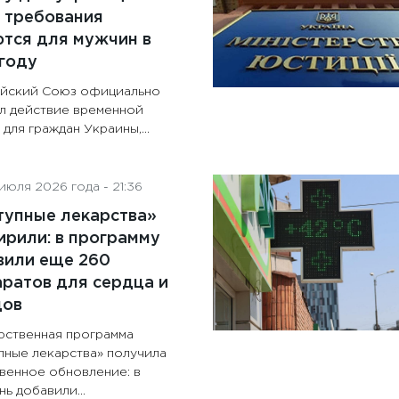
 требования
тся для мужчин в
году
йский Союз официально
л действие временной
для граждан Украины,...
июля 2026 года - 21:36
тупные лекарства»
рили: в программу
вили еще 260
ратов для сердца и
дов
рственная программа
пные лекарства» получила
венное обновление: в
ь добавили...