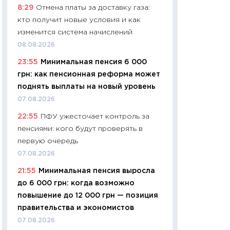
8:29
Отмена платы за доставку газа:
навыки будут пл
кто получит новые условия и как
29.06.2026
изменится система начислений
11:27
Вступительн
08.08.2026
Украине: цена ко
23:55
Минимальная пенсия 6 000
университетов и
грн: как пенсионная реформа может
абитуриентов
поднять выплаты на новый уровень
23.06.2026
07.08.2026
11:29
Доллар по 51
22:55
ПФУ ужесточает контроль за
тысяч: что на са
пенсиями: кого будут проверять в
показывает Бюд
первую очередь
2027–2029
07.08.2026
19.06.2026
21:55
Минимальная пенсия выросла
11:22
Кадровый д
до 6 000 грн: когда возможно
вакансии: мешаю
повышение до 12 000 грн — позиция
найму
правительства и экономистов
11.06.2026
07.08.2026
11:27
Дорожает ещ