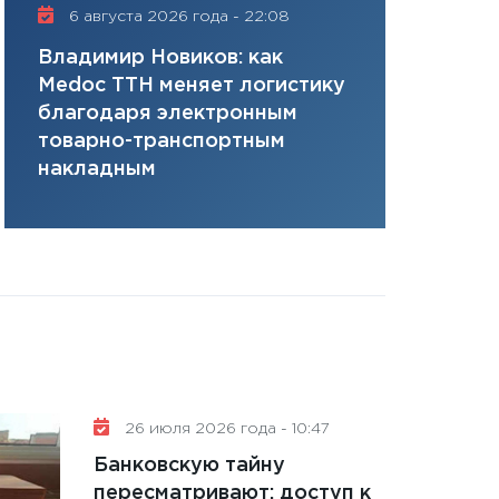
11:28
Госбюджет 
6 августа 2026 года - 22:08
16 июля 20
плана, грантова
Владимир Новиков: как
Сергей Ко
управляемый де
Medoc ТТН меняет логистику
платит за 
13.01.2026
благодаря электронным
сервисов т
11:30
Стратегичес
товарно-транспортным
одного»
портфель будущ
накладным
31.12.2025
Читать вс
26 июля 2026 года - 10:47
Банковскую тайну
пересматривают: доступ к