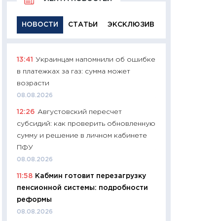
НОВОСТИ
СТАТЬИ
ЭКСКЛЮЗИВ
13:41
Украинцам напомнили об ошибке
11:29
Качественн
в платежках за газ: сумма может
основа успешног
возрасти
21.07.2026
08.08.2026
11:26
Как заработ
12:26
Августовский пересчет
доходность, риск
субсидий: как проверить обновленную
покупки государ
сумму и решение в личном кабинете
08.07.2026
ПФУ
11:20
Цена здоров
08.08.2026
медицина будуще
11:58
Кабмин готовит перезагрузку
расходы людей
пенсионной системы: подробности
01.07.2026
реформы
11:24
Профессии б
08.08.2026
двигается образо