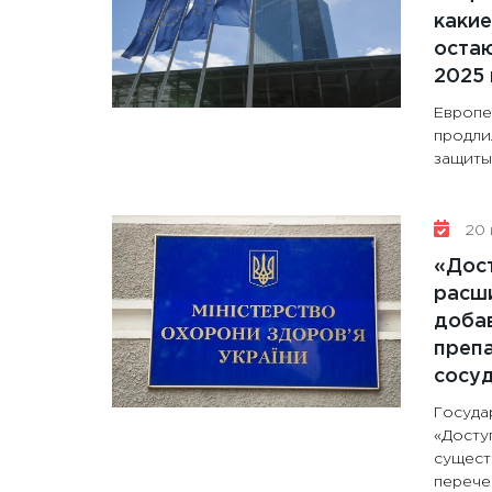
какие
остаю
2025 
Европе
продли
защиты 
20 
«Дос
расши
доба
препа
сосу
Госуда
«Досту
сущест
перечен