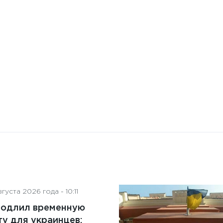
искусственного интеллекта
на деятельность советов
директоров
густа 2026 года - 10:11
родлил временную
у для украинцев: