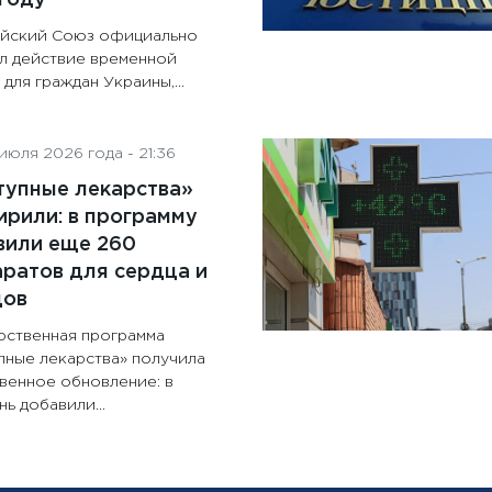
йский Союз официально
л действие временной
для граждан Украины,...
июля 2026 года - 21:36
тупные лекарства»
рили: в программу
вили еще 260
ратов для сердца и
дов
рственная программа
пные лекарства» получила
венное обновление: в
ь добавили...