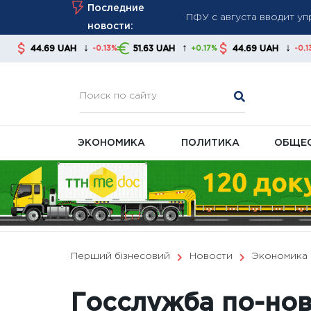
Skip
Последние
августа
to
новости:
Война разрушает эконом
content
↓
↑
↓
AH
51.63 UAH
44.69 UAH
51.63 UAH
-0.13%
+0.17%
-0.13%
Курс валют на 6 августа
банки
ЭКОНОМИКА
ПОЛИТИКА
ОБЩЕ
Перший бізнесовий
Новости
Экономика
Госслужба по-нов