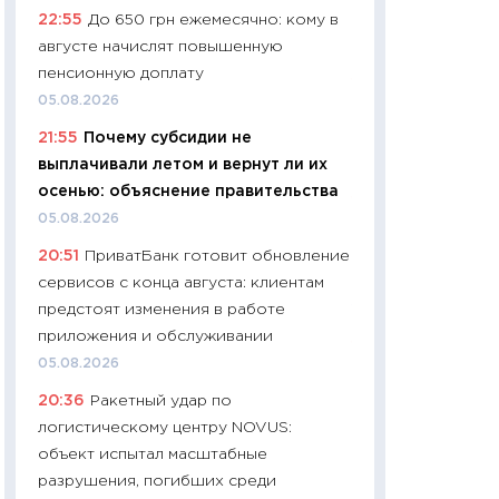
22:55
До 650 грн ежемесячно: кому в
чеки
августе начислят повышенную
30.04.2026
пенсионную доплату
11:32
Больше сбе
05.08.2026
уверенности: как
21:55
Почему субсидии не
финансовое пове
выплачивали летом и вернут ли их
27.04.2026
осенью: объяснение правительства
11:28
Почему еда 
05.08.2026
бюджет: как изм
20:51
ПриватБанк готовит обновление
продуктовая кор
сервисов с конца августа: клиентам
2026 году
предстоят изменения в работе
13.04.2026
приложения и обслуживании
11:29
Сколько дей
05.08.2026
пасхальная корзи
20:36
Ракетный удар по
собственный рас
логистическому центру NOVUS:
набора по сравн
объект испытал масштабные
официальной оц
разрушения, погибших среди
06.04.2026