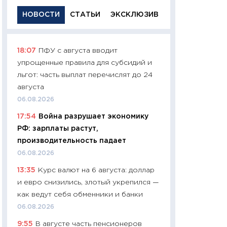
НОВОСТИ
СТАТЬИ
ЭКСКЛЮЗИВ
18:07
ПФУ с августа вводит
11:29
Качественн
упрощенные правила для субсидий и
основа успешног
льгот: часть выплат перечислят до 24
21.07.2026
августа
11:26
Как заработ
06.08.2026
доходность, риск
17:54
Война разрушает экономику
покупки государ
РФ: зарплаты растут,
08.07.2026
производительность падает
11:20
Цена здоров
06.08.2026
медицина будуще
13:35
Курс валют на 6 августа: доллар
расходы людей
и евро снизились, злотый укрепился —
01.07.2026
как ведут себя обменники и банки
11:24
Профессии б
06.08.2026
двигается образо
9:55
В августе часть пенсионеров
навыки будут пл