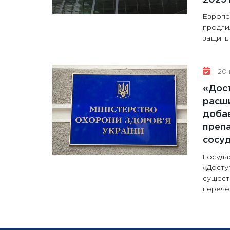
Европе
продли
защиты 
20 
«Дос
расши
доба
препа
сосу
Госуда
«Досту
сущест
перечен