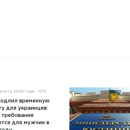
преимущества и ключевые
аспекты
густа 2026 года - 10:11
родлил временную
у для украинцев:
 требования
тся для мужчин в
году