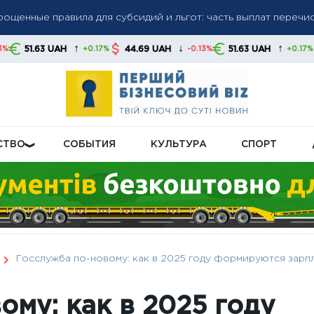
ику РФ: зарплаты растут, производительность падает
↑
↓
↑
44.69 UAH
51.63 UAH
44.69 UAH
+0.17%
-0.13%
+0.17%
: доллар и евро снизились, злотый укрепился — как ведут себ
СТВО
СОБЫТИЯ
КУЛЬТУРА
СПОРТ
Госслужба по-новому: как в 2025 году формируются зарпл
ому: как в 2025 году