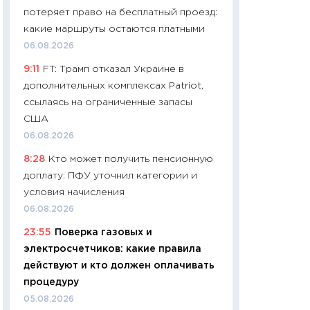
потеряет право на бесплатный проезд:
29.06.2026
какие маршруты остаются платными
11:27
Вступительн
06.08.2026
Украине: цена ко
9:11
FT: Трамп отказал Украине в
университетов и
дополнительных комплексах Patriot,
абитуриентов
ссылаясь на ограниченные запасы
23.06.2026
США
11:29
Доллар по 51
06.08.2026
тысяч: что на са
8:28
Кто может получить пенсионную
показывает Бюд
доплату: ПФУ уточнил категории и
2027–2029
условия начисления
19.06.2026
06.08.2026
11:22
Кадровый д
23:55
Поверка газовых и
вакансии: мешаю
электросчетчиков: какие правила
найму
действуют и кто должен оплачивать
11.06.2026
процедуру
11:27
Дорожает ещ
05.08.2026
промышленные ц