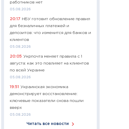
работников нет
11:24
Сколько сто
05.08.2026
сдерживание в 20
20:17
НБУ готовит обновление правил
разговора с Май
для безналичных платежей и
арифметики пер
депозитов: что изменится для банков и
30.03.2026
клиентов
11:26
Золото по $
05.08.2026
$80: время покуп
20:05
Укрпочта меняет правила с 1
фиксировать при
августа: как это повлияет на клиентов
12.03.2026
по всей Украине
11:27
Экономика 
05.08.2026
войны: что измен
19:51
Украинская экономика
какие перспектив
демонстрирует восстановление:
стабильности
ключевые показатели снова пошли
24.02.2026
вверх
11:26
Потреблени
05.08.2026
украинцев 2025-2
Читать все новости
расходов, сбере