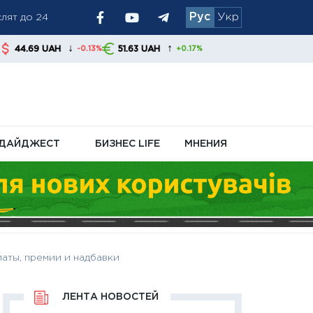
Рус
Укр
↓
↑
51.63 UAH
-0.13%
+0.17%
я обменники и
ДАЙДЖЕСТ
БИЗНЕС LIFE
МНЕНИЯ
аты, премии и надбавки
ЛЕНТА НОВОСТЕЙ