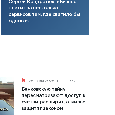
Елена Нус
Сергей Кондратюк: «Бизнес
плана, грантова
инвестиция
платит за несколько
управляемый де
решениях
сервисов там, где хватило бы
13.01.2026
одного»
11:30
Стратегичес
портфель будущ
31.12.2025
Читать вс
26 июля 2026 года - 10:47
Банковскую тайну
пересматривают: доступ к
счетам расширят, а жилье
защитят законом