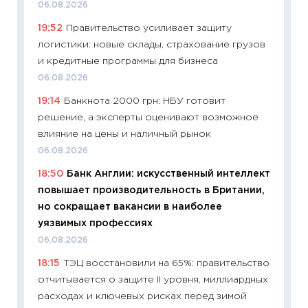
11:29
Ск
06.08.2026
пасхал
19:52
Правительство усиливает защиту
собств
логистики: новые склады, страхование грузов
сравне
и кредитные программы для бизнеса
06.04.2
06.08.2026
11:24
Ск
19:14
Банкнота 2000 грн: НБУ готовит
сдержи
решение, а эксперты оценивают возможное
Майком
влияние на цены и наличный рынок
перев
06.08.2026
30.03.2
18:50
Банк Англии: искусственный интеллект
11:26
Зо
повышает производительность в Британии,
время 
но сокращает вакансии в наиболее
12.03.20
уязвимых профессиях
11:27
Эк
06.08.2026
что из
18:15
ТЭЦ восстановили на 65%: правительство
перспе
отчитывается о защите II уровня, миллиардных
24.02.2
расходах и ключевых рисках перед зимой