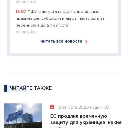
11:26
П
06.08.2026
2025-2
18:07
ПФУ с августа вводит упрощенные
сбереж
правила для субсидий и льгот: часть выплат
Institu
перечислят до 24 августа
18.02.20
06.08.2026
11:27
За
Читать все новости
кто ди
кандид
16.02.20
11:30
Ре
котель
аудита
ЧИТАЙТЕ ТАКЖЕ
30.01.20
11:30
Кр
делают
2 августа 2026 года - 10:11
28.01.20
ЕС продлил временную
11:28
Го
защиту для украинцев: какие