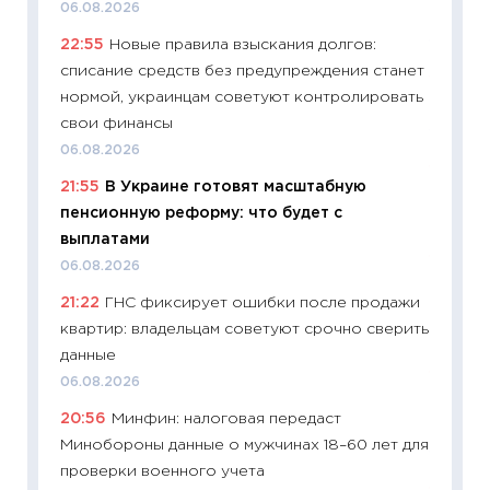
06.08.2026
деклар
22:55
Новые правила взыскания долгов:
19.06.20
списание средств без предупреждения станет
11:22
Ка
нормой, украинцам советуют контролировать
ваканс
свои финансы
11.06.20
06.08.2026
11:27
До
21:55
В Украине готовят масштабную
промыш
пенсионную реформу: что будет с
30.04.2
выплатами
11:32
Бо
06.08.2026
уверен
21:22
ГНС фиксирует ошибки после продажи
поведе
квартир: владельцам советуют срочно сверить
27.04.2
данные
11:28
По
06.08.2026
измени
20:56
Минфин: налоговая передаст
в 2026
Минобороны данные о мужчинах 18–60 лет для
13.04.20
проверки военного учета