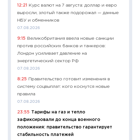
12:21
Курс валют на 7 августа: доллар и евро
риски 
выросли, злотый также подорожал — данные
облига
НБУ и обменников
08.07.2
07.08.2026
11:20
Це
9:15
Великобритания ввела новые санкции
будуще
против российских банков и танкеров:
01.07.2
Лондон усиливает давление на
11:24
Пр
энергетический сектор РФ
образо
07.08.2026
платит
8:25
Правительство готовит изменения в
29.06.2
систему соцвыплат: кого коснутся новые
11:27
Вс
правила
Украин
07.08.2026
универ
23:55
Тарифы на газ и тепло
абитур
зафиксировали до конца военного
23.06.2
положения: правительство гарантирует
11:29
До
стабильность платежей
что на