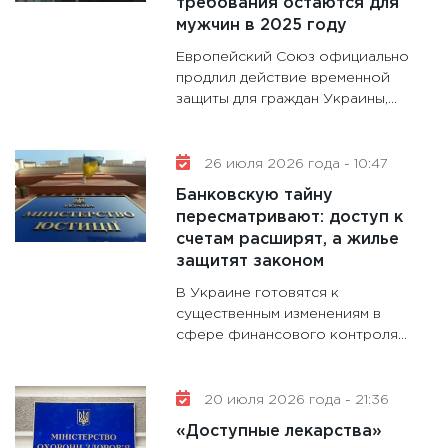
требования остаются для
гранто
мужчин в 2025 году
дефиц
13.01.20
Европейский Союз официально
продлил действие временной
11:30
Ст
защиты для граждан Украины,...
будуще
31.12.20
26 июля 2026 года - 10:47
Банковскую тайну
пересматривают: доступ к
счетам расширят, а жилье
защитят законом
В Украине готовятся к
существенным изменениям в
сфере финансового контроля...
20 июля 2026 года - 21:36
«Доступные лекарства»