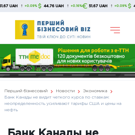
Skip
↑
↑
↑
AH
44.76 UAH
51.67 UAH
44.76 
+0.09%
+0.16%
+0.09%
to
content
Перший бізнесовий
Новости
Экономика
Банк Канады не видит четкого курса по ставкам:
неопределенность усиливают тарифы США и цены на
нефть
Банк Канады не