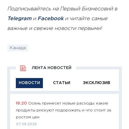
Подписывайтесь на Первый Бизнесовий в
Telegram
и
Facebook
и читайте самые
важные и свежие новости первыми!
Канада
ЛЕНТА НОВОСТЕЙ
НОВОСТИ
СТАТЬИ
ЭКСКЛЮЗИВ
16:20
Осень принесет новые расходы: какие
11:29
Ка
продукты рискуют подорожать и что стоит за
успешн
ростом цен
21.07.20
07.08.2026
11:26
Ка