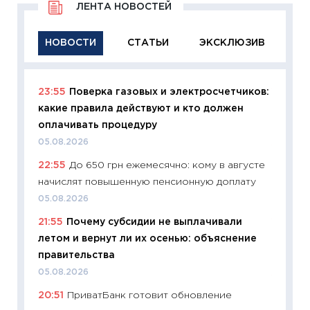
ЛЕНТА НОВОСТЕЙ
НОВОСТИ
СТАТЬИ
ЭКСКЛЮЗИВ
23:55
Поверка газовых и электросчетчиков:
11:29
Ка
какие правила действуют и кто должен
успешн
оплачивать процедуру
21.07.20
05.08.2026
11:26
Ка
22:55
До 650 грн ежемесячно: кому в августе
риски 
начислят повышенную пенсионную доплату
облига
05.08.2026
08.07.2
21:55
Почему субсидии не выплачивали
11:20
Це
летом и вернут ли их осенью: объяснение
будуще
правительства
01.07.2
05.08.2026
11:24
Пр
20:51
ПриватБанк готовит обновление
образо