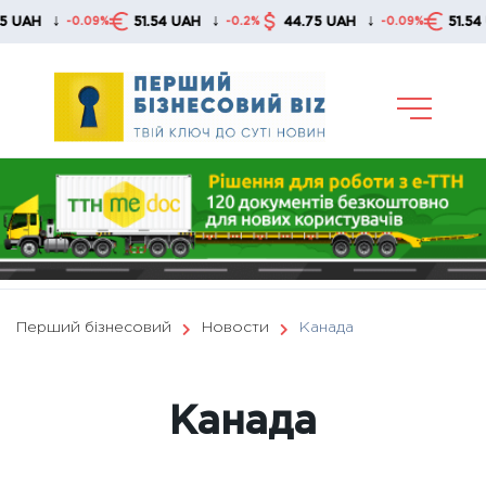
Skip
↓
↓
↓
51.54 UAH
44.75 UAH
51.54 UAH
9%
-0.2%
-0.09%
-0.2%
to
content
Перший бізнесовий
Новости
Канада
Канада