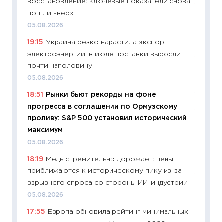
восстановление: ключевые показатели снова
11:32
Бо
пошли вверх
уверен
05.08.2026
поведе
19:15
Украина резко нарастила экспорт
27.04.2
электроэнергии: в июле поставки выросли
11:28
По
почти наполовину
измени
05.08.2026
в 2026
18:51
Рынки бьют рекорды на фоне
13.04.20
прогресса в соглашении по Ормузскому
11:29
Ск
проливу: S&P 500 установил исторический
пасхал
максимум
собств
05.08.2026
сравне
18:19
Медь стремительно дорожает: цены
06.04.2
приближаются к историческому пику из-за
11:24
Ск
взрывного спроса со стороны ИИ-индустрии
сдержи
05.08.2026
Майком
17:55
Европа обновила рейтинг минимальных
перев