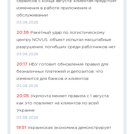
сервисов с конца августа: клиентам предстоят
платит
изменения в работе приложения и
29.06.2
обслуживании
11:27
Вс
05.08.2026
Украин
20:36
Ракетный удар по логистическому
универ
центру NOVUS: объект испытал масштабные
абитур
разрушения, погибших среди работников нет
23.06.2
05.08.2026
11:29
До
20:17
НБУ готовит обновление правил для
что на
безналичных платежей и депозитов: что
деклар
изменится для банков и клиентов
19.06.20
05.08.2026
11:22
Ка
20:05
Укрпочта меняет правила с 1 августа:
ваканс
как это повлияет на клиентов по всей
11.06.20
Украине
11:27
До
05.08.2026
промыш
19:51
Украинская экономика демонстрирует
30.04.2