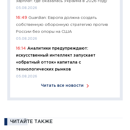
зарплат: где оказалась Украина в 2026 году
30.03.2
05.08.2026
11:26
Зо
16:49
Guardian: Европа должна создать
время 
собственную оборонную стратегию против
12.03.20
России без опоры на США
11:27
Эк
05.08.2026
что из
16:14
Аналитики предупреждают:
перспе
искусственный интеллект запускает
24.02.2
«обратный отток» капитала с
11:26
П
технологических рынков
2025-2
05.08.2026
сбереж
Читать все новости
Institu
18.02.20
11:27
За
кто ди
кандид
ЧИТАЙТЕ ТАКЖЕ
16.02.20