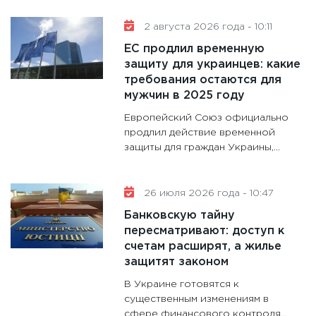
11:30
Ре
котель
2 августа 2026 года - 10:11
аудита
ЕС продлил временную
30.01.20
защиту для украинцев: какие
требования остаются для
11:30
Кр
мужчин в 2025 году
делают
Европейский Союз официально
28.01.20
продлил действие временной
11:28
Го
защиты для граждан Украины,...
гранто
дефиц
26 июля 2026 года - 10:47
13.01.20
Банковскую тайну
11:30
Ст
пересматривают: доступ к
будуще
счетам расширят, а жилье
31.12.20
защитят законом
В Украине готовятся к
существенным изменениям в
сфере финансового контроля...