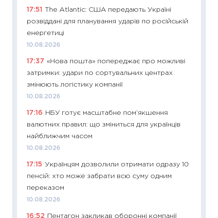
17:51
The Atlantic: США передають Україні
30.04.2
розвіддані для планування ударів по російській
11:32
Бі
енергетиці
впевне
10.08.2026
поведін
17:37
«Нова пошта» попереджає про можливі
27.04.2
затримки: удари по сортувальних центрах
11:28
Чо
змінюють логістику компанії
змінив
10.08.2026
2026 р
17:16
НБУ готує масштабне пом’якшення
13.04.20
валютних правил: що зміниться для українців
11:29
Ск
найближчим часом
кошик 
10.08.2026
базово
17:15
Українцям дозволили отримати одразу 10
оцінко
пенсій: хто може забрати всю суму одним
06.04.2
переказом
11:24
Ск
10.08.2026
у 2026
16:52
Пентагон закликав оборонні компанії
KSE до