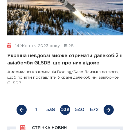
14 Жовтня 2023 року - 15:28
Україна невдовзі зможе отримати далекобійні
авіабомби GLSDB: що про них відомо
Американська компанія Boeing/Saab близька до того,
щоб почати поставляти Україні далекобійні авіабомби
GLSDB
1
538
540
672
539
СТРІЧКА НОВИН