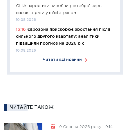
США наростити виробництво зброї через
30.03.2
високі втрати у війні з Іраном
11:26
Зо
10.08.2026
купува
16:16
Єврозона прискорює зростання після
12.03.20
сильного другого кварталу: аналітики
11:27
Ек
підвищили прогноз на 2026 рік
змінило
10.08.2026
розвитк
Читати всі новини
24.02.2
11:26
Сп
2026: 
ліквідн
18.02.20
11:27
За
ЧИТАЙТЕ ТАКОЖ
диктує
16.02.20
11:30
Ре
9 Серпня 2026 року - 9:14