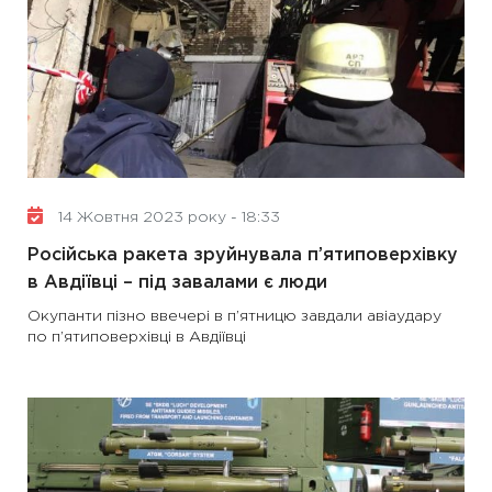
14 Жовтня 2023 року - 18:33
Російська ракета зруйнувала п’ятиповерхівку
в Авдіївці – під завалами є люди
Окупанти пізно ввечері в п’ятницю завдали авіаудару
по п’ятиповерхівці в Авдіївці