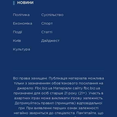
НОВИНИ
Політика
Суспільство
Економіка
Спорт
Події
Статті
Київ
Дайджест
Культура
Всі права захищені. Публікація матеріалів можлива
тільки з зазначенням обов'язкового посилання на
джерело: Fbc.biz.ua Матеріали сайту fbc.biz.ua
призначені для осіб старше 21 року (21+). Участь в
азартних іграх може викликати ігрову залежність.
Дотримуйтесь правил (принципів) відповідальної
гри. При виявленні перших ознак залежності
негайно зверніться до спеціаліста. Пам'ятайте, що