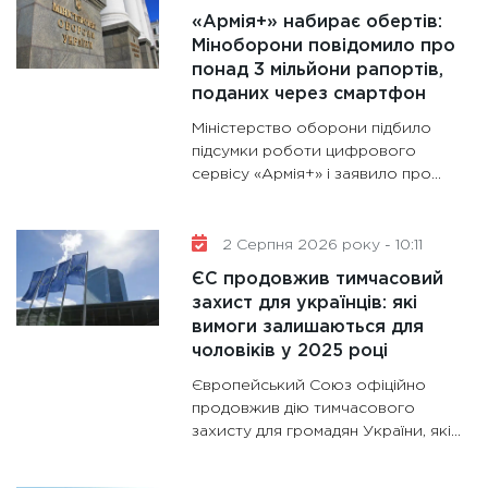
роль US
«Армія+» набирає обертів:
та зни
Міноборони повідомило про
30.01.20
понад 3 мільйони рапортів,
поданих через смартфон
11:30
Кр
роблять
Міністерство оборони підбило
28.01.20
підсумки роботи цифрового
сервісу «Армія+» і заявило про…
11:28
Де
гранто
13.01.20
2 Серпня 2026 року - 10:11
ЄС продовжив тимчасовий
захист для українців: які
вимоги залишаються для
чоловіків у 2025 році
Європейський Союз офіційно
продовжив дію тимчасового
захисту для громадян України, які…