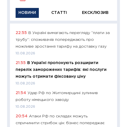
НОВИНИ
СТАТТІ
ЕКСКЛЮЗИВ
22:55
В Україні вимагають перегляду “плати за
11:26
Ак
трубу”: споживачів попереджають про
відклю
можливе зростання тарифу на доставку газу
Україн
10.08.2026
10.08.2
21:55
В Україні пропонують розширити
11:29
Як
перелік заморожених тарифів: які послуги
інвест
можуть отримати фіксовану ціну
21.07.20
10.08.2026
11:26
Як
21:54
Удар РФ по Житомирщині зупинив
ризики
роботу німецького заводу
облігац
10.08.2026
08.07.2
20:54
Атаки РФ по складах можуть
11:20
Ці
спричинити стрибок цін: бізнес попереджає
майбут