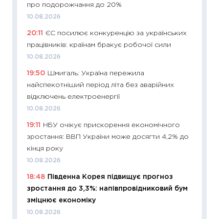
про подорожчання до 20%
01.07.2
10.08.2026
11:24
Пр
20:11
ЄС посилює конкуренцію за українських
освіта 
працівників: країнам бракує робочої сили
29.06.2
10.08.2026
11:27
Вс
19:50
Шмигаль: Україна пережила
топ уні
найспекотніший період літа без аварійних
абітурі
відключень електроенергії
23.06.2
10.08.2026
11:29
До
19:11
НБУ очікує прискорення економічного
наспра
зростання: ВВП України може досягти 4,2% до
2027–2
кінця року
19.06.20
10.08.2026
11:22
Ка
18:48
Південна Корея підвищує прогноз
що зав
зростання до 3,3%: напівпровідниковий бум
11.06.20
зміцнює економіку
11:27
До
10.08.2026
ціни зм