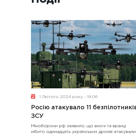
1 Лютого 2024 року - 19:06
Росію атакувало 11 безпілотникі
ЗСУ
Міноборони рф заявило, що вночі та вранці
нібито одинадцять українських дронів атакували