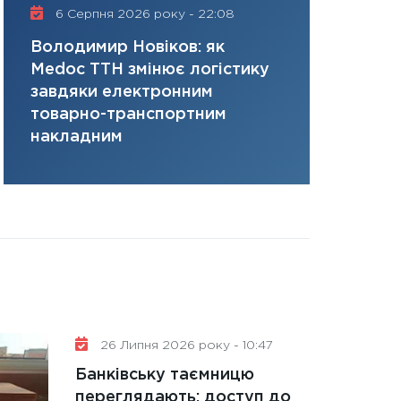
керований дефіц
6 Серпня 2026 року - 22:08
16 Липня 2
13.01.2026
Володимир Новіков: як
Сергій Кон
11:30
Стратегічни
Medoc ТТН змінює логістику
платить за 
портфель майбут
завдяки електронним
там, де ви
31.12.2025
товарно-транспортним
Читати в
накладним
26 Липня 2026 року - 10:47
Банківську таємницю
переглядають: доступ до