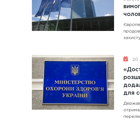
вимо
чолов
Європе
продов
захисту
20 
«Дост
розши
додал
для с
Держав
отрима
перелі