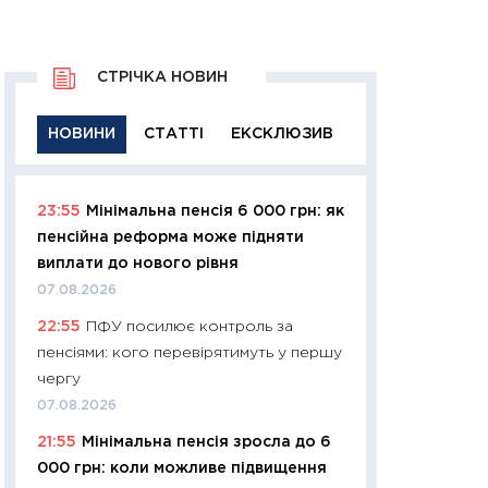
СТРІЧКА НОВИН
НОВИНИ
СТАТТІ
ЕКСКЛЮЗИВ
23:55
Мінімальна пенсія 6 000 грн: як
11:29
Якісна інфо
пенсійна реформа може підняти
успішного інвест
виплати до нового рівня
21.07.2026
07.08.2026
11:26
Як заробити
22:55
ПФУ посилює контроль за
дохідність, ризик
пенсіями: кого перевірятимуть у першу
державних обліга
чергу
08.07.2026
07.08.2026
11:20
Ціна здоров’
21:55
Мінімальна пенсія зросла до 6
медицина майбут
000 грн: коли можливе підвищення
витрати людей