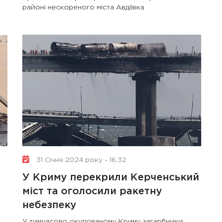
районі нескореного міста Авдіївка
31 Січня 2024 року - 16:32
У Криму перекрили Керченський
міст та оголосили ракетну
10 Січня 2025 року - 8:52
небезпеку
Бізнес-Діалог: Вплив
У тимчасово окупованому Криму загарбники