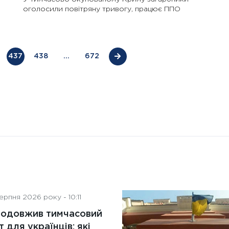
оголосили повітряну тривогу, працює ППО
штучного інтелекту на
діяльність рад директорів
437
438
…
672
рпня 2026 року - 10:11
родовжив тимчасовий
т для українців: які