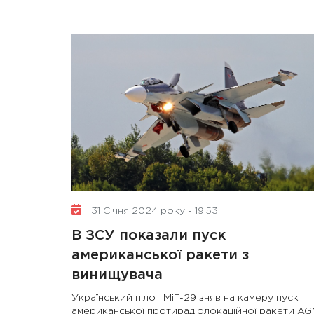
31 Січня 2024 року - 19:53
В ЗСУ показали пуск
американської ракети з
винищувача
Український пілот МіГ-29 зняв на камеру пуск
американської протирадіолокаційної ракети AG