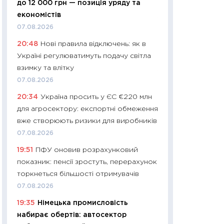
до 12 000 грн — позиція уряду та
01.07.2026
економістів
11:24
Професії ма
07.08.2026
рухається освіта 
20:48
Нові правила відключень: як в
платитимуть біл
Україні регулюватимуть подачу світла
29.06.2026
взимку та влітку
11:27
Вступ-2026 в
07.08.2026
контракту, топ ун
20:34
Україна просить у ЄС €220 млн
правила для абіту
для агросектору: експортні обмеження
23.06.2026
вже створюють ризики для виробників
11:29
Долар по 51,5
07.08.2026
тисяч: що наспра
19:51
ПФУ оновив розрахунковий
Бюджетна деклар
показник: пенсії зростуть, перерахунок
19.06.2026
торкнеться більшості отримувачів
11:22
Кадровий деф
07.08.2026
вакансії: що зав
19:35
Німецька промисловість
найму
набирає обертів: автосектор
11.06.2026