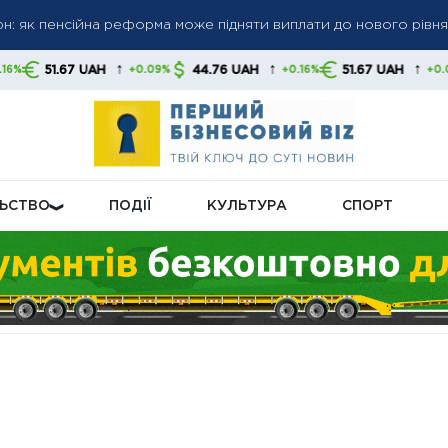
 пенсіями: кого перевірятимуть у першу чергу
 до 6 000 грн: коли можливе підвищення до 12 000 грн — позиці
↑
↑
↑
44.76 UAH
51.67 UAH
44.76 UAH
+0.09%
+0.16%
+0.09%
ЛЬСТВО
ПОДІЇ
КУЛЬТУРА
СПОРТ