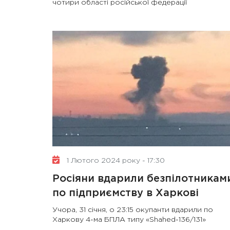
чотири області російської федерації
1 Лютого 2024 року - 17:30
Росіяни вдарили безпілотникам
по підприємству в Харкові
Учора, 31 січня, о 23:15 окупанти вдарили по
Харкову 4-ма БПЛА типу «Shahed-136/131»