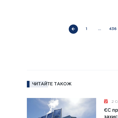
1
…
436
ЧИТАЙТЕ ТАКОЖ
2 Се
ЄС п
захис