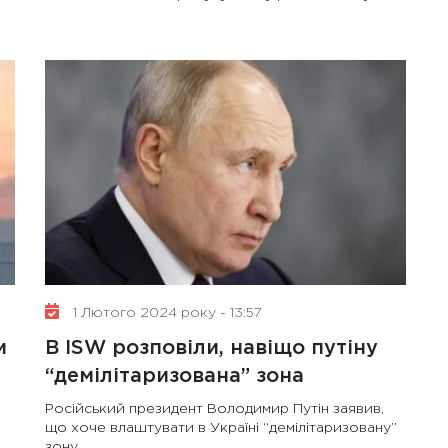
1 Лютого 2024 року - 13:57
и
В ISW розповіли, навіщо путіну
“демілітаризована” зона
Російський президент Володимир Путін заявив,
що хоче влаштувати в Україні “демілітаризовану”
зону