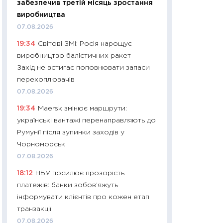
забезпечив третій місяць зростання
11:27
Дорожчає ще
виробництва
промислові ціни з
07.08.2026
30.04.2026
19:34
Світові ЗМІ: Росія нарощує
11:32
Більше зао
виробництво балістичних ракет —
впевненості: як 
Захід не встигає поповнювати запаси
поведінка україн
перехоплювачів
27.04.2026
07.08.2026
11:28
Чому їжа зн
19:34
Maersk змінює маршрути:
як змінився прод
українські вантажі перенаправляють до
українців у 2026 
Румунії після зупинки заходів у
13.04.2026
Чорноморськ
11:29
Скільки нас
07.08.2026
великодній кошик
18:12
НБУ посилює прозорість
власний розраху
платежів: банки зобов’яжуть
набору порівняно
інформувати клієнтів про кожен етап
оцінкою
транзакції
06.04.2026
07.08.2026