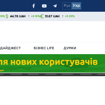
Рус
Укр
я уряду та
↑
↑
51.67 UAH
+0.16%
+0.09%
ДАЙДЖЕСТ
БІЗНЕС LIFE
ДУМКИ