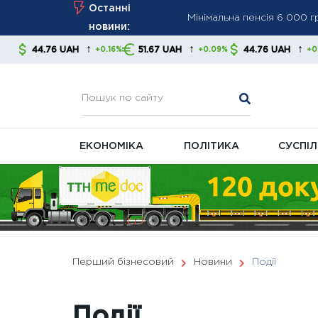
Skip
Останні
ПФУ посилює контроль за
to
новини:
Мінімальна пенсія зросла
content
↑
↑
↑
51.67 UAH
44.76 UAH
51.67 UAH
+0.16%
+0.09%
+0.16%
економістів
ЕКОНОМІКА
ПОЛІТИКА
СУСПІ
Перший бізнесовий
Новини
Події
Події