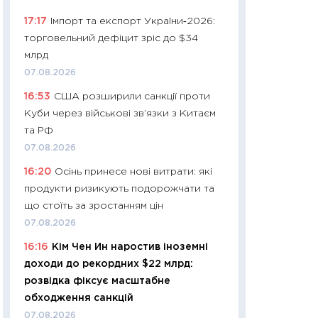
11:24
Скільки кош
17:17
Імпорт та експорт України‑2026:
стримування у 202
торговельний дефіцит зріс до $34
розмови з Майко
млрд
арифметики пер
07.08.2026
30.03.2026
16:53
США розширили санкції проти
11:26
Золото по $
Куби через військові зв’язки з Китаєм
$80: час купуват
та РФ
прибуток?
07.08.2026
12.03.2026
16:20
Осінь принесе нові витрати: які
11:27
Економіка Ук
продукти ризикують подорожчати та
що змінилося за 4
що стоїть за зростанням цін
перспективи розв
07.08.2026
стабільності
16:16
Кім Чен Ин наростив іноземні
24.02.2026
доходи до рекордних $22 млрд:
11:26
Споживання 
розвідка фіксує масштабне
2025–2026: струк
обходження санкцій
заощадження та л
07.08.2026