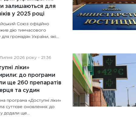
ги залишаються для
іків у 2025 році
йський Союз офіційно
жив дію тимчасового
 для громадян України, які…
Липня 2026 року - 21:36
упні ліки»
рили: до програми
и ще 260 препаратів
ерця та судин
на програма «Доступні ліки»
ла суттєве оновлення: до
ку додали ще…