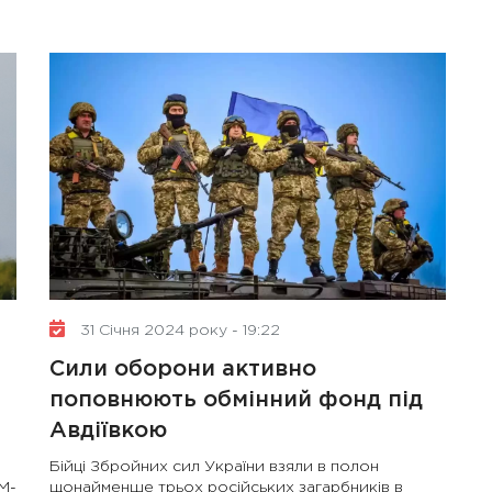
31 Січня 2024 року - 19:22
Сили оборони активно
поповнюють обмінний фонд під
Авдіївкою
Бійці Збройних сил України взяли в полон
M-
щонайменше трьох російських загарбників в