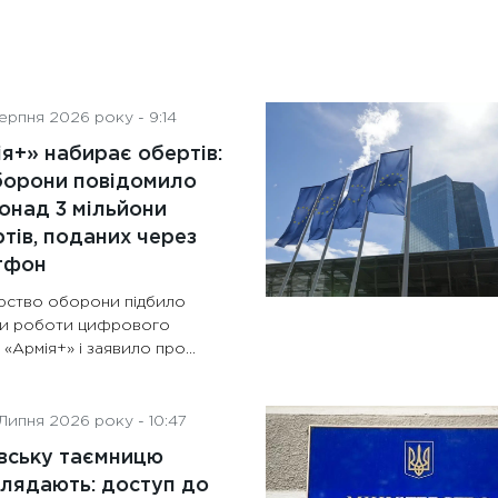
ерпня 2026 року - 9:14
я+» набирає обертів:
борони повідомило
онад 3 мільйони
тів, поданих через
тфон
ерство оборони підбило
ки роботи цифрового
 «Армія+» і заявило про…
Липня 2026 року - 10:47
вську таємницю
лядають: доступ до