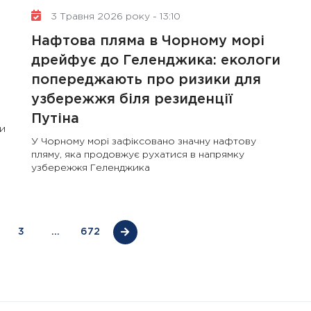
3 Травня 2026 року - 13:10
Нафтова пляма в Чорному морі
дрейфує до Геленджика: екологи
попереджають про ризики для
10 Січня 2025 року - 8:52
узбережжя біля резиденції
Бізнес-Діалог: Вплив
Путіна
ни
штучного інтелекту на
У Чорному морі зафіксовано значну нафтову
діяльність рад директорів
пляму, яка продовжує рухатися в напрямку
узбережжя Геленджика
3
…
672