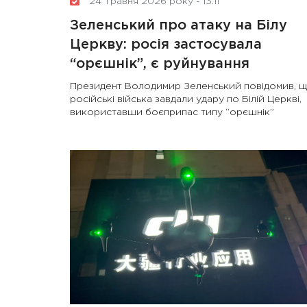
24 Травня 2026 року - 13:11
Зеленський про атаку на Білу
Церкву: росія застосувала
“орєшнік”, є руйнування
Президент Володимир Зеленський повідомив, 
російські війська завдали удару по Білій Церкві,
використавши боєприпас типу “орєшнік”