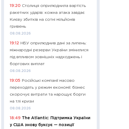
11:24
Скільки кош
19:20
Столиця оприлюднила вартість
стримування у 202
ракетних ударів: кожна атака завдає
розмови з Майко
Києву збитків на сотні мільйонів
арифметики пер
гривень
30.03.2026
08.08.2026
11:26
Золото по $
19:12
НБУ оприлюднив дані за липень:
$80: час купуват
міжнародні резерви України змінилися
прибуток?
під впливом зовнішніх надходжень і
12.03.2026
боргових виплат
08.08.2026
11:27
Економіка Ук
що змінилося за 4
19:05
Російські компанії масово
перспективи розв
переходять у режим економії: бізнес
стабільності
скорочує витрати та нарощує борги
24.02.2026
на тлі кризи
08.08.2026
11:26
Споживання 
2025–2026: струк
18:49
The Atlantic: Підтримка України
заощадження та л
у США знову буксує — позиції