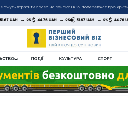
: Міноборони повідомило про понад 3 мільйони рапортів, пода
→
→
→
44.76 UAH
51.67 UAH
44.76 UAH
51
%
0%
0%
0%
ерів компенсують комунальні послуги: хто може розраховувати
ЛЬСТВО
ПОДІЇ
КУЛЬТУРА
СПОРТ