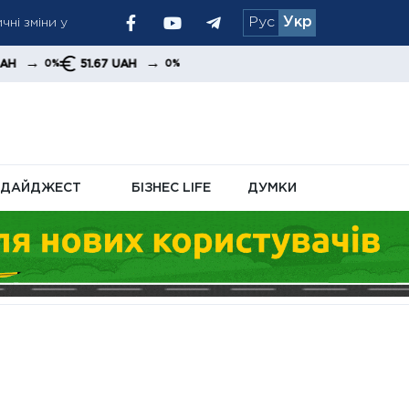
Рус
Укр
них через
→
.67 UAH
0%
 на безкоштовні
ДАЙДЖЕСТ
БІЗНЕС LIFE
ДУМКИ