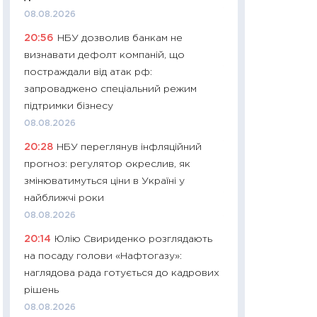
11:27
Дорожчає ще
08.08.2026
промислові ціни з
20:56
НБУ дозволив банкам не
30.04.2026
визнавати дефолт компаній, що
11:32
Більше зао
постраждали від атак рф:
впевненості: як 
запроваджено спеціальний режим
поведінка україн
підтримки бізнесу
27.04.2026
08.08.2026
11:28
Чому їжа зн
20:28
НБУ переглянув інфляційний
як змінився прод
прогноз: регулятор окреслив, як
українців у 2026 
змінюватимуться ціни в Україні у
13.04.2026
найближчі роки
08.08.2026
11:29
Скільки нас
великодній кошик
20:14
Юлію Свириденко розглядають
власний розраху
на посаду голови «Нафтогазу»:
набору порівняно
наглядова рада готується до кадрових
оцінкою
рішень
06.04.2026
08.08.2026