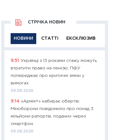
СТРІЧКА НОВИН
НОВИНИ
СТАТТІ
ЕКСКЛЮЗИВ
9:51
Українці з 13 роками стажу можуть
11:29
Якісна інфо
втратити право на пенсію: ПФУ
успішного інвест
попереджає про критичні зміни у
21.07.2026
вимогах
11:26
Як заробити
09.08.2026
дохідність, ризик
9:14
«Армія+» набирає обертів:
державних обліга
Міноборони повідомило про понад 3
08.07.2026
мільйони рапортів, поданих через
11:20
Ціна здоров’
смартфон
медицина майбут
09.08.2026
витрати людей