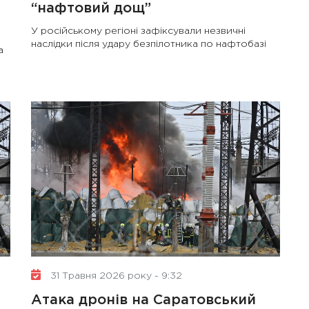
“нафтовий дощ”
У російському регіоні зафіксували незвичні
наслідки після удару безпілотника по нафтобазі
а
31 Травня 2026 року - 9:32
Атака дронів на Саратовський