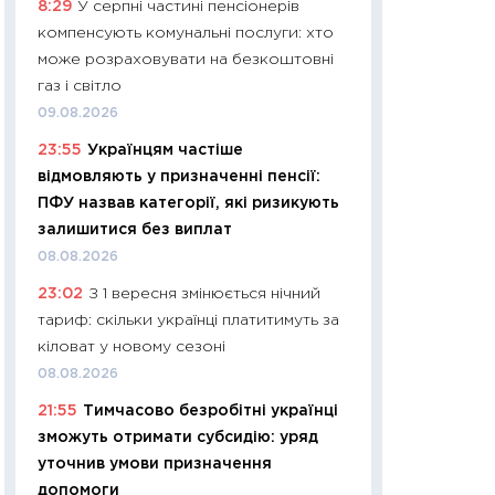
8:29
У серпні частині пенсіонерів
01.07.2026
компенсують комунальні послуги: хто
11:24
Професії ма
може розраховувати на безкоштовні
рухається освіта 
газ і світло
платитимуть біл
09.08.2026
29.06.2026
23:55
Українцям частіше
11:27
Вступ-2026 в
відмовляють у призначенні пенсії:
контракту, топ ун
ПФУ назвав категорії, які ризикують
правила для абіту
залишитися без виплат
23.06.2026
08.08.2026
11:29
Долар по 51,5
23:02
З 1 вересня змінюється нічний
тисяч: що наспра
тариф: скільки українці платитимуть за
Бюджетна деклар
кіловат у новому сезоні
19.06.2026
08.08.2026
11:22
Кадровий деф
21:55
Тимчасово безробітні українці
вакансії: що зав
зможуть отримати субсидію: уряд
найму
уточнив умови призначення
11.06.2026
допомоги