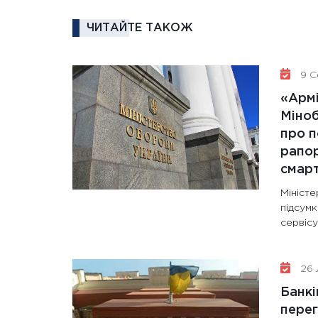
ЧИТАЙТЕ ТАКОЖ
9 С
«Армі
Міно
про п
рапор
смар
Мініст
підсум
сервісу
26 
Банкі
перег