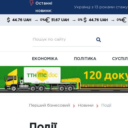
Skip
Останні
вимогах
to
новини:
«Армія+» набирає обертів
content
→
→
→
→
H
51.67 UAH
44.76 UAH
51.67 UAH
0%
0%
0%
0
смартфон
У серпні частині пенсіон
газ і світло
ЕКОНОМІКА
ПОЛІТИКА
СУСПІ
Перший бізнесовий
Новини
Події
Події