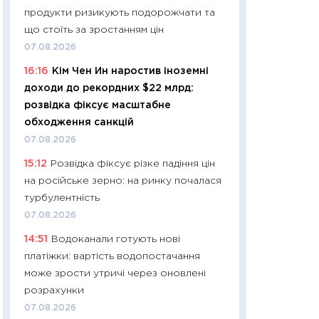
продукти ризикують подорожчати та
29.06.2026
що стоїть за зростанням цін
11:27
Вступ-2026 в
07.08.2026
контракту, топ ун
16:16
Кім Чен Ин наростив іноземні
правила для абіту
доходи до рекордних $22 млрд:
23.06.2026
розвідка фіксує масштабне
11:29
Долар по 51,5
обходження санкцій
тисяч: що наспра
07.08.2026
Бюджетна деклар
15:12
Розвідка фіксує різке падіння цін
19.06.2026
на російське зерно: на ринку почалася
11:22
Кадровий деф
турбулентність
вакансії: що зав
07.08.2026
найму
14:51
Водоканали готують нові
11.06.2026
платіжки: вартість водопостачання
11:27
Дорожчає ще
може зрости утричі через оновлені
промислові ціни з
розрахунки
30.04.2026
07.08.2026