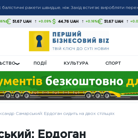
2026: торговельний дефіцит зріс до $34 млрд
↑
↑
↑
H
44.76 UAH
51.67 UAH
44.76 U
+0.09%
+0.16%
+0.09%
ти Куби через військові зв’язки з Китаєм та РФ
ЛЬСТВО
ПОДІЇ
КУЛЬТУРА
СПОРТ
сандр Самарський: Ердоган сидить на двох стільцях
ький: Ердоган