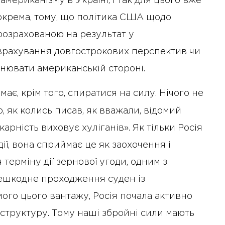
мериканізму в Україні, і так для цього вже
окрема, тому, що політика США щодо
розрахованою на результат у
 врахування довгострокових перспектив чи
яснювати американській стороні.
ає, крім того, спиратися на силу. Нічого не
, як колись писав, як вважали, відомий
рність виховує хуліганів». Як тільки Росія
дії, вона сприймає це як заохочення і
 терміну дії зернової угоди, одним з
решкодне проходження суден із
ого цього вантажу, Росія почала активно
структуру. Тому наші збройні сили мають