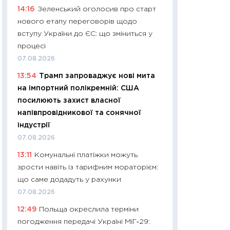
11:32
Більше зао
14:16
Зеленський оголосив про старт
впевненості: як 
нового етапу переговорів щодо
поведінка україн
вступу України до ЄС: що зміниться у
27.04.2026
процесі
11:28
Чому їжа зн
07.08.2026
як змінився прод
13:54
Трамп запроваджує нові мита
українців у 2026 
на імпортний полікремній: США
13.04.2026
посилюють захист власної
11:29
Скільки нас
напівпровідникової та сонячної
великодній кошик
індустрії
власний розраху
07.08.2026
набору порівняно
13:11
Комунальні платіжки можуть
оцінкою
зрости навіть із тарифним мораторієм:
06.04.2026
що саме додадуть у рахунки
11:24
Скільки кош
07.08.2026
стримування у 202
12:49
Польща окреслила терміни
розмови з Майко
погодження передачі Україні МіГ‑29:
арифметики пер