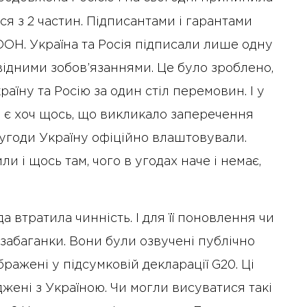
ся з 2 частин. Підписантами і гарантами
ООН. Україна та Росія підписали лише одну
овідними зобов’язаннями. Це було зроблено,
раїну та Росію за один стіл перемовин. І у
чи є хоч щось, що викликало заперечення
 угоди Україну офіційно влаштовували.
ли і щось там, чого в угодах наче і немає,
а втратила чинність. І для її поновлення чи
 забаганки. Вони були озвучені публічно
10 Січня 2025 року - 8:52
бражені у підсумковій декларації G20. Ці
Бізнес-Діалог: Вплив
джені з Україною. Чи могли висуватися такі
штучного інтелекту на