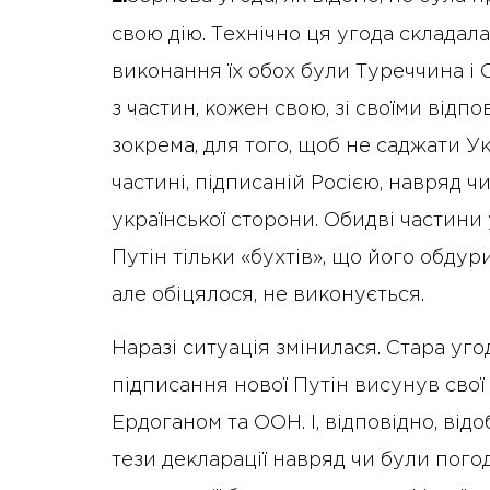
свою дію. Технічно ця угода складала
виконання їх обох були Туреччина і 
з частин, кожен свою, зі своїми відп
зокрема, для того, щоб не саджати Ук
частині, підписаній Росією, навряд 
української сторони. Обидві частини
Путін тільки «бухтів», що його обдури
але обіцялося, не виконується.
Наразі ситуація змінилася. Стара угод
підписання нової Путін висунув свої
Ердоганом та ООН. І, відповідно, відо
тези декларації навряд чи були пого