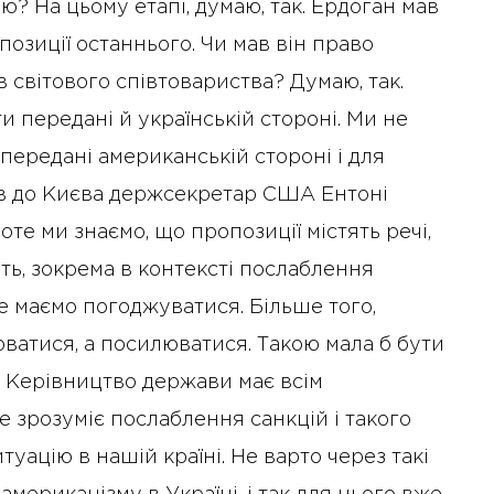
діяльність рад директорів
ю? На цьому етапі, думаю, так. Ердоган мав
озиції останнього. Чи мав він право
 світового співтовариства? Думаю, так.
и передані й українській стороні. Ми не
передані американській стороні і для
ав до Києва держсекретар США Ентоні
оте ми знаємо, що пропозиції містять речі,
ть, зокрема в контексті послаблення
не маємо погоджуватися. Більше того,
юватися, а посилюватися. Такою мала б бути
. Керівництво держави має всім
 зрозуміє послаблення санкцій і такого
уацію в нашій країні. Не варто через такі