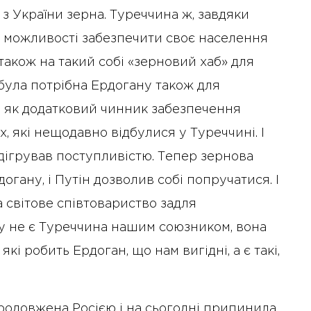
з України зерна. Туреччина ж, завдяки
 можливості забезпечити своє населення
також на такий собі «зерновий хаб» для
 була потрібна Ердогану також для
 як додатковий чинник забезпечення
 які нещодавно відбулися у Туреччині. І
дігрував поступливістю. Тепер зернова
огану, і Путін дозволив собі попручатися. І
а світове співтовариство задля
му не є Туреччина нашим союзником, вона
, які робить Ердоган, що нам вигідні, а є такі,
продовжена Росією і на сьогодні припинила