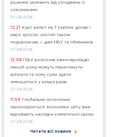
рішення залежить від узгоджень із
30.03.2026
союзниками
11:26
Золото по $
07.08.2026
$80: час купуват
12:21
Курс валют на 7 серпня: долар і
прибуток?
євро зросли, злотий також
12.03.2026
подорожчав — дані НБУ та обмінників
11:27
Економіка Ук
07.08.2026
що змінилося за 4
12:08
ПФУ розпочав інвентаризацію
перспективи розв
пенсій: кому можуть переглянути
стабільності
виплати та чому суми здатні
24.02.2026
зменшитися у кілька разів
11:26
Споживання 
07.08.2026
2025–2026: струк
11:54
Глобальне потепління
заощадження та л
прискорюється: економіки світу вже
оцінками KSE Inst
відчувають наслідки кліматичної кризи
18.02.2026
07.08.2026
11:27
Зарплати на
Читати всі новини
— хто диктує умо