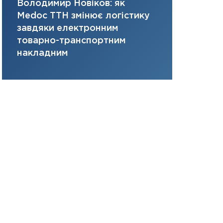
Володимир Новіков: як
Сергій Кон
31.12.2025
Medoc ТТН змінює логістику
платить за 
Читати в
завдяки електронним
там, де ви
товарно-транспортним
накладним