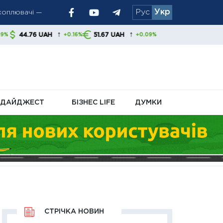
Рус
Укр
↑
↑
AH
51.67 UAH
+0.16%
+0.09%
ДАЙДЖЕСТ
БІЗНЕС LIFE
ДУМКИ
СТРІЧКА НОВИН