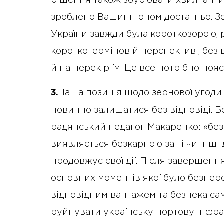
рішення також збурювати хвилі антиа
зроблено Вашингтоном достатньо. З
України завжди була короткозорою, 
короткотерміновій перспективі, без
й на перекір їм. Це все потрібно по
Наша позиція щодо зернової угоди м
3.
повинно залишатися без відповіді. Бо
радянський педагог Макаренко: «безка
виявляється безкарною за ті чи інші 
продовжує свої дії. Після завершення
основних моментів якої було безпе
відповідним вантажем та безпека сам
руйнувати українську портову інфра