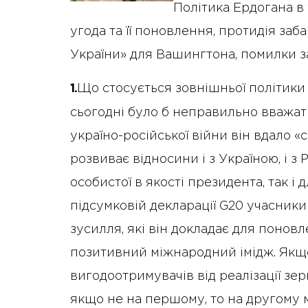
Політика Ердогана в 
угода та її поновлення, протидія заб
України» для Вашингтона, помилки за
Що стосується зовнішньої політики
1.
сьогодні було б неправильно вважат
україно-російської війни він вдало «
розвиває відносини і з Україною, і з
особистої в якості президента, так і
підсумковій декларації G20 учасники 
зусилля, які він докладає для понов
позитивний міжнародний імідж. Якщо
вигодоотримувачів від реалізації зер
якщо не на першому, то на другому м