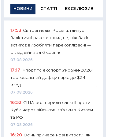
НОВИНИ
СТАТТІ
ЕКСКЛЮЗИВ
17:53
Світові медіа: Росія штампує
11:29
Якісна інфо
балістичні ракети швидше, ніж Захід
успішного інвест
встигає виробляти перехоплювачі —
21.07.2026
огляд війни за 6 серпня
11:26
Як заробити
07.08.2026
дохідність, ризик
17:17
Імпорт та експорт України‑2026:
державних обліга
торговельний дефіцит зріс до $34
08.07.2026
млрд
11:20
Ціна здоров’
07.08.2026
медицина майбут
16:53
США розширили санкції проти
витрати людей
Куби через військові зв’язки з Китаєм
01.07.2026
та РФ
11:24
Професії ма
07.08.2026
рухається освіта 
16:20
Осінь принесе нові витрати: які
платитимуть біл