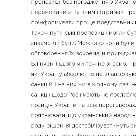
пропозиції без погодження з Україно
перемовини з Путіним і отримав проп
поінформувати про це представників
Також путінські пропозиції могли бут
знаємо, чи були. Можливо вони були 
обговорення їх, зокрема, й приїждж
Блінкен. І цього ми теж не знаємо. Пр
які Україну абсолютно не влаштовую
санкцій. І на них ми в жодному разі 
санкції щодо Росії мають не послабл
позиція України на всіх переговорах
пояснювати, що український народ не
роду рішення дестабілізуватимуть сит