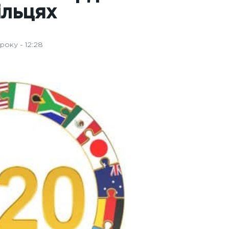
ільцях
року - 12:28