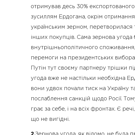
отримував десь 30% експортованого 
зусиллям Ердогана, окрім отримання
українським зерном, перетворилася 
інших покупців. Сама зернова угода
внутрішньополітичного споживання,
перемоги на президентських виборах,
Путін тут своєму партнеру трішки пі
угода вже не настільки необхідна Ерд
вони удвох почали тиск на Україну т
послаблення санкцій щодо Росії. То
грає за себе, і на всіх фронтах. Є речі
що не вигідні.
Зернова угода, як відомо, не була 
2.