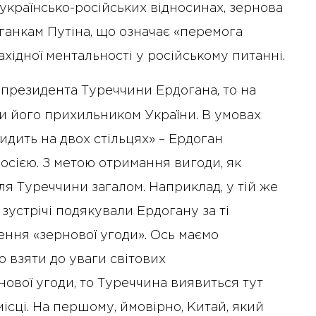
українсько-російських відносинах, зернова
аганкам Путіна, що означає «перемога
хідної ментальності у російському питанні.
 президента Туреччини Ердогана, то на
и його прихильником України. В умовах
сидить на двох стільцях» – Ердоган
 Росією. З метою отримання вигоди, як
 для Туреччини загалом. Наприклад, у тій же
зустрічі подякували Ердогану за ті
лення «зернової угоди». Ось маємо
 взяти до уваги світових
нової угоди, то Туреччина виявиться тут
ісці. На першому, ймовірно, Китай, який