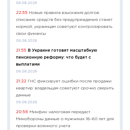
06.08.2026
риски 
22:55
Новые правила взыскания долгов:
облига
списание средств без предупреждения станет
08.07.2
нормой, украинцам советуют контролировать
11:20
Це
свои финансы
будуще
06.08.2026
01.07.2
21:55
В Украине готовят масштабную
11:24
Пр
пенсионную реформу: что будет с
образо
выплатами
платит
06.08.2026
29.06.2
21:22
ГНС фиксирует ошибки после продажи
11:27
Вс
квартир: владельцам советуют срочно сверить
Украин
данные
универ
06.08.2026
абитур
20:56
Минфин: налоговая передаст
23.06.2
Минобороны данные о мужчинах 18–60 лет для
11:29
До
проверки военного учета
что на