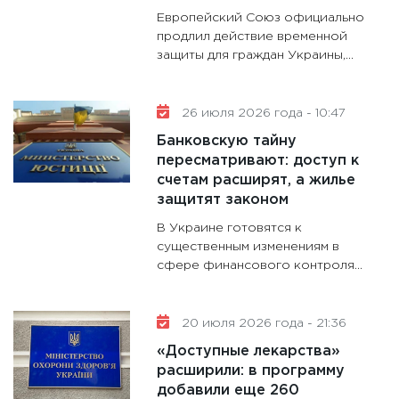
гранто
Европейский Союз официально
дефиц
продлил действие временной
13.01.20
защиты для граждан Украины,...
11:30
Ст
будуще
26 июля 2026 года - 10:47
31.12.20
Банковскую тайну
пересматривают: доступ к
счетам расширят, а жилье
защитят законом
В Украине готовятся к
существенным изменениям в
сфере финансового контроля...
20 июля 2026 года - 21:36
«Доступные лекарства»
расширили: в программу
добавили еще 260