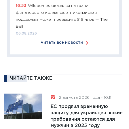
11:26
П
16:53
Wildberries оказался на грани
2025-2
финансового коллапса: антикризисная
сбереж
поддержка может превысить $16 млрд — The
Institu
Bell
18.02.20
06.08.2026
11:27
За
Читать все новости
кто ди
кандид
16.02.20
11:30
Ре
котель
ЧИТАЙТЕ ТАКЖЕ
аудита
30.01.20
2 августа 2026 года - 10:11
11:30
Кр
ЕС продлил временную
делают
защиту для украинцев: какие
28.01.20
требования остаются для
11:28
Го
мужчин в 2025 году