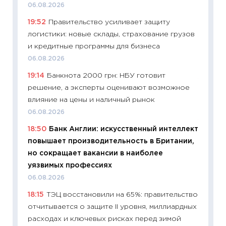
06.08.2026
деклар
19:52
Правительство усиливает защиту
19.06.20
логистики: новые склады, страхование грузов
11:22
Ка
и кредитные программы для бизнеса
ваканс
06.08.2026
11.06.20
19:14
Банкнота 2000 грн: НБУ готовит
11:27
До
решение, а эксперты оценивают возможное
промыш
влияние на цены и наличный рынок
30.04.2
06.08.2026
11:32
Бо
18:50
Банк Англии: искусственный интеллект
уверен
повышает производительность в Британии,
поведе
но сокращает вакансии в наиболее
27.04.2
уязвимых профессиях
11:28
По
06.08.2026
измени
18:15
ТЭЦ восстановили на 65%: правительство
в 2026
отчитывается о защите II уровня, миллиардных
13.04.20
расходах и ключевых рисках перед зимой