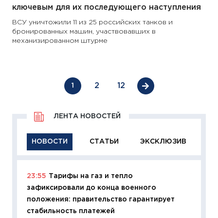
ключевым для их последующего наступления
ВСУ уничтожили 11 из 25 российских танков и
бронированных машин, участвовавших в
механизированном штурме
2
12
1
ЛЕНТА НОВОСТЕЙ
НОВОСТИ
СТАТЬИ
ЭКСКЛЮЗИВ
23:55
Тарифы на газ и тепло
11:29
Ка
зафиксировали до конца военного
успешн
положения: правительство гарантирует
21.07.20
стабильность платежей
11:26
Ка