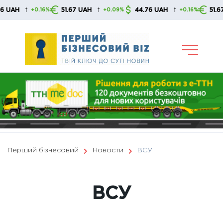
Skip
↑
↑
↑
51.67 UAH
44.76 UAH
51.67 UAH
6%
+0.09%
+0.16%
+0.0
to
content
Перший бізнесовий
Новости
ВСУ
ВСУ