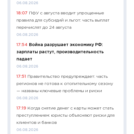
11:29
Ск
06.08.2026
пасхал
18:07
ПФУ с августа вводит упрощенные
собств
правила для субсидий и льгот: часть выплат
сравне
перечислят до 24 августа
06.04.2
06.08.2026
11:24
Ск
17:54
Война разрушает экономику РФ:
сдержи
зарплаты растут, производительность
Майком
падает
перев
06.08.2026
30.03.2
17:51
Правительство предупреждает: часть
11:26
Зо
регионов не готова к отопительному сезону
время 
— названы ключевые проблемы и риски
12.03.20
06.08.2026
11:27
Эк
17:19
Когда снятие денег с карты может стать
что из
преступлением: юристы объясняют риски для
перспе
клиентов и банков
24.02.2
06.08.2026