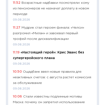
11:52
Возрастные надбавки посмотрели: кому
универ
из пенсионеров не назначат доплату в новом
абитур
периоде
23.06.2
09.08.2026
11:29
До
11:27
Мудрик стал героем финала: «Челси»
что на
разгромил «Милан» и завоевал первый
деклар
трофей после дисквалификации
19.06.20
09.08.2026
11:22
Ка
11:19
«Настоящий герой»: Крис Эванс без
ваканс
супергеройского плана
11.06.20
09.08.2026
11:27
До
10:50
Ощадбанк ввел новые правила для
промыш
неактивных счетов: с августа растет комиссия
30.04.2
за обслуживание
11:32
Бо
09.08.2026
уверен
10:06
Стали известны подлинные мотивы
поведе
Маска: почему он запретил использование
27.04.2