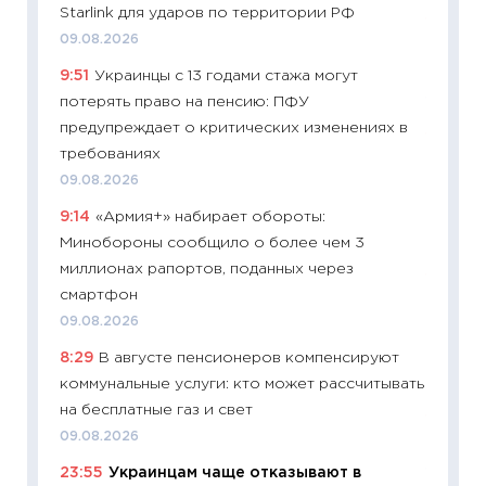
Starlink для ударов по территории РФ
11:28
По
09.08.2026
измени
9:51
Украинцы с 13 годами стажа могут
в 2026
потерять право на пенсию: ПФУ
13.04.20
предупреждает о критических изменениях в
11:29
Ск
требованиях
пасхал
09.08.2026
собств
9:14
«Армия+» набирает обороты:
сравне
Минобороны сообщило о более чем 3
06.04.2
миллионах рапортов, поданных через
11:24
Ск
смартфон
сдержи
09.08.2026
Майком
8:29
В августе пенсионеров компенсируют
перев
коммунальные услуги: кто может рассчитывать
30.03.2
на бесплатные газ и свет
11:26
Зо
09.08.2026
время 
23:55
Украинцам чаще отказывают в
12.03.20