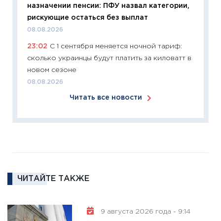
назначении пенсии: ПФУ назвал категории,
11:27
Эк
рискующие остаться без выплат
что из
08.08.2026
перспе
23:02
С 1 сентября меняется ночной тариф:
24.02.2
сколько украинцы будут платить за киловатт в
11:26
П
новом сезоне
2025-2
08.08.2026
сбереж
Читать все новости
Institu
18.02.20
11:27
За
кто ди
кандид
16.02.20
ЧИТАЙТЕ ТАКЖЕ
11:30
Ре
котель
аудита
9 августа 2026 года - 9:14
30.01.20