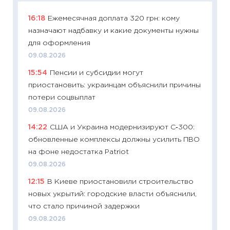
16:18
Ежемесячная доплата 320 грн: кому
11:29
Ка
назначают надбавку и какие документы нужны
успешн
для оформления
21.07.20
09.08.2026
11:26
Ка
15:54
Пенсии и субсидии могут
риски 
приостановить: украинцам объяснили причины
облига
потери соцвыплат
08.07.2
09.08.2026
11:20
Це
14:22
США и Украина модернизируют С‑300:
будуще
обновленные комплексы должны усилить ПВО
01.07.2
на фоне недостатка Patriot
11:24
Пр
09.08.2026
образо
12:15
В Киеве приостановили строительство
платит
новых укрытий: городские власти объяснили,
29.06.2
что стало причиной задержки
11:27
Вс
09.08.2026
Украин