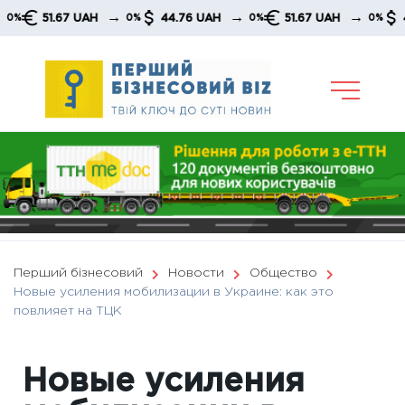
Skip
→
→
→
51.67 UAH
44.76 UAH
51.67 UAH
44.76
0%
0%
0%
to
content
Перший бізнесовий
Новости
Общество
Новые усиления мобилизации в Украине: как это
повлияет на ТЦК
Новые усиления