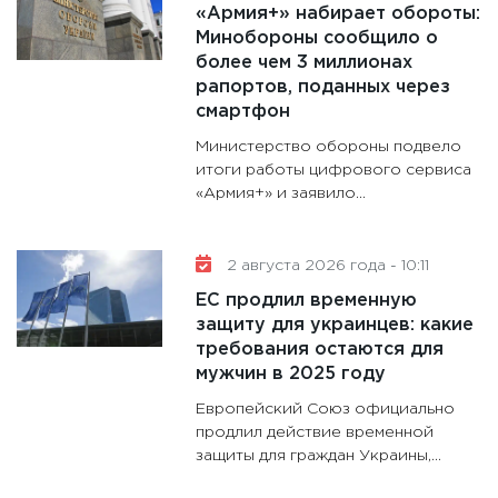
«Армия+» набирает обороты:
11:30
Кр
Минобороны сообщило о
делают
более чем 3 миллионах
28.01.20
рапортов, поданных через
смартфон
11:28
Го
гранто
Министерство обороны подвело
дефиц
итоги работы цифрового сервиса
«Армия+» и заявило...
13.01.20
11:30
Ст
будуще
2 августа 2026 года - 10:11
31.12.20
ЕС продлил временную
защиту для украинцев: какие
требования остаются для
мужчин в 2025 году
Европейский Союз официально
продлил действие временной
защиты для граждан Украины,...