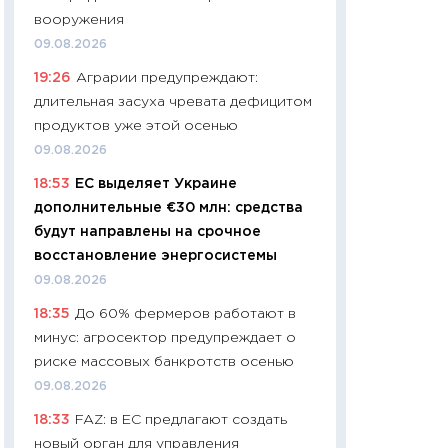
найму
вооружения
11.06.2026
09.08.2026
11:27
Дорожает ещ
19:26
Аграрии предупреждают:
промышленные ц
длительная засуха чревата дефицитом
чеки
продуктов уже этой осенью
30.04.2026
09.08.2026
11:32
Больше сбе
18:53
ЕС выделяет Украине
уверенности: как
дополнительные €30 млн: средства
финансовое пове
будут направлены на срочное
27.04.2026
восстановление энергосистемы
11:28
Почему еда 
09.08.2026
бюджет: как изм
18:35
До 60% фермеров работают в
продуктовая кор
минус: агросектор предупреждает о
2026 году
риске массовых банкротств осенью
13.04.2026
09.08.2026
11:29
Сколько дей
18:33
FAZ: в ЕС предлагают создать
пасхальная корзи
новый орган для управления