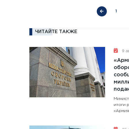
1
ЧИТАЙТЕ ТАКЖЕ
9 ав
«Арм
обор
сообщ
милли
пода
Минист
итоги 
«Армия+