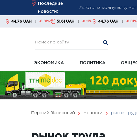
Skip
Последние
начисления скидок
to
новости:
ПФУ предупредил о риске
content
↓
↓
↓
51.61 UAH
44.76 UAH
51.61 UAH
-0.01%
-0.11%
-0.01%
-0.1
Пенсии будут перечислять
ЭКОНОМИКА
ПОЛИТИКА
ОБЩЕ
Перший бізнесовий
Новости
рынок труд
рынок труда