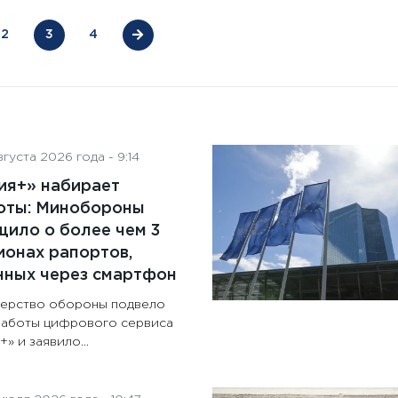
2
3
4
густа 2026 года - 9:14
ия+» набирает
оты: Минобороны
ило о более чем 3
онах рапортов,
нных через смартфон
ерство обороны подвело
работы цифрового сервиса
» и заявило...