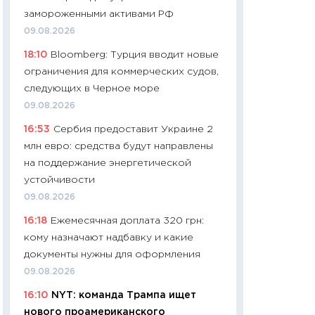
собственный рас
замороженными активами РФ
набора по сравн
09.08.2026
официальной оц
18:10
Bloomberg: Турция вводит новые
06.04.2026
ограничения для коммерческих судов,
11:24
Сколько сто
следующих в Черное море
сдерживание в 20
09.08.2026
разговора с Май
16:53
Сербия предоставит Украине 2
арифметики пер
млн евро: средства будут направлены
30.03.2026
на поддержание энергетической
11:26
Золото по $
устойчивости
$80: время покуп
09.08.2026
фиксировать при
16:18
Ежемесячная доплата 320 грн:
12.03.2026
кому назначают надбавку и какие
11:27
Экономика 
документы нужны для оформления
войны: что измен
09.08.2026
какие перспектив
16:10
NYT: команда Трампа ищет
стабильности
нового проамериканского
24.02.2026