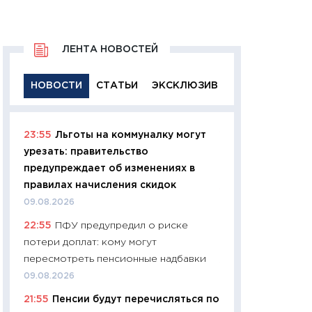
ЛЕНТА НОВОСТЕЙ
НОВОСТИ
СТАТЬИ
ЭКСКЛЮЗИВ
23:55
Льготы на коммуналку могут
11:29
Качественн
урезать: правительство
основа успешног
предупреждает об изменениях в
21.07.2026
правилах начисления скидок
11:26
Как заработ
09.08.2026
доходность, риск
22:55
ПФУ предупредил о риске
покупки государ
потери доплат: кому могут
08.07.2026
пересмотреть пенсионные надбавки
11:20
Цена здоров
09.08.2026
медицина будуще
21:55
Пенсии будут перечисляться по
расходы людей