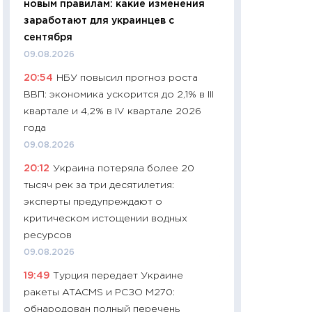
новым правилам: какие изменения
01.07.2026
заработают для украинцев с
11:24
Профессии б
сентября
двигается образо
09.08.2026
навыки будут пл
20:54
НБУ повысил прогноз роста
29.06.2026
ВВП: экономика ускорится до 2,1% в III
11:27
Вступительн
квартале и 4,2% в IV квартале 2026
Украине: цена ко
года
университетов и
09.08.2026
абитуриентов
20:12
Украина потеряла более 20
23.06.2026
тысяч рек за три десятилетия:
11:29
Доллар по 51
эксперты предупреждают о
тысяч: что на са
критическом истощении водных
показывает Бюд
ресурсов
2027–2029
09.08.2026
19.06.2026
19:49
Турция передает Украине
11:22
Кадровый д
ракеты ATACMS и РСЗО M270:
вакансии: мешаю
обнародован полный перечень