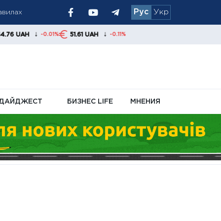
Рус
Укр
ки
↓
51.61 UAH
-0.11%
инцев с сентября
ДАЙДЖЕСТ
БИЗНЕС LIFE
МНЕНИЯ