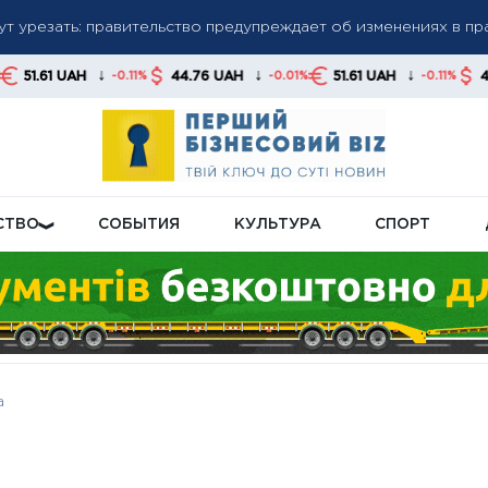
 потери доплат: кому могут пересмотреть пенсионные надбав
↓
↓
↓
44.76 UAH
51.61 UAH
44.76 UAH
1%
-0.01%
-0.11%
-0.01%
ся по новым правилам: какие изменения заработают для укра
СТВО
СОБЫТИЯ
КУЛЬТУРА
СПОРТ
а