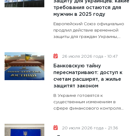
защиту для украинцев: какие
делают
требования остаются для
28.01.20
мужчин в 2025 году
11:28
Го
Европейский Союз официально
гранто
продлил действие временной
дефиц
защиты для граждан Украины,...
13.01.20
11:30
Ст
26 июля 2026 года - 10:47
будуще
Банковскую тайну
31.12.20
пересматривают: доступ к
счетам расширят, а жилье
защитят законом
В Украине готовятся к
существенным изменениям в
сфере финансового контроля...
20 июля 2026 года - 21:36