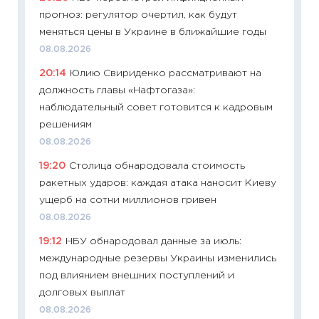
прогноз: регулятор очертил, как будут
23.06.2
меняться цены в Украине в ближайшие годы
11:29
До
08.08.2026
что на
20:14
Юлию Свириденко рассматривают на
деклар
должность главы «Нафтогаза»:
19.06.20
наблюдательный совет готовится к кадровым
11:22
Ка
решениям
ваканс
08.08.2026
11.06.20
19:20
Столица обнародовала стоимость
11:27
До
ракетных ударов: каждая атака наносит Киеву
промыш
ущерб на сотни миллионов гривен
30.04.2
08.08.2026
11:32
Бо
19:12
НБУ обнародовал данные за июль:
уверен
международные резервы Украины изменились
поведе
под влиянием внешних поступлений и
27.04.2
долговых выплат
11:28
По
08.08.2026