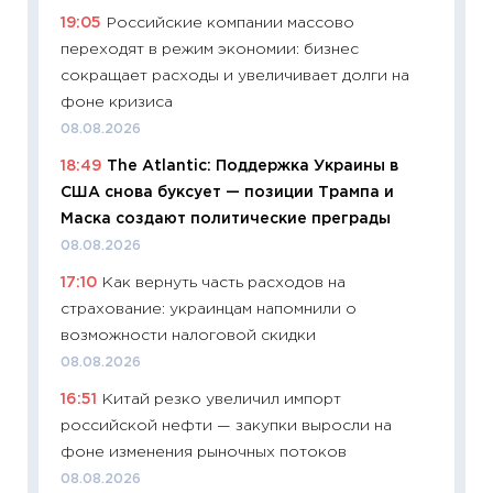
измени
19:05
Российские компании массово
в 2026
переходят в режим экономии: бизнес
13.04.20
сокращает расходы и увеличивает долги на
11:29
Ск
фоне кризиса
пасхал
08.08.2026
собств
18:49
The Atlantic: Поддержка Украины в
сравне
США снова буксует — позиции Трампа и
06.04.2
Маска создают политические преграды
11:24
Ск
08.08.2026
сдержи
17:10
Как вернуть часть расходов на
Майком
страхование: украинцам напомнили о
перев
возможности налоговой скидки
30.03.2
08.08.2026
11:26
Зо
16:51
Китай резко увеличил импорт
время 
российской нефти — закупки выросли на
12.03.20
фоне изменения рыночных потоков
11:27
Эк
08.08.2026