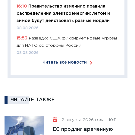
что из
16:10
Правительство изменило правила
перспе
распределения электроэнергии: летом и
24.02.2
зимой будут действовать разные модели
11:26
П
08.08.2026
2025-2
15:53
Разведка США фиксирует новые угрозы
сбереж
для НАТО со стороны России
Institu
08.08.2026
18.02.20
Читать все новости
11:27
За
кто ди
кандид
16.02.20
11:30
Ре
ЧИТАЙТЕ ТАКЖЕ
котель
аудита
2 августа 2026 года - 10:11
30.01.20
ЕС продлил временную
11:30
Кр