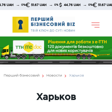
Skip
→
→
→
→
51.67 UAH
44.76 UAH
51.67 UAH
0%
0%
0%
0%
to
content
Перший бізнесовий
Новости
Харьков
Харьков