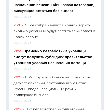
назначении пенсии: ПФУ назвал категории,
успешн
рискующие остаться без выплат
21.07.20
08.08.2026
11:26
Ка
23:02
С 1 сентября меняется ночной тариф:
риски 
сколько украинцы будут платить за киловатт в
облига
новом сезоне
08.07.2
08.08.2026
11:20
Це
21:55
Временно безработные украинцы
будуще
смогут получить субсидию: правительство
01.07.2
уточнило условия назначения помощи
11:24
Пр
08.08.2026
образо
20:56
НБУ разрешил банкам не признавать
платит
дефолт компаний, пострадавших от атак
29.06.2
России: введен специальный режим
11:27
Вс
поддержки бизнеса
Украин
08.08.2026
универ
20:28
НБУ пересмотрел инфляционный
абитур