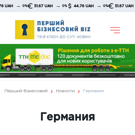
Skip
→
→
→
51.67 UAH
44.76 UAH
51.67 UAH
44
%
0%
0%
0%
to
content
Перший бізнесовий
Новости
Германия
Германия