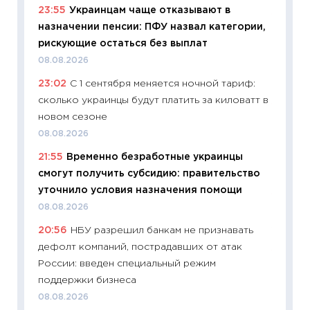
23:55
Украинцам чаще отказывают в
11:29
Ск
назначении пенсии: ПФУ назвал категории,
пасхал
рискующие остаться без выплат
собств
08.08.2026
сравне
23:02
С 1 сентября меняется ночной тариф:
06.04.2
сколько украинцы будут платить за киловатт в
11:24
Ск
новом сезоне
сдержи
08.08.2026
Майком
21:55
Временно безработные украинцы
перев
смогут получить субсидию: правительство
30.03.2
уточнило условия назначения помощи
11:26
Зо
08.08.2026
время 
20:56
НБУ разрешил банкам не признавать
12.03.20
дефолт компаний, пострадавших от атак
11:27
Эк
России: введен специальный режим
что из
поддержки бизнеса
перспе
08.08.2026
24.02.2