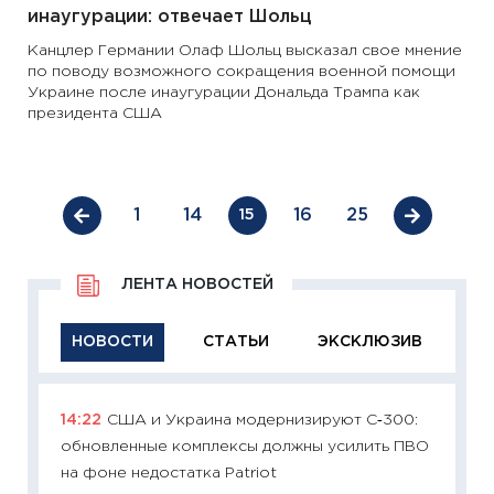
инаугурации: отвечает Шольц
Канцлер Германии Олаф Шольц высказал свое мнение
по поводу возможного сокращения военной помощи
Украине после инаугурации Дональда Трампа как
президента США
1
14
16
25
15
ЛЕНТА НОВОСТЕЙ
НОВОСТИ
СТАТЬИ
ЭКСКЛЮЗИВ
14:22
США и Украина модернизируют С‑300:
11:29
Ка
обновленные комплексы должны усилить ПВО
успешн
на фоне недостатка Patriot
21.07.20