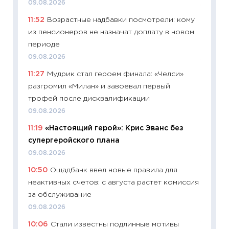
09.08.2026
11:26
Ка
11:52
Возрастные надбавки посмотрели: кому
риски 
из пенсионеров не назначат доплату в новом
облига
периоде
08.07.2
09.08.2026
11:20
Це
11:27
Мудрик стал героем финала: «Челси»
будуще
разгромил «Милан» и завоевал первый
01.07.2
трофей после дисквалификации
11:24
Пр
09.08.2026
образо
11:19
«Настоящий герой»: Крис Эванс без
платит
супергеройского плана
29.06.2
09.08.2026
11:27
Вс
10:50
Ощадбанк ввел новые правила для
Украин
неактивных счетов: с августа растет комиссия
универ
за обслуживание
абитур
09.08.2026
23.06.2
10:06
Стали известны подлинные мотивы
11:29
До