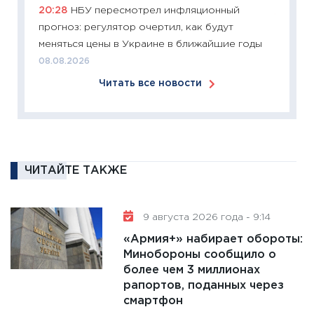
20:28
НБУ пересмотрел инфляционный
11:26
П
прогноз: регулятор очертил, как будут
2025-2
меняться цены в Украине в ближайшие годы
сбереж
08.08.2026
Institu
Читать все новости
18.02.20
11:27
За
кто ди
кандид
16.02.20
ЧИТАЙТЕ ТАКЖЕ
11:30
Ре
котель
аудита
9 августа 2026 года - 9:14
30.01.20
«Армия+» набирает обороты:
Минобороны сообщило о
11:30
Кр
более чем 3 миллионах
делают
рапортов, поданных через
28.01.20
смартфон