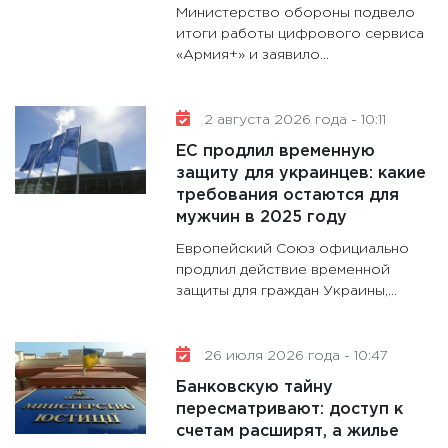
11:28
Го
Министерство обороны подвело
гранто
итоги работы цифрового сервиса
дефиц
«Армия+» и заявило...
13.01.20
11:30
Ст
2 августа 2026 года - 10:11
будуще
ЕС продлил временную
31.12.20
защиту для украинцев: какие
требования остаются для
мужчин в 2025 году
Европейский Союз официально
продлил действие временной
защиты для граждан Украины,...
26 июля 2026 года - 10:47
Банковскую тайну
пересматривают: доступ к
счетам расширят, а жилье