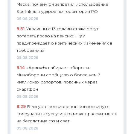
Маска: почему он запретил использование
что на
Starlink для ударов по территории РФ
деклар
09.08.2026
19.06.20
9:51
Украинцы с 13 годами стажа могут
11:22
Ка
потерять право на пенсию: ПФУ
ваканс
предупреждает о критических изменениях в
11.06.20
требованиях
11:27
До
09.08.2026
промыш
9:14
«Армия+» набирает обороты:
30.04.2
Минобороны сообщило о более чем 3
11:32
Бо
миллионах рапортов, поданных через
уверен
смартфон
поведе
09.08.2026
27.04.2
8:29
В августе пенсионеров компенсируют
11:28
По
коммунальные услуги: кто может рассчитывать
измени
на бесплатные газ и свет
в 2026
09.08.2026
13.04.20