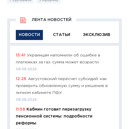
ЛЕНТА НОВОСТЕЙ
НОВОСТИ
СТАТЬИ
ЭКСКЛЮЗИВ
13:41
Украинцам напомнили об ошибке в
11:29
Ка
платежках за газ: сумма может возрасти
успешн
08.08.2026
21.07.20
12:26
Августовский пересчет субсидий: как
11:26
Ка
проверить обновленную сумму и решение в
риски 
личном кабинете ПФУ
облига
08.08.2026
08.07.2
11:58
Кабмин готовит перезагрузку
11:20
Це
пенсионной системы: подробности
будуще
реформы
01.07.2