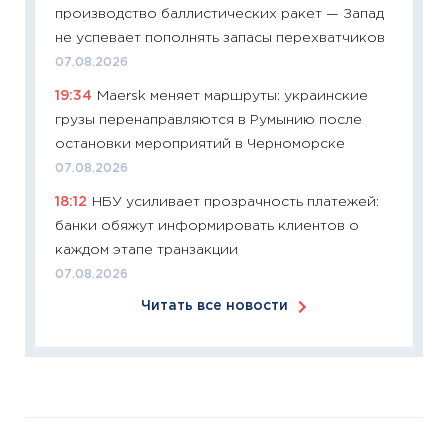
производство баллистических ракет — Запад
Майком
не успевает пополнять запасы перехватчиков
перев
07.08.2026
30.03.2
19:34
Maersk меняет маршруты: украинские
11:26
Зо
грузы перенаправляются в Румынию после
время 
остановки мероприятий в Черноморске
12.03.20
07.08.2026
11:27
Эк
18:12
НБУ усиливает прозрачность платежей:
что из
банки обяжут информировать клиентов о
перспе
каждом этапе транзакции
24.02.2
07.08.2026
11:26
П
Читать все новости
2025-2
сбереж
Institu
18.02.20
11:27
За
кто ди