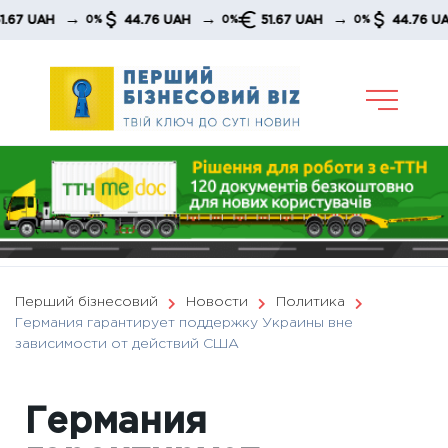
Skip
→
→
→
→
UAH
44.76 UAH
51.67 UAH
44.76 UAH
0%
0%
0%
to
content
Перший бізнесовий
Новости
Политика
Германия гарантирует поддержку Украины вне
зависимости от действий США
Германия