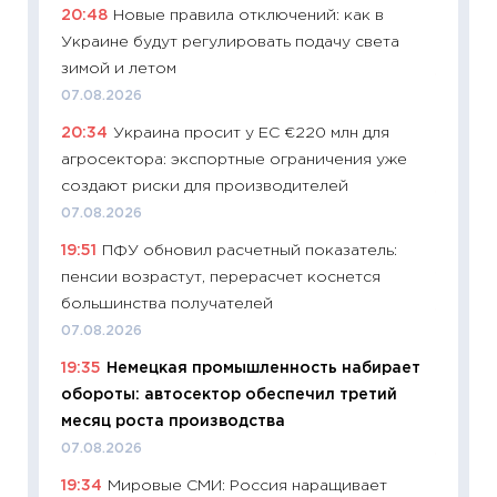
20:48
Новые правила отключений: как в
промыш
Украине будут регулировать подачу света
30.04.2
зимой и летом
11:32
Бо
07.08.2026
уверен
20:34
Украина просит у ЕС €220 млн для
поведе
агросектора: экспортные ограничения уже
27.04.2
создают риски для производителей
11:28
По
07.08.2026
измени
19:51
ПФУ обновил расчетный показатель:
в 2026
пенсии возрастут, перерасчет коснется
13.04.20
большинства получателей
11:29
Ск
07.08.2026
пасхал
19:35
Немецкая промышленность набирает
собств
обороты: автосектор обеспечил третий
сравне
месяц роста производства
06.04.2
07.08.2026
11:24
Ск
19:34
Мировые СМИ: Россия наращивает
сдержи