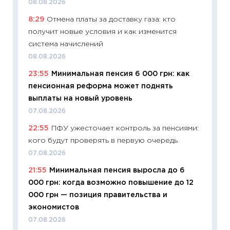
08.08.2026
11:24
Пр
8:29
Отмена платы за доставку газа: кто
образо
получит новые условия и как изменится
платит
система начислений
29.06.2
08.08.2026
11:27
Вс
23:55
Минимальная пенсия 6 000 грн: как
Украин
пенсионная реформа может поднять
универ
выплаты на новый уровень
абитур
07.08.2026
23.06.2
22:55
ПФУ ужесточает контроль за пенсиями:
11:29
До
кого будут проверять в первую очередь
что на
деклар
07.08.2026
19.06.20
21:55
Минимальная пенсия выросла до 6
000 грн: когда возможно повышение до 12
11:22
Ка
000 грн — позиция правительства и
ваканс
экономистов
11.06.20
07.08.2026
11:27
До