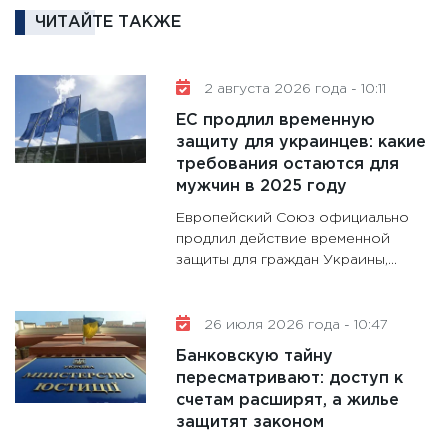
кандид
ЧИТАЙТЕ ТАКЖЕ
16.02.20
11:30
Ре
2 августа 2026 года - 10:11
котель
ЕС продлил временную
аудита
защиту для украинцев: какие
30.01.20
требования остаются для
11:30
Кр
мужчин в 2025 году
делают
Европейский Союз официально
28.01.20
продлил действие временной
защиты для граждан Украины,...
11:28
Го
гранто
дефиц
26 июля 2026 года - 10:47
13.01.20
Банковскую тайну
11:30
Ст
пересматривают: доступ к
будуще
счетам расширят, а жилье
31.12.20
защитят законом