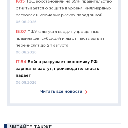
18:15
ТЭЦ восстановили на 65%: правительство
время 
отчитывается о защите II уровня, миллиардных
12.03.20
расходах и ключевых рисках перед зимой
11:27
Эк
06.08.2026
что из
18:07
ПФУ с августа вводит упрощенные
перспе
правила для субсидий и льгот: часть выплат
24.02.2
перечислят до 24 августа
11:26
П
06.08.2026
2025-2
17:54
Война разрушает экономику РФ:
сбереж
зарплаты растут, производительность
Institu
падает
18.02.20
06.08.2026
11:27
За
Читать все новости
кто ди
кандид
16.02.20
11:30
Ре
котель
ЧИТАЙТЕ ТАКЖЕ