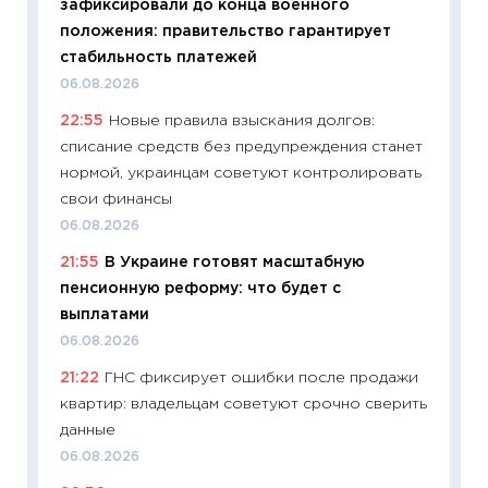
зафиксировали до конца военного
11:27
Вс
положения: правительство гарантирует
Украин
стабильность платежей
универ
06.08.2026
абитур
22:55
Новые правила взыскания долгов:
23.06.2
списание средств без предупреждения станет
11:29
До
нормой, украинцам советуют контролировать
что на
свои финансы
деклар
06.08.2026
19.06.20
21:55
В Украине готовят масштабную
11:22
Ка
пенсионную реформу: что будет с
ваканс
выплатами
11.06.20
06.08.2026
11:27
До
21:22
ГНС фиксирует ошибки после продажи
промыш
квартир: владельцам советуют срочно сверить
30.04.2
данные
11:32
Бо
06.08.2026
уверен