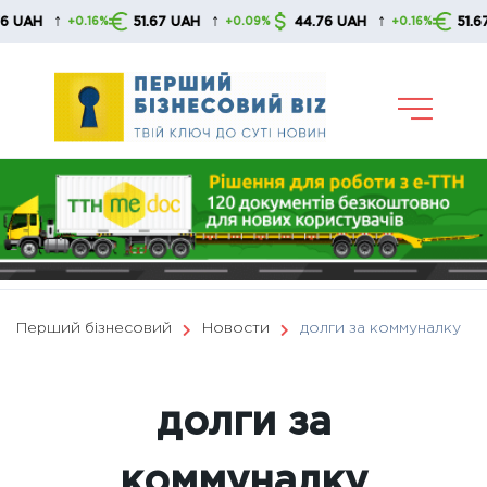
Skip
↑
↑
↑
51.67 UAH
44.76 UAH
51.67 UAH
6%
+0.09%
+0.16%
+0.09
to
content
Перший бізнесовий
Новости
долги за коммуналку
долги за
коммуналку