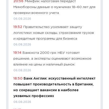
20:56
Минфин: налоговая передаст
поведе
Минобороны данные о мужчинах 18–60 лет для
27.04.2
проверки военного учета
11:28
По
06.08.2026
измени
19:52
Правительство усиливает защиту
в 2026
логистики: новые склады, страхование грузов
13.04.20
и кредитные программы для бизнеса
11:29
Ск
06.08.2026
пасхал
19:14
Банкнота 2000 грн: НБУ готовит
собств
решение, а эксперты оценивают возможное
сравне
влияние на цены и наличный рынок
06.04.2
06.08.2026
11:24
Ск
18:50
Банк Англии: искусственный интеллект
сдержи
повышает производительность в Британии,
Майком
но сокращает вакансии в наиболее
перев
уязвимых профессиях
30.03.2
06.08.2026
11:26
Зо