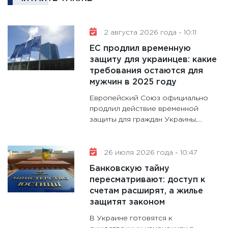
аудита
30.01.20
2 августа 2026 года - 10:11
11:30
Кр
ЕС продлил временную
делают
защиту для украинцев: какие
28.01.20
требования остаются для
11:28
Го
мужчин в 2025 году
гранто
Европейский Союз официально
дефиц
продлил действие временной
13.01.20
защиты для граждан Украины,...
11:30
Ст
будуще
26 июля 2026 года - 10:47
31.12.20
Банковскую тайну
пересматривают: доступ к
счетам расширят, а жилье
защитят законом
В Украине готовятся к