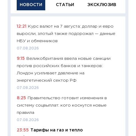
НОВОСТИ
СТАТЬИ
ЭКСКЛЮЗИВ
12:21
Курс валют на 7 августа: доллар и евро
11:29
Ка
выросли, злотый также подорожал — данные
успешн
НБУ и обменников
21.07.20
07.08.2026
11:26
Ка
9:15
Великобритания ввела новые санкции
риски 
против российских банков и танкеров:
облига
Лондон усиливает давление на
08.07.2
энергетический сектор РФ
11:20
Це
07.08.2026
будуще
8:25
Правительство готовит изменения в
01.07.2
систему соцвыплат: кого коснутся новые
11:24
Пр
правила
образо
07.08.2026
платит
23:55
Тарифы на газ и тепло
29.06.2