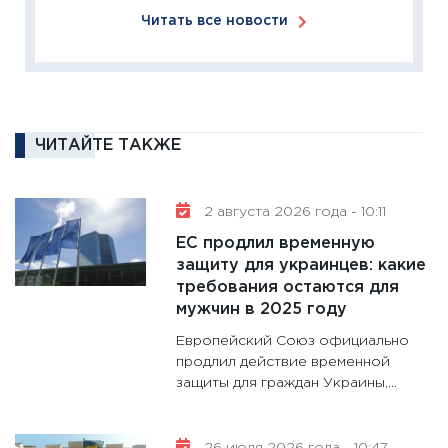
Читать все новости
2025-2
сбереж
Institu
18.02.20
11:27
За
ЧИТАЙТЕ ТАКЖЕ
кто ди
кандид
16.02.20
2 августа 2026 года - 10:11
11:30
Ре
ЕС продлил временную
котель
защиту для украинцев: какие
аудита
требования остаются для
мужчин в 2025 году
30.01.20
Европейский Союз официально
11:30
Кр
продлил действие временной
делают
защиты для граждан Украины,...
28.01.20
11:28
Го
гранто