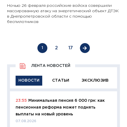
Ночью 26 февраля российские войска совершили
массированную атаку на энергетический объект ДТЭК
в Днепропетровской области с помощью
беспилотников
2
17
1
ЛЕНТА НОВОСТЕЙ
НОВОСТИ
СТАТЬИ
ЭКСКЛЮЗИВ
23:55
Минимальная пенсия 6 000 грн: как
11:29
Ка
пенсионная реформа может поднять
успешн
выплаты на новый уровень
21.07.20
07.08.2026
11:26
Ка