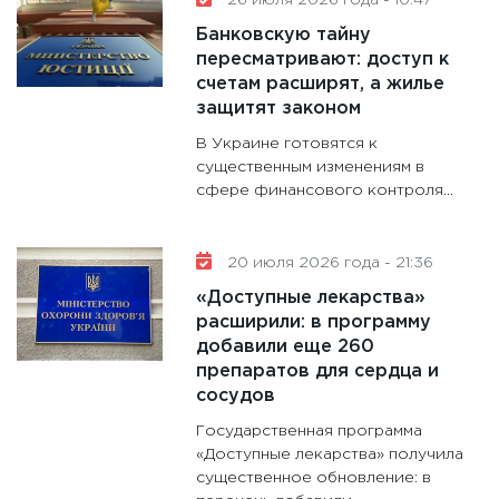
26 июля 2026 года - 10:47
дефиц
Банковскую тайну
13.01.20
пересматривают: доступ к
счетам расширят, а жилье
11:30
Ст
защитят законом
будуще
В Украине готовятся к
31.12.20
существенным изменениям в
сфере финансового контроля...
20 июля 2026 года - 21:36
«Доступные лекарства»
расширили: в программу
добавили еще 260
препаратов для сердца и
сосудов
Государственная программа
«Доступные лекарства» получила
существенное обновление: в