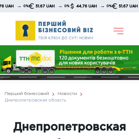
Skip
→
→
→
→
51.67 UAH
44.76 UAH
51.67 UAH
0%
0%
0%
0%
to
content
Перший бізнесовий
Новости
Днепропетровская область
Днепропетровская