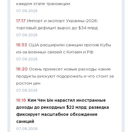
каждом этапе транзакции
пасхал
07.08.2026
собств
17:17
Импорт и экспорт Украины-2026:
сравне
торговый дефицит вырос до $34 млрд
06.04.2
07.08.2026
11:24
Ск
16:53
США расширили санкции против Кубы
сдержи
из-за военных связей с Китаем и РФ
Майком
перев
07.08.2026
30.03.2
16:20
Осень принесет новые расходы: какие
продукты рискуют подорожать и что стоит за
11:26
Зо
ростом цен
время 
07.08.2026
12.03.20
16:16
Ким Чен Ын нарастил иностранные
11:27
Эк
доходы до рекордных $22 млрд: разведка
что из
фиксирует масштабное обхождение
перспе
санкций
24.02.2
07.08.2026
11:26
П