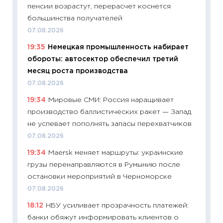
пенсии возрастут, перерасчет коснется
деклар
большинства получателей
19.06.20
07.08.2026
11:22
Ка
19:35
Немецкая промышленность набирает
ваканс
обороты: автосектор обеспечил третий
11.06.20
месяц роста производства
11:27
До
07.08.2026
промыш
19:34
Мировые СМИ: Россия наращивает
30.04.2
производство баллистических ракет — Запад
11:32
Бо
не успевает пополнять запасы перехватчиков
уверен
07.08.2026
поведе
19:34
Maersk меняет маршруты: украинские
27.04.2
грузы перенаправляются в Румынию после
11:28
По
остановки мероприятий в Черноморске
измени
07.08.2026
в 2026
18:12
НБУ усиливает прозрачность платежей:
13.04.20
банки обяжут информировать клиентов о
11:29
Ск