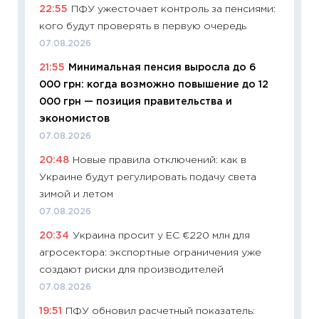
22:55
ПФУ ужесточает контроль за пенсиями:
риски 
кого будут проверять в первую очередь
облига
07.08.2026
08.07.2
21:55
Минимальная пенсия выросла до 6
11:20
Це
000 грн: когда возможно повышение до 12
будуще
000 грн — позиция правительства и
01.07.2
экономистов
11:24
Пр
07.08.2026
образо
20:48
Новые правила отключений: как в
платит
Украине будут регулировать подачу света
29.06.2
зимой и летом
11:27
Вс
07.08.2026
Украин
20:34
Украина просит у ЕС €220 млн для
универ
агросектора: экспортные ограничения уже
абитур
создают риски для производителей
23.06.2
07.08.2026
11:29
До
19:51
ПФУ обновил расчетный показатель:
что на