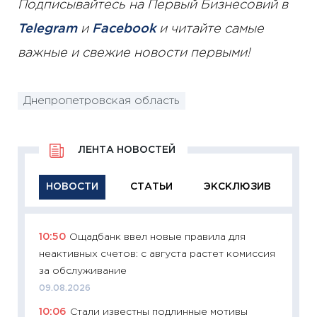
Подписывайтесь на Первый Бизнесовий в
Telegram
и
Facebook
и читайте самые
важные и свежие новости первыми!
Днепропетровская область
ЛЕНТА НОВОСТЕЙ
НОВОСТИ
СТАТЬИ
ЭКСКЛЮЗИВ
10:50
Ощадбанк ввел новые правила для
11:29
Ка
неактивных счетов: с августа растет комиссия
успешн
за обслуживание
21.07.20
09.08.2026
11:26
Ка
10:06
Стали известны подлинные мотивы
риски 