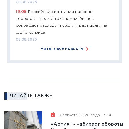
2025-2
08.08.2026
сбереж
19:05
Российские компании массово
Institu
переходят в режим экономии: бизнес
18.02.20
сокращает расходы и увеличивает долги на
11:27
За
фоне кризиса
кто ди
08.08.2026
кандид
Читать все новости
16.02.20
11:30
Ре
котель
аудита
30.01.20
11:30
Кр
ЧИТАЙТЕ ТАКЖЕ
делают
28.01.20
9 августа 2026 года - 9:14
11:28
Го
гранто
«Армия+» набирает обороты: