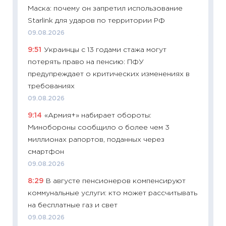
Маска: почему он запретил использование
облига
Starlink для ударов по территории РФ
08.07.2
09.08.2026
11:20
Це
9:51
Украинцы с 13 годами стажа могут
будуще
потерять право на пенсию: ПФУ
01.07.2
предупреждает о критических изменениях в
11:24
Пр
требованиях
образо
09.08.2026
платит
9:14
«Армия+» набирает обороты:
29.06.2
Минобороны сообщило о более чем 3
11:27
Вс
миллионах рапортов, поданных через
Украин
смартфон
универ
09.08.2026
абитур
8:29
В августе пенсионеров компенсируют
23.06.2
коммунальные услуги: кто может рассчитывать
11:29
До
на бесплатные газ и свет
что на
09.08.2026
деклар