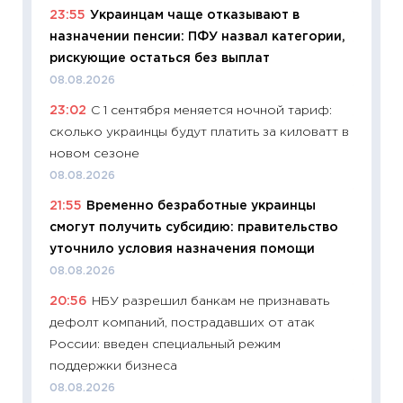
23:55
Украинцам чаще отказывают в
19.06.20
назначении пенсии: ПФУ назвал категории,
11:22
Ка
рискующие остаться без выплат
ваканс
08.08.2026
11.06.20
23:02
С 1 сентября меняется ночной тариф:
11:27
До
сколько украинцы будут платить за киловатт в
промыш
новом сезоне
30.04.2
08.08.2026
11:32
Бо
21:55
Временно безработные украинцы
уверен
смогут получить субсидию: правительство
поведе
уточнило условия назначения помощи
27.04.2
08.08.2026
11:28
По
20:56
НБУ разрешил банкам не признавать
измени
дефолт компаний, пострадавших от атак
в 2026
России: введен специальный режим
13.04.20
поддержки бизнеса
11:29
Ск
08.08.2026