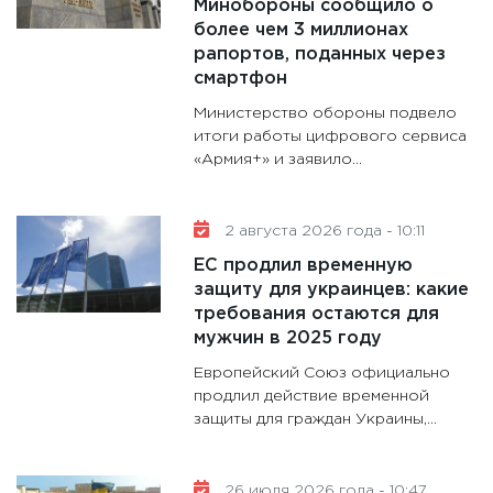
дефиц
Минобороны сообщило о
более чем 3 миллионах
13.01.20
рапортов, поданных через
11:30
Ст
смартфон
будуще
Министерство обороны подвело
31.12.20
итоги работы цифрового сервиса
«Армия+» и заявило...
2 августа 2026 года - 10:11
ЕС продлил временную
защиту для украинцев: какие
требования остаются для
мужчин в 2025 году
Европейский Союз официально
продлил действие временной
защиты для граждан Украины,...
26 июля 2026 года - 10:47