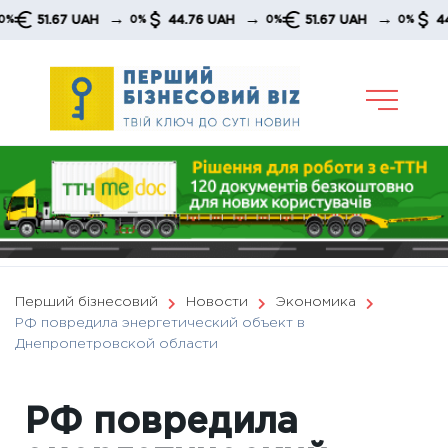
Skip
→
→
→
51.67 UAH
44.76 UAH
51.67 UAH
44.76 
0%
0%
0%
to
content
Перший бізнесовий
Новости
Экономика
РФ повредила энергетический объект в
Днепропетровской области
РФ повредила