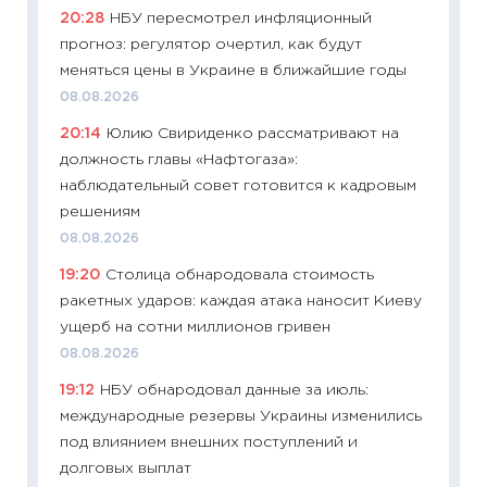
пасхал
20:28
НБУ пересмотрел инфляционный
собств
прогноз: регулятор очертил, как будут
сравне
меняться цены в Украине в ближайшие годы
06.04.2
08.08.2026
11:24
Ск
20:14
Юлию Свириденко рассматривают на
сдержи
должность главы «Нафтогаза»:
Майком
наблюдательный совет готовится к кадровым
перев
решениям
30.03.2
08.08.2026
11:26
Зо
19:20
Столица обнародовала стоимость
время 
ракетных ударов: каждая атака наносит Киеву
12.03.20
ущерб на сотни миллионов гривен
11:27
Эк
08.08.2026
что из
19:12
НБУ обнародовал данные за июль:
перспе
международные резервы Украины изменились
24.02.2
под влиянием внешних поступлений и
11:26
П
долговых выплат