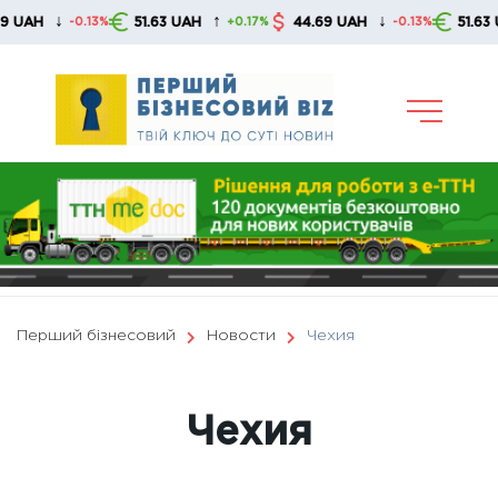
Skip
↑
↓
↑
51.63 UAH
44.69 UAH
51.63 UAH
3%
+0.17%
-0.13%
+0.17%
to
content
Перший бізнесовий
Новости
Чехия
Чехия