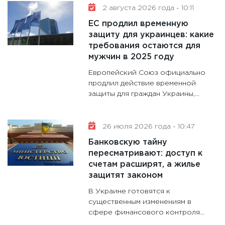
2 августа 2026 года - 10:11
11:30
Кр
ЕС продлил временную
делают
защиту для украинцев: какие
28.01.20
требования остаются для
11:28
Го
мужчин в 2025 году
гранто
Европейский Союз официально
дефиц
продлил действие временной
13.01.20
защиты для граждан Украины,...
11:30
Ст
будуще
26 июля 2026 года - 10:47
31.12.20
Банковскую тайну
пересматривают: доступ к
счетам расширят, а жилье
защитят законом
В Украине готовятся к
существенным изменениям в
сфере финансового контроля...