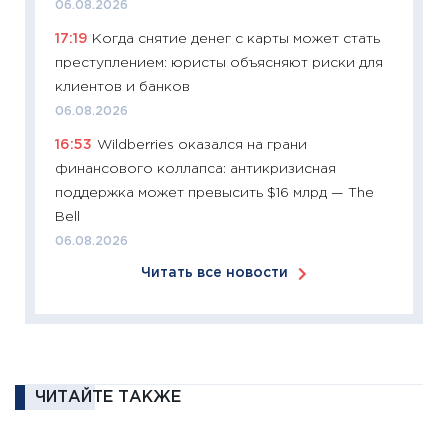
06.08.2026
11:27
Эк
17:19
Когда снятие денег с карты может стать
что из
преступлением: юристы объясняют риски для
перспе
клиентов и банков
24.02.2
06.08.2026
11:26
П
16:53
Wildberries оказался на грани
2025-2
финансового коллапса: антикризисная
сбереж
поддержка может превысить $16 млрд — The
Institu
Bell
18.02.20
06.08.2026
11:27
За
Читать все новости
кто ди
кандид
16.02.20
11:30
Ре
котель
ЧИТАЙТЕ ТАКЖЕ
аудита
30.01.20