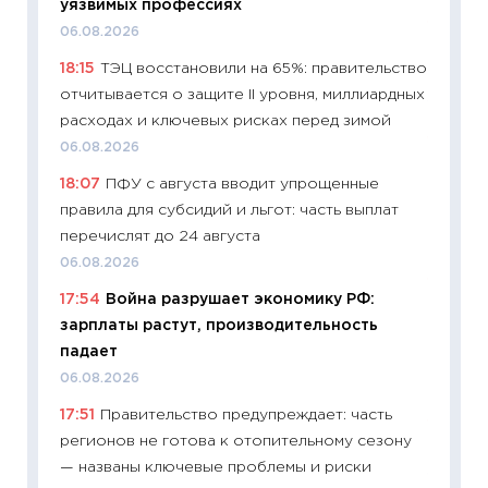
уязвимых профессиях
11:28
По
06.08.2026
измени
18:15
ТЭЦ восстановили на 65%: правительство
в 2026
отчитывается о защите II уровня, миллиардных
13.04.20
расходах и ключевых рисках перед зимой
11:29
Ск
06.08.2026
пасхал
18:07
ПФУ с августа вводит упрощенные
собств
правила для субсидий и льгот: часть выплат
сравне
перечислят до 24 августа
06.04.2
06.08.2026
11:24
Ск
17:54
Война разрушает экономику РФ:
сдержи
зарплаты растут, производительность
Майком
падает
перев
06.08.2026
30.03.2
17:51
Правительство предупреждает: часть
11:26
Зо
регионов не готова к отопительному сезону
время 
— названы ключевые проблемы и риски
12.03.20