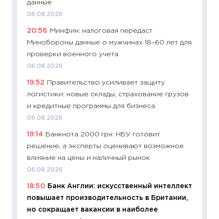
данные
универ
06.08.2026
абитур
20:56
Минфин: налоговая передаст
23.06.2
Минобороны данные о мужчинах 18–60 лет для
11:29
До
проверки военного учета
что на
06.08.2026
деклар
19:52
Правительство усиливает защиту
19.06.20
логистики: новые склады, страхование грузов
11:22
Ка
и кредитные программы для бизнеса
ваканс
06.08.2026
11.06.20
19:14
Банкнота 2000 грн: НБУ готовит
11:27
До
решение, а эксперты оценивают возможное
промыш
влияние на цены и наличный рынок
30.04.2
06.08.2026
11:32
Бо
18:50
Банк Англии: искусственный интеллект
уверен
повышает производительность в Британии,
поведе
но сокращает вакансии в наиболее
27.04.2