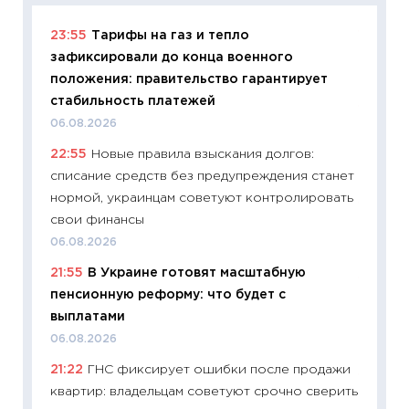
23:55
Тарифы на газ и тепло
11:29
Ка
зафиксировали до конца военного
успешн
положения: правительство гарантирует
21.07.20
стабильность платежей
11:26
Ка
06.08.2026
риски 
22:55
Новые правила взыскания долгов:
облига
списание средств без предупреждения станет
08.07.2
нормой, украинцам советуют контролировать
11:20
Це
свои финансы
будуще
06.08.2026
01.07.2
21:55
В Украине готовят масштабную
11:24
Пр
пенсионную реформу: что будет с
образо
выплатами
платит
06.08.2026
29.06.2
21:22
ГНС фиксирует ошибки после продажи
11:27
Вс
квартир: владельцам советуют срочно сверить
Украин