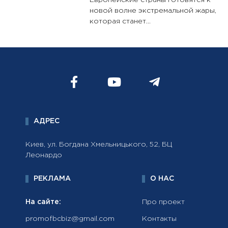
Европейские страны готовятся к
новой волне экстремальной жары,
которая станет...
АДРЕС
Киев, ул. Богдана Хмельницького, 52, БЦ
Леонардо
РЕКЛАМА
О НАС
На сайте:
Про проект
promofbcbiz@gmail.com
Контакты