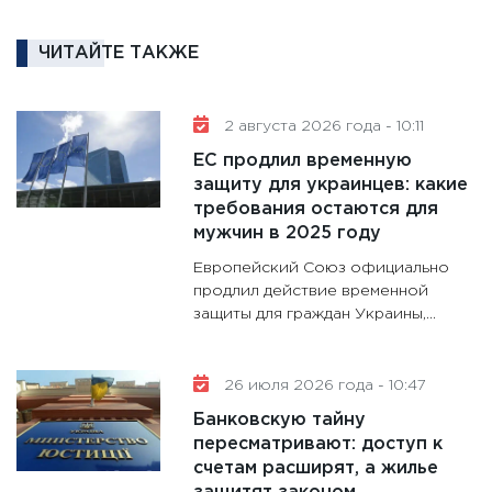
кто ди
кандид
ЧИТАЙТЕ ТАКЖЕ
16.02.20
11:30
Ре
2 августа 2026 года - 10:11
котель
ЕС продлил временную
аудита
защиту для украинцев: какие
30.01.20
требования остаются для
11:30
Кр
мужчин в 2025 году
делают
Европейский Союз официально
28.01.20
продлил действие временной
защиты для граждан Украины,...
11:28
Го
гранто
дефиц
26 июля 2026 года - 10:47
13.01.20
Банковскую тайну
11:30
Ст
пересматривают: доступ к
будуще
счетам расширят, а жилье
31.12.20