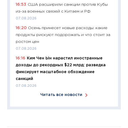
16:53
США расширили санкции против Кубы
сдержи
из-за военных связей с Китаем и РФ
Майком
перев
07.08.2026
30.03.2
16:20
Осень принесет новые расходы: какие
продукты рискуют подорожать и что стоит за
11:26
Зо
ростом цен
время 
07.08.2026
12.03.20
16:16
Ким Чен Ын нарастил иностранные
11:27
Эк
доходы до рекордных $22 млрд: разведка
что из
фиксирует масштабное обхождение
перспе
санкций
24.02.2
07.08.2026
11:26
П
Читать все новости
2025-2
сбереж
Institu
18.02.20
11:27
За