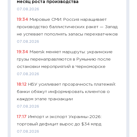
месяц роста производства
11:27
До
07.08.2026
промыш
19:34
Мировые СМИ: Россия наращивает
30.04.2
производство баллистических ракет — Запад
11:32
Бо
не успевает пополнять запасы перехватчиков
уверен
07.08.2026
поведе
19:34
Maersk меняет маршруты: украинские
27.04.2
грузы перенаправляются в Румынию после
11:28
По
остановки мероприятий в Черноморске
измени
07.08.2026
в 2026
18:12
НБУ усиливает прозрачность платежей:
13.04.20
банки обяжут информировать клиентов о
11:29
Ск
каждом этапе транзакции
пасхал
07.08.2026
собств
17:17
Импорт и экспорт Украины-2026:
сравне
торговый дефицит вырос до $34 млрд
06.04.2
07.08.2026
11:24
Ск