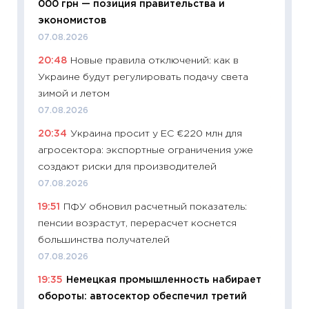
000 грн — позиция правительства и
01.07.2
экономистов
11:24
Пр
07.08.2026
образо
20:48
Новые правила отключений: как в
платит
Украине будут регулировать подачу света
29.06.2
зимой и летом
11:27
Вс
07.08.2026
Украин
20:34
Украина просит у ЕС €220 млн для
универ
агросектора: экспортные ограничения уже
абитур
создают риски для производителей
23.06.2
07.08.2026
11:29
До
19:51
ПФУ обновил расчетный показатель:
что на
пенсии возрастут, перерасчет коснется
деклар
большинства получателей
19.06.20
07.08.2026
11:22
Ка
19:35
Немецкая промышленность набирает
ваканс
обороты: автосектор обеспечил третий
11.06.20