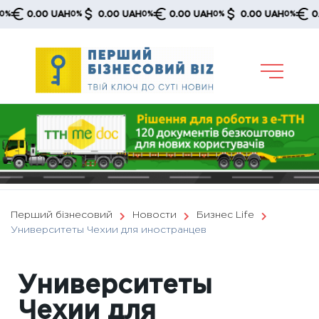
Skip
0.00 UAH
0.00 UAH
0.00 UAH
0.00 UAH
0.00 U
0%
0%
0%
0%
to
content
Перший бізнесовий
Новости
Бизнес Life
Университеты Чехии для иностранцев
Университеты
Чехии для