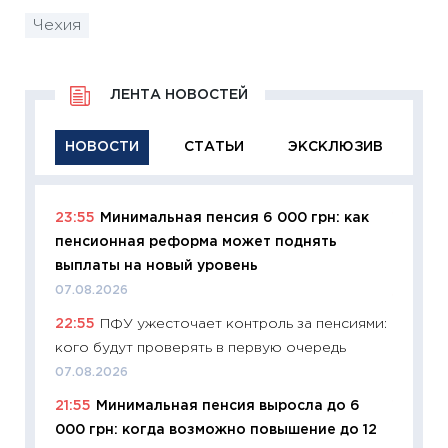
Чехия
ЛЕНТА НОВОСТЕЙ
НОВОСТИ
СТАТЬИ
ЭКСКЛЮЗИВ
23:55
Минимальная пенсия 6 000 грн: как
11:29
Ка
пенсионная реформа может поднять
успешн
выплаты на новый уровень
21.07.20
07.08.2026
11:26
Ка
22:55
ПФУ ужесточает контроль за пенсиями:
риски 
кого будут проверять в первую очередь
облига
07.08.2026
08.07.2
21:55
Минимальная пенсия выросла до 6
11:20
Це
000 грн: когда возможно повышение до 12
будуще