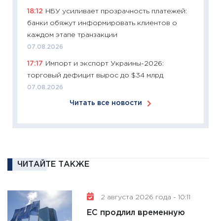
18:12
НБУ усиливает прозрачность платежей:
время 
банки обяжут информировать клиентов о
12.03.20
каждом этапе транзакции
11:27
Эк
07.08.2026
что из
17:17
Импорт и экспорт Украины-2026:
перспе
торговый дефицит вырос до $34 млрд
24.02.2
07.08.2026
11:26
П
Читать все новости
2025-2
сбереж
Institu
18.02.20
11:27
За
ЧИТАЙТЕ ТАКЖЕ
кто ди
кандид
16.02.20
2 августа 2026 года - 10:11
11:30
Ре
ЕС продлил временную
котель