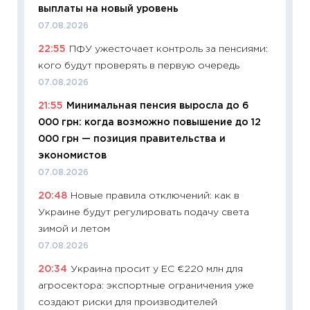
выплаты на новый уровень
11:27
Вс
07.08.2026
Украин
22:55
ПФУ ужесточает контроль за пенсиями:
универ
кого будут проверять в первую очередь
абитур
07.08.2026
23.06.2
21:55
Минимальная пенсия выросла до 6
11:29
До
000 грн: когда возможно повышение до 12
что на
000 грн — позиция правительства и
деклар
экономистов
19.06.20
07.08.2026
11:22
Ка
20:48
Новые правила отключений: как в
ваканс
Украине будут регулировать подачу света
11.06.20
зимой и летом
11:27
До
07.08.2026
промыш
20:34
Украина просит у ЕС €220 млн для
30.04.2
агросектора: экспортные ограничения уже
11:32
Бо
создают риски для производителей
уверен