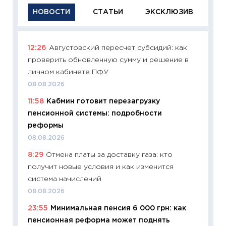
НОВОСТИ
СТАТЬИ
ЭКСКЛЮЗИВ
12:26
Августовский пересчет субсидий: как
11:29
Ка
проверить обновленную сумму и решение в
успешн
личном кабинете ПФУ
21.07.20
08.08.2026
11:26
Ка
11:58
Кабмин готовит перезагрузку
риски 
пенсионной системы: подробности
облига
реформы
08.07.2
08.08.2026
11:20
Це
8:29
Отмена платы за доставку газа: кто
будуще
получит новые условия и как изменится
01.07.2
система начислений
11:24
Пр
08.08.2026
образо
23:55
Минимальная пенсия 6 000 грн: как
платит
пенсионная реформа может поднять
29.06.2