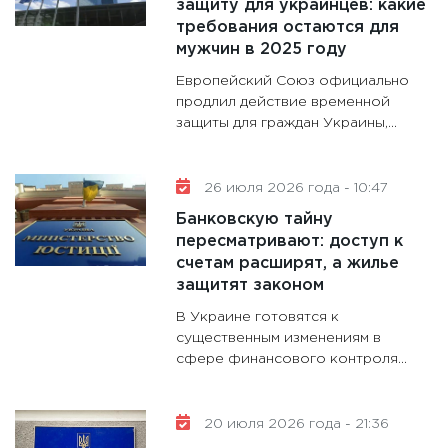
защиту для украинцев: какие
аудита
требования остаются для
мужчин в 2025 году
30.01.20
Европейский Союз официально
11:30
Кр
продлил действие временной
делают
защиты для граждан Украины,...
28.01.20
11:28
Го
гранто
26 июля 2026 года - 10:47
дефиц
Банковскую тайну
13.01.20
пересматривают: доступ к
счетам расширят, а жилье
11:30
Ст
защитят законом
будуще
В Украине готовятся к
31.12.20
существенным изменениям в
сфере финансового контроля...
20 июля 2026 года - 21:36