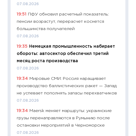
07.08.2026
поведе
19:51
ПФУ обновил расчетный показатель:
27.04.2
пенсии возрастут, перерасчет коснется
11:28
По
большинства получателей
измени
07.08.2026
в 2026
19:35
Немецкая промышленность набирает
13.04.20
обороты: автосектор обеспечил третий
11:29
Ск
месяц роста производства
пасхал
07.08.2026
собств
19:34
Мировые СМИ: Россия наращивает
сравне
производство баллистических ракет — Запад
06.04.2
не успевает пополнять запасы перехватчиков
11:24
Ск
07.08.2026
сдержи
19:34
Maersk меняет маршруты: украинские
Майком
грузы перенаправляются в Румынию после
перев
остановки мероприятий в Черноморске
30.03.2
07.08.2026
11:26
Зо