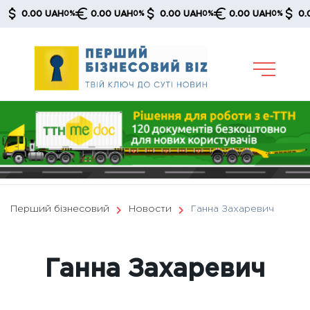
Skip
0.00 UAH
0.00 UAH
0.00 UAH
0.00 UAH
0.00 
0%
0%
0%
0%
to
content
Перший бізнесовий
Новости
Ганна Захаревич
Ганна Захаревич