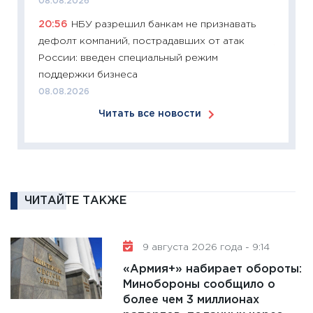
08.08.2026
перспе
20:56
НБУ разрешил банкам не признавать
24.02.2
дефолт компаний, пострадавших от атак
11:26
П
России: введен специальный режим
2025-2
поддержки бизнеса
сбереж
08.08.2026
Institu
Читать все новости
18.02.20
11:27
За
кто ди
кандид
16.02.20
ЧИТАЙТЕ ТАКЖЕ
11:30
Ре
котель
аудита
9 августа 2026 года - 9:14
30.01.20
«Армия+» набирает обороты:
Минобороны сообщило о
11:30
Кр
более чем 3 миллионах
делают