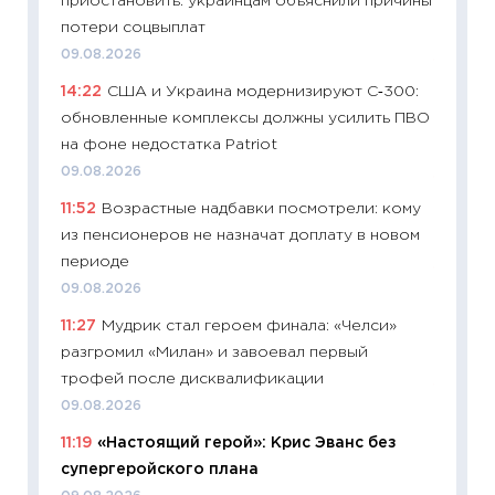
приостановить: украинцам объяснили причины
успешн
потери соцвыплат
21.07.20
09.08.2026
11:26
Ка
14:22
США и Украина модернизируют С‑300:
риски 
обновленные комплексы должны усилить ПВО
облига
на фоне недостатка Patriot
08.07.2
09.08.2026
11:20
Це
11:52
Возрастные надбавки посмотрели: кому
будуще
из пенсионеров не назначат доплату в новом
01.07.2
периоде
11:24
Пр
09.08.2026
образо
11:27
Мудрик стал героем финала: «Челси»
платит
разгромил «Милан» и завоевал первый
29.06.2
трофей после дисквалификации
11:27
Вс
09.08.2026
Украин
11:19
«Настоящий герой»: Крис Эванс без
универ
супергеройского плана
абитур