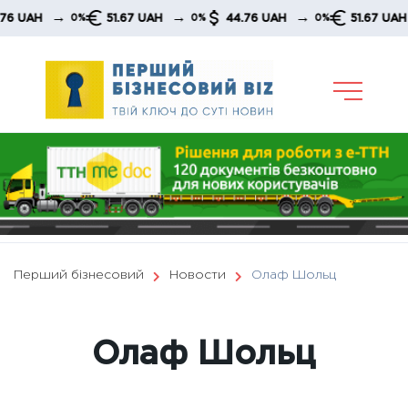
Skip
→
→
→
51.67 UAH
44.76 UAH
51.67 UAH
44
%
0%
0%
0%
to
content
Перший бізнесовий
Новости
Олаф Шольц
Олаф Шольц