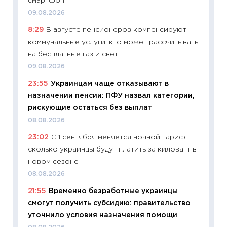
смартфон
в 2026
09.08.2026
13.04.20
8:29
В августе пенсионеров компенсируют
11:29
Ск
коммунальные услуги: кто может рассчитывать
пасхал
на бесплатные газ и свет
собств
09.08.2026
сравне
23:55
Украинцам чаще отказывают в
06.04.2
назначении пенсии: ПФУ назвал категории,
11:24
Ск
рискующие остаться без выплат
сдержи
08.08.2026
Майком
23:02
С 1 сентября меняется ночной тариф:
перев
сколько украинцы будут платить за киловатт в
30.03.2
новом сезоне
11:26
Зо
08.08.2026
время 
21:55
Временно безработные украинцы
12.03.20
смогут получить субсидию: правительство
11:27
Эк
уточнило условия назначения помощи
что из