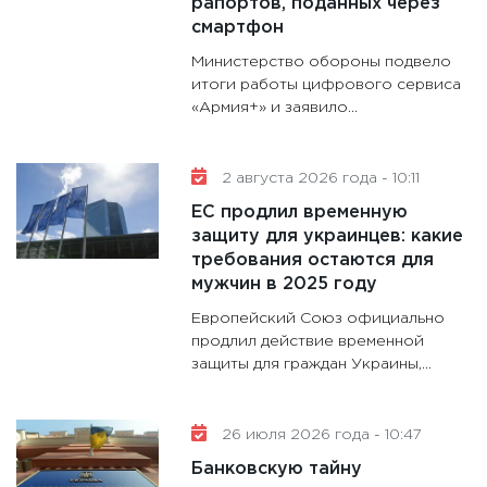
рапортов, поданных через
28.01.20
смартфон
11:28
Го
Министерство обороны подвело
гранто
итоги работы цифрового сервиса
дефиц
«Армия+» и заявило...
13.01.20
11:30
Ст
2 августа 2026 года - 10:11
будуще
ЕС продлил временную
31.12.20
защиту для украинцев: какие
требования остаются для
мужчин в 2025 году
Европейский Союз официально
продлил действие временной
защиты для граждан Украины,...
26 июля 2026 года - 10:47
Банковскую тайну