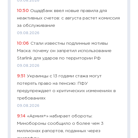
09.08.2026
23.06.2
10:50
Ощадбанк ввел новые правила для
11:29
До
неактивных счетов: с августа растет комиссия
что на
за обслуживание
деклар
09.08.2026
19.06.20
10:06
Стали известны подлинные мотивы
11:22
Ка
Маска: почему он запретил использование
ваканс
Starlink для ударов по территории РФ
11.06.20
09.08.2026
11:27
До
9:51
Украинцы с 13 годами стажа могут
промыш
потерять право на пенсию: ПФУ
30.04.2
предупреждает о критических изменениях в
11:32
Бо
требованиях
уверен
09.08.2026
поведе
9:14
«Армия+» набирает обороты:
27.04.2
Минобороны сообщило о более чем 3
11:28
По
миллионах рапортов, поданных через
измени