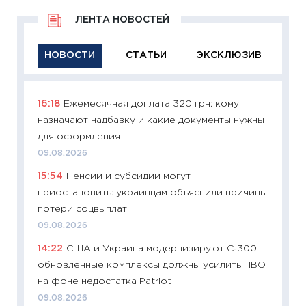
ЛЕНТА НОВОСТЕЙ
НОВОСТИ
СТАТЬИ
ЭКСКЛЮЗИВ
16:18
Ежемесячная доплата 320 грн: кому
11:29
Ка
назначают надбавку и какие документы нужны
успешн
для оформления
21.07.20
09.08.2026
11:26
Ка
15:54
Пенсии и субсидии могут
риски 
приостановить: украинцам объяснили причины
облига
потери соцвыплат
08.07.2
09.08.2026
11:20
Це
14:22
США и Украина модернизируют С‑300:
будуще
обновленные комплексы должны усилить ПВО
01.07.2
на фоне недостатка Patriot
11:24
Пр
09.08.2026
образо