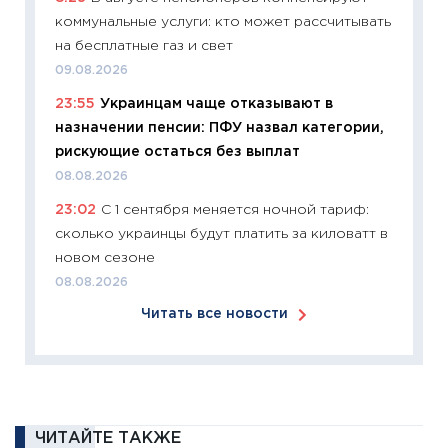
коммунальные услуги: кто может рассчитывать
30.03.2
на бесплатные газ и свет
11:26
Зо
09.08.2026
время 
23:55
Украинцам чаще отказывают в
12.03.20
назначении пенсии: ПФУ назвал категории,
11:27
Эк
рискующие остаться без выплат
что из
08.08.2026
перспе
23:02
С 1 сентября меняется ночной тариф:
24.02.2
сколько украинцы будут платить за киловатт в
11:26
П
новом сезоне
2025-2
08.08.2026
сбереж
Читать все новости
Institu
18.02.20
11:27
За
кто ди
кандид
ЧИТАЙТЕ ТАКЖЕ
16.02.20