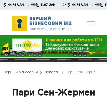
Skip
→
→
→
44.76 UAH
51.67 UAH
44.76 UAH
51.67
0%
0%
0%
to
content
Перший бізнесовий
Новости
Пари Сен-Жермен
Пари Сен-Жермен