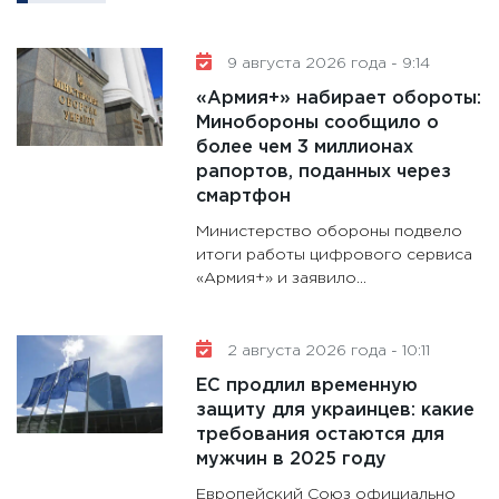
11:30
Ре
котель
9 августа 2026 года - 9:14
аудита
«Армия+» набирает обороты:
30.01.20
Минобороны сообщило о
более чем 3 миллионах
11:30
Кр
рапортов, поданных через
делают
смартфон
28.01.20
Министерство обороны подвело
11:28
Го
итоги работы цифрового сервиса
гранто
«Армия+» и заявило...
дефиц
13.01.20
2 августа 2026 года - 10:11
11:30
Ст
ЕС продлил временную
будуще
защиту для украинцев: какие
31.12.20
требования остаются для
мужчин в 2025 году
Европейский Союз официально