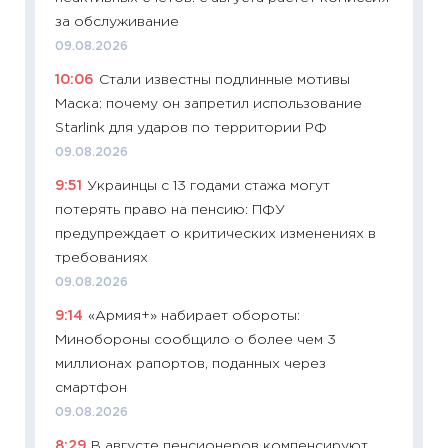
за обслуживание
11:32
Бо
09.08.2026
уверен
10:06
Стали известны подлинные мотивы
поведе
Маска: почему он запретил использование
27.04.2
Starlink для ударов по территории РФ
11:28
По
09.08.2026
измени
9:51
Украинцы с 13 годами стажа могут
в 2026
потерять право на пенсию: ПФУ
13.04.20
предупреждает о критических изменениях в
11:29
Ск
требованиях
пасхал
09.08.2026
собств
9:14
«Армия+» набирает обороты:
сравне
Минобороны сообщило о более чем 3
06.04.2
миллионах рапортов, поданных через
11:24
Ск
смартфон
сдержи
09.08.2026
Майком
8:29
В августе пенсионеров компенсируют
перев