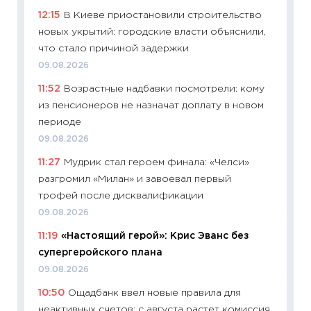
12:15
В Киеве приостановили строительство
платит
новых укрытий: городские власти объяснили,
29.06.2
что стало причиной задержки
11:27
Вс
09.08.2026
Украин
11:52
Возрастные надбавки посмотрели: кому
универ
из пенсионеров не назначат доплату в новом
абитур
периоде
23.06.2
09.08.2026
11:29
До
11:27
Мудрик стал героем финала: «Челси»
что на
разгромил «Милан» и завоевал первый
деклар
трофей после дисквалификации
19.06.20
09.08.2026
11:22
Ка
11:19
«Настоящий герой»: Крис Эванс без
ваканс
супергеройского плана
11.06.20
09.08.2026
11:27
До
10:50
Ощадбанк ввел новые правила для
промыш
неактивных счетов: с августа растет комиссия
30.04.2