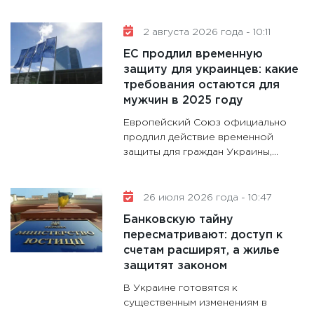
11:30
Ре
2 августа 2026 года - 10:11
котель
ЕС продлил временную
аудита
защиту для украинцев: какие
30.01.20
требования остаются для
11:30
Кр
мужчин в 2025 году
делают
Европейский Союз официально
28.01.20
продлил действие временной
защиты для граждан Украины,...
11:28
Го
гранто
дефиц
26 июля 2026 года - 10:47
13.01.20
Банковскую тайну
11:30
Ст
пересматривают: доступ к
будуще
счетам расширят, а жилье
31.12.20
защитят законом
В Украине готовятся к
существенным изменениям в