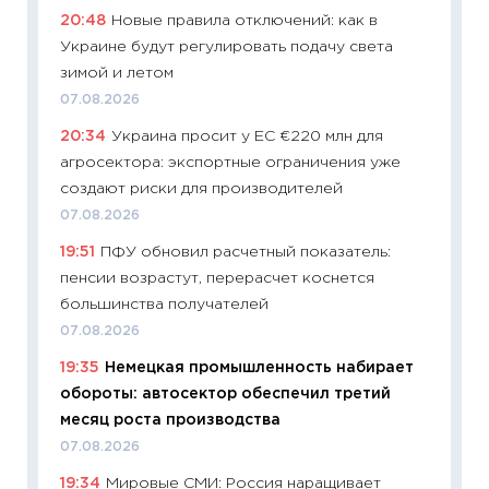
20:48
Новые правила отключений: как в
платит
Украине будут регулировать подачу света
29.06.2
зимой и летом
11:27
Вс
07.08.2026
Украин
20:34
Украина просит у ЕС €220 млн для
универ
агросектора: экспортные ограничения уже
абитур
создают риски для производителей
23.06.2
07.08.2026
11:29
До
19:51
ПФУ обновил расчетный показатель:
что на
пенсии возрастут, перерасчет коснется
деклар
большинства получателей
19.06.20
07.08.2026
11:22
Ка
19:35
Немецкая промышленность набирает
ваканс
обороты: автосектор обеспечил третий
11.06.20
месяц роста производства
11:27
До
07.08.2026
промыш
19:34
Мировые СМИ: Россия наращивает
30.04.2