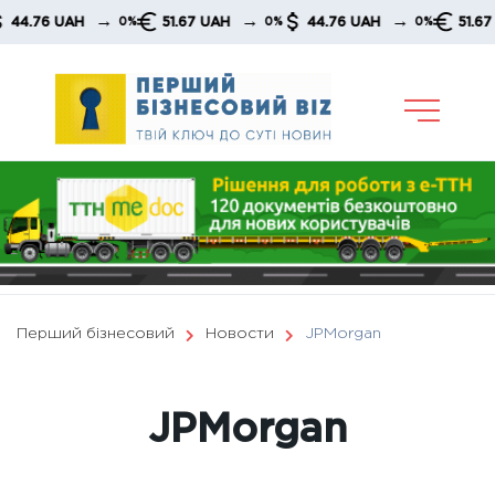
Skip
→
→
→
6 UAH
51.67 UAH
44.76 UAH
51.67 UAH
0%
0%
0%
to
content
Перший бізнесовий
Новости
JPMorgan
JPMorgan