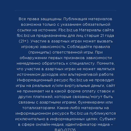
Все права защищены. Публикация материалов
возможна только с указанием обязательной
ссылки на источник: Fbc.biz.ua Материалы сайта
fbc.biz.ua предназначены для лиц старше 21 года
(21+). Участие в азартных играх может вызвать
игровую зависимость. Соблюдайте правила
(принципы) ответственной игры. При
обнаружении первых признаков зависимости
немедленно обратитесь к специалисту. Помните,
что участие в азартных играх не может являться
источником доходов или альтернативой работе.
Информационный ресурс fbc.biz.ua не проводит
игры на реальные и/или виртуальные деньги, сайт
не принимает ни в какой форме оплату ставок и
других платежей, которые связаны/могут быть
связаны с азартными играми, букмекерами или
тотализаторами. Какие-либо материалы на
информационном ресурсе fbc.biz.ua публикуются
исключительно в информационных целях. Cубъект
в сфере онлайн-медиа; идентификатор медиа –
R40-07176.