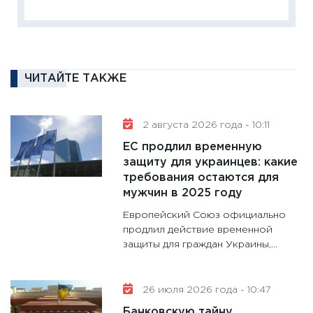
сбереж
Institu
18.02.20
11:27
За
ЧИТАЙТЕ ТАКЖЕ
кто ди
кандид
16.02.20
2 августа 2026 года - 10:11
11:30
Ре
ЕС продлил временную
котель
защиту для украинцев: какие
аудита
требования остаются для
мужчин в 2025 году
30.01.20
Европейский Союз официально
11:30
Кр
продлил действие временной
делают
защиты для граждан Украины,...
28.01.20
11:28
Го
гранто
26 июля 2026 года - 10:47
дефиц
Банковскую тайну