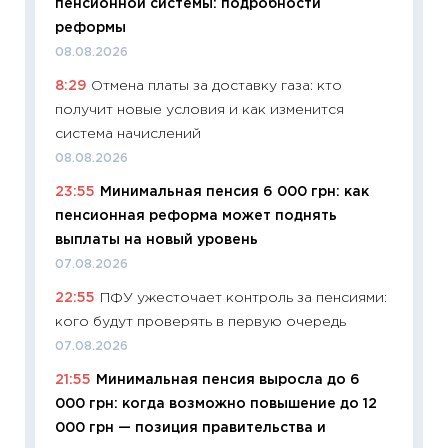
пенсионной системы: подробности
облига
реформы
08.07.2
08.08.2026
11:20
Це
8:29
Отмена платы за доставку газа: кто
будуще
получит новые условия и как изменится
01.07.2
система начислений
11:24
Пр
08.08.2026
образо
23:55
Минимальная пенсия 6 000 грн: как
платит
пенсионная реформа может поднять
29.06.2
выплаты на новый уровень
11:27
Вс
07.08.2026
Украин
22:55
ПФУ ужесточает контроль за пенсиями:
универ
кого будут проверять в первую очередь
абитур
07.08.2026
23.06.2
21:55
Минимальная пенсия выросла до 6
11:29
До
000 грн: когда возможно повышение до 12
что на
000 грн — позиция правительства и
деклар