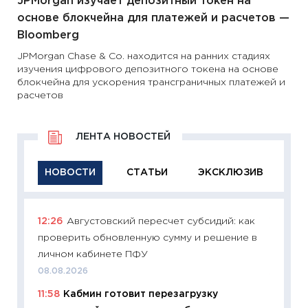
JPMorgan изучает депозитный токен на
основе блокчейна для платежей и расчетов —
Вloomberg
JPMorgan Chase & Co. находится на ранних стадиях
изучения цифрового депозитного токена на основе
блокчейна для ускорения трансграничных платежей и
расчетов
ЛЕНТА НОВОСТЕЙ
НОВОСТИ
СТАТЬИ
ЭКСКЛЮЗИВ
12:26
Августовский пересчет субсидий: как
11:29
Ка
проверить обновленную сумму и решение в
успешн
личном кабинете ПФУ
21.07.20
08.08.2026
11:26
Ка
11:58
Кабмин готовит перезагрузку
риски 