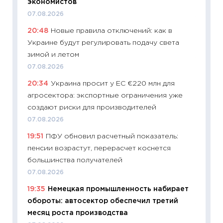
экономистов
19.06.20
07.08.2026
11:22
Ка
20:48
Новые правила отключений: как в
ваканс
Украине будут регулировать подачу света
11.06.20
зимой и летом
11:27
До
07.08.2026
промыш
20:34
Украина просит у ЕС €220 млн для
30.04.2
агросектора: экспортные ограничения уже
11:32
Бо
создают риски для производителей
уверен
07.08.2026
поведе
19:51
ПФУ обновил расчетный показатель:
27.04.2
пенсии возрастут, перерасчет коснется
11:28
По
большинства получателей
измени
07.08.2026
в 2026
19:35
Немецкая промышленность набирает
13.04.20
обороты: автосектор обеспечил третий
11:29
Ск
месяц роста производства
пасхал