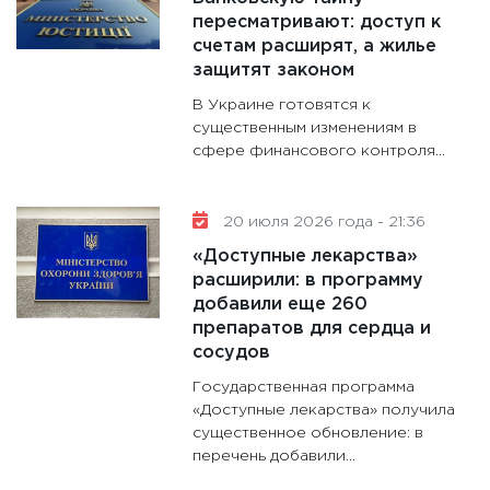
13.01.20
пересматривают: доступ к
счетам расширят, а жилье
11:30
Ст
защитят законом
будуще
В Украине готовятся к
31.12.20
существенным изменениям в
сфере финансового контроля...
20 июля 2026 года - 21:36
«Доступные лекарства»
расширили: в программу
добавили еще 260
препаратов для сердца и
сосудов
Государственная программа
«Доступные лекарства» получила
существенное обновление: в
перечень добавили...