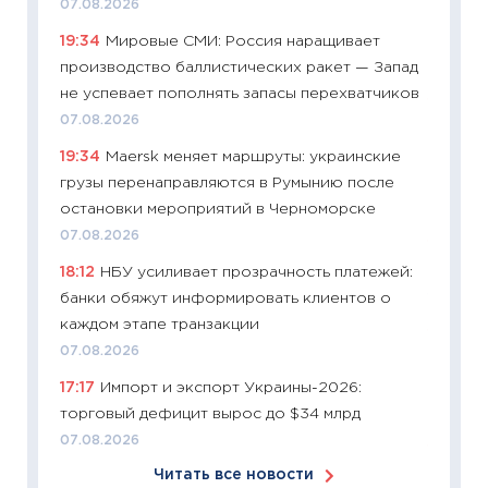
07.08.2026
собств
19:34
Мировые СМИ: Россия наращивает
сравне
производство баллистических ракет — Запад
06.04.2
не успевает пополнять запасы перехватчиков
11:24
Ск
07.08.2026
сдержи
19:34
Maersk меняет маршруты: украинские
Майком
грузы перенаправляются в Румынию после
перев
остановки мероприятий в Черноморске
30.03.2
07.08.2026
11:26
Зо
18:12
НБУ усиливает прозрачность платежей:
время 
банки обяжут информировать клиентов о
12.03.20
каждом этапе транзакции
11:27
Эк
07.08.2026
что из
17:17
Импорт и экспорт Украины-2026:
перспе
торговый дефицит вырос до $34 млрд
24.02.2
07.08.2026
11:26
П
Читать все новости
2025-2