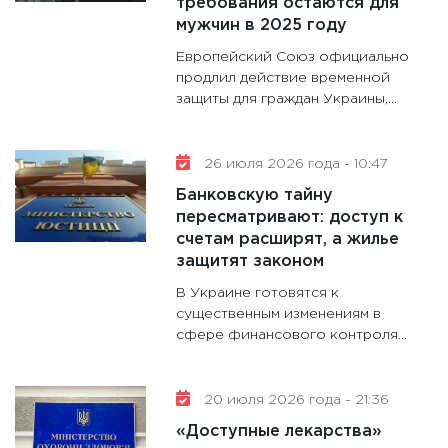
требования остаются для
11:28
Го
мужчин в 2025 году
гранто
Европейский Союз официально
дефиц
продлил действие временной
13.01.20
защиты для граждан Украины,...
11:30
Ст
будуще
26 июля 2026 года - 10:47
31.12.20
Банковскую тайну
пересматривают: доступ к
счетам расширят, а жилье
защитят законом
В Украине готовятся к
существенным изменениям в
сфере финансового контроля...
20 июля 2026 года - 21:36
«Доступные лекарства»