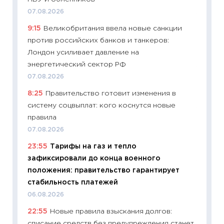
07.08.2026
11:26
Ка
9:15
Великобритания ввела новые санкции
риски 
против российских банков и танкеров:
облига
Лондон усиливает давление на
08.07.2
энергетический сектор РФ
11:20
Це
07.08.2026
будуще
8:25
Правительство готовит изменения в
01.07.2
систему соцвыплат: кого коснутся новые
11:24
Пр
правила
образо
07.08.2026
платит
23:55
Тарифы на газ и тепло
29.06.2
зафиксировали до конца военного
11:27
Вс
положения: правительство гарантирует
Украин
стабильность платежей
универ
06.08.2026
абитур
22:55
Новые правила взыскания долгов:
23.06.2
списание средств без предупреждения станет