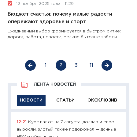
12 ноября 2025 года - 11:29
Бюджет счастья: почему малые радости
опережают здоровье и спорт
Ежедневный выбор формируется в быстром ритме:
дорога, работа, новости, мелкие бытовые заботы
1
3
11
2
ЛЕНТА НОВОСТЕЙ
НОВОСТИ
СТАТЬИ
ЭКСКЛЮЗИВ
12:21
Курс валют на 7 августа: доллар и евро
11:29
Ка
выросли, злотый также подорожал — данные
успешн
НБУ и обменников
21.07.20