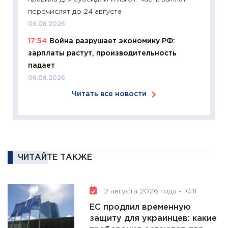
24.02.2
перечислят до 24 августа
11:26
П
06.08.2026
2025-2
17:54
Война разрушает экономику РФ:
сбереж
зарплаты растут, производительность
Institu
падает
18.02.20
06.08.2026
11:27
За
Читать все новости
кто ди
кандид
16.02.20
11:30
Ре
котель
ЧИТАЙТЕ ТАКЖЕ
аудита
30.01.20
2 августа 2026 года - 10:11
11:30
Кр
ЕС продлил временную
делают
защиту для украинцев: какие
28.01.20