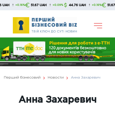
Skip
↑
↑
↑
51.67 UAH
44.76 UAH
51.67 UAH
6%
+0.09%
+0.16%
+0.09
to
content
Перший бізнесовий
Новости
Анна Захаревич
Анна Захаревич