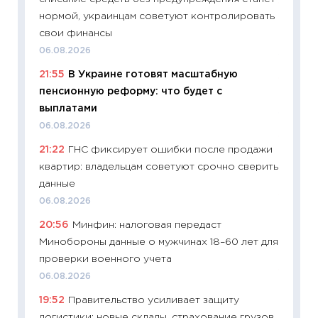
11:29
До
нормой, украинцам советуют контролировать
что на
свои финансы
деклар
06.08.2026
19.06.20
21:55
В Украине готовят масштабную
11:22
Ка
пенсионную реформу: что будет с
ваканс
выплатами
11.06.20
06.08.2026
11:27
До
21:22
ГНС фиксирует ошибки после продажи
промыш
квартир: владельцам советуют срочно сверить
30.04.2
данные
11:32
Бо
06.08.2026
уверен
20:56
Минфин: налоговая передаст
поведе
Минобороны данные о мужчинах 18–60 лет для
27.04.2
проверки военного учета
11:28
По
06.08.2026
измени
19:52
Правительство усиливает защиту
в 2026
логистики: новые склады, страхование грузов