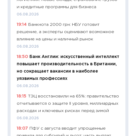
13.04.20
и кредитные программы для бизнеса
11:29
Ск
06.08.2026
пасхал
19:14
Банкнота 2000 грн: НБУ готовит
собств
решение, а эксперты оценивают возможное
сравне
влияние на цены и наличный рынок
06.04.2
06.08.2026
11:24
Ск
18:50
Банк Англии: искусственный интеллект
сдержи
повышает производительность в Британии,
Майком
но сокращает вакансии в наиболее
перев
уязвимых профессиях
30.03.2
06.08.2026
11:26
Зо
18:15
ТЭЦ восстановили на 65%: правительство
время 
отчитывается о защите II уровня, миллиардных
12.03.20
расходах и ключевых рисках перед зимой
11:27
Эк
06.08.2026
что из
18:07
ПФУ с августа вводит упрощенные
перспе
правила для субсидий и льгот: часть выплат