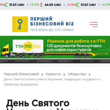
Skip
↑
↓
↑
63 UAH
44.69 UAH
51.63 UAH
44.6
+0.17%
-0.13%
+0.17%
to
content
Перший бізнесовий
Новости
Общество
День Святого Николая в Украине: традиции, подарки и
символы праздника
День Святого