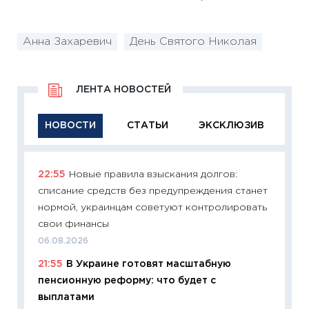
Анна Захаревич
День Святого Николая
ЛЕНТА НОВОСТЕЙ
НОВОСТИ
СТАТЬИ
ЭКСКЛЮЗИВ
22:55
Новые правила взыскания долгов:
11:29
Ка
списание средств без предупреждения станет
успешн
нормой, украинцам советуют контролировать
21.07.20
свои финансы
11:26
Ка
06.08.2026
риски 
21:55
В Украине готовят масштабную
облига
пенсионную реформу: что будет с
08.07.2
выплатами
11:20
Це