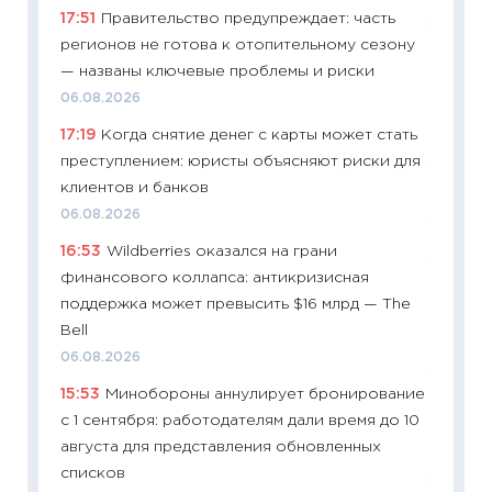
17:51
Правительство предупреждает: часть
11:24
Ск
регионов не готова к отопительному сезону
сдержи
— названы ключевые проблемы и риски
Майком
06.08.2026
перев
17:19
Когда снятие денег с карты может стать
30.03.2
преступлением: юристы объясняют риски для
11:26
Зо
клиентов и банков
время 
06.08.2026
12.03.20
16:53
Wildberries оказался на грани
11:27
Эк
финансового коллапса: антикризисная
что из
поддержка может превысить $16 млрд — The
перспе
Bell
24.02.2
06.08.2026
11:26
П
15:53
Минобороны аннулирует бронирование
2025-2
с 1 сентября: работодателям дали время до 10
сбереж
августа для представления обновленных
Institu
списков
18.02.20