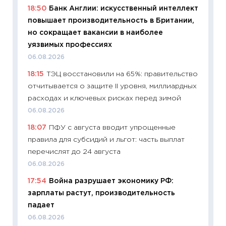
18:50
Банк Англии: искусственный интеллект
11.06.20
повышает производительность в Британии,
11:27
До
но сокращает вакансии в наиболее
промыш
уязвимых профессиях
30.04.2
06.08.2026
11:32
Бо
18:15
ТЭЦ восстановили на 65%: правительство
уверен
отчитывается о защите II уровня, миллиардных
поведе
расходах и ключевых рисках перед зимой
27.04.2
06.08.2026
11:28
По
18:07
ПФУ с августа вводит упрощенные
измени
правила для субсидий и льгот: часть выплат
в 2026
перечислят до 24 августа
13.04.20
06.08.2026
11:29
Ск
17:54
Война разрушает экономику РФ:
пасхал
зарплаты растут, производительность
собств
падает
сравне
06.08.2026
06.04.2