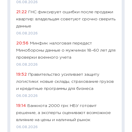
06.08.2026
будуще
21:22
ГНС фиксирует ошибки после продажи
01.07.2
квартир: владельцам советуют срочно сверить
11:24
Пр
данные
образо
06.08.2026
платит
20:56
Минфин: налоговая передаст
29.06.2
Минобороны данные о мужчинах 18–60 лет для
11:27
Вс
проверки военного учета
Украин
06.08.2026
универ
19:52
Правительство усиливает защиту
абитур
логистики: новые склады, страхование грузов
23.06.2
и кредитные программы для бизнеса
11:29
До
06.08.2026
что на
19:14
Банкнота 2000 грн: НБУ готовит
деклар
решение, а эксперты оценивают возможное
19.06.20
влияние на цены и наличный рынок
11:22
Ка
06.08.2026
ваканс