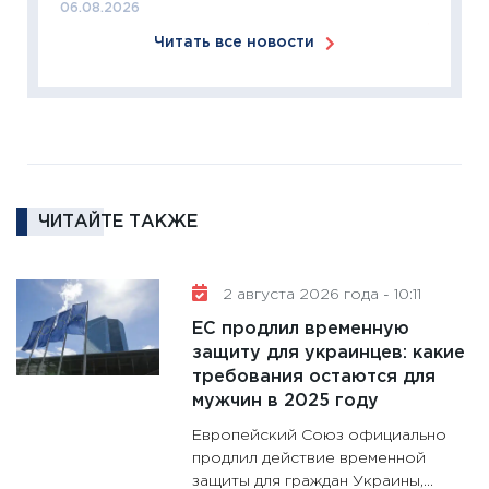
06.08.2026
11:27
За
Читать все новости
кто ди
кандид
16.02.20
11:30
Ре
котель
аудита
ЧИТАЙТЕ ТАКЖЕ
30.01.20
11:30
Кр
делают
2 августа 2026 года - 10:11
28.01.20
ЕС продлил временную
11:28
Го
защиту для украинцев: какие
требования остаются для
гранто
мужчин в 2025 году
дефиц
13.01.20
Европейский Союз официально
продлил действие временной
11:30
Ст
защиты для граждан Украины,...